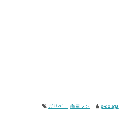
ガリぞう
,
梅屋シン
p-douga