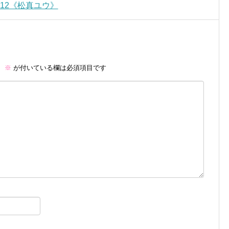
012《松真ユウ》
。
※
が付いている欄は必須項目です