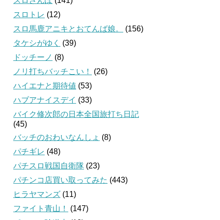
スロさんぽ
(141)
スロトレ
(12)
スロ馬鹿アニキとおてんば娘。
(156)
タケシがゆく
(39)
ドッチーノ
(8)
ノリ打ちバッチこい！
(26)
ハイエナと期待値
(53)
ハブアナイスデイ
(33)
バイク修次郎の日本全国旅打ち日記
(45)
バッチのおわいなんしょ
(8)
パチギレ
(48)
パチスロ戦国自衛隊
(23)
パチンコ店買い取ってみた
(443)
ヒラヤマンズ
(11)
ファイト青山！
(147)