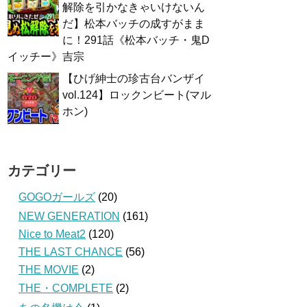
解除を引かなきゃいけないん
だ】松本バッチの成すがまま
に！291話《松本バッチ・鬼D
イッチー》吉宗
【ひげ紳士の珍古台バンザイ
vol.124】ロックンビート(マル
ホン)
カテゴリー
GOGOガールズ
(20)
NEW GENERATION
(161)
Nice to Meat2
(120)
THE LAST CHANCE
(56)
THE MOVIE
(2)
THE・COMPLETE
(2)