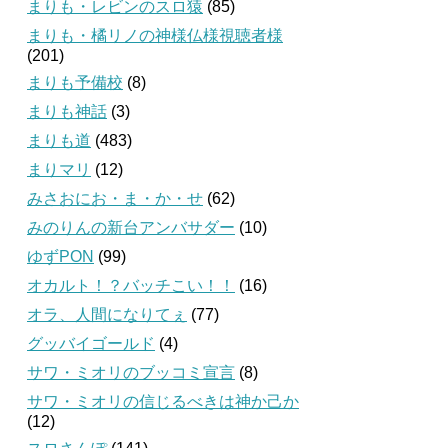
まりも・レビンのスロ猿
(85)
まりも・橘リノの神様仏様視聴者様
(201)
まりも予備校
(8)
まりも神話
(3)
まりも道
(483)
まりマリ
(12)
みさおにお・ま・か・せ
(62)
みのりんの新台アンバサダー
(10)
ゆずPON
(99)
オカルト！？バッチこい！！
(16)
オラ、人間になりてぇ
(77)
グッバイゴールド
(4)
サワ・ミオリのブッコミ宣言
(8)
サワ・ミオリの信じるべきは神か己か
(12)