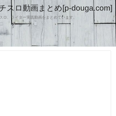
ロ動画まとめ[p-douga.com]
パチスロ、ライター実践動画をまとめています。