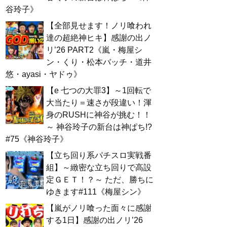
谷玲子》
【全部見せます！ノリ喰われ
達の超絶神ヒキ】感謝の出ノ
リ’26 PART2《嵐・梅屋シ
ン・くり・松本バッチ・道井
悠・ayasi・ヤドゥ》
【e 七つの大罪3】～1回転で
大当たり＝速さが段違い！渾
身のRUSHに神谷が挑む！！
～ 神谷玲子の新台は神ぱち!?
#75《神谷玲子》
【立ち回り系パチスロ実戦番
組】～緻密な立ち回りで高設
定ＧＥＴ！？～ ただ、勝ちに
ゆきます#111《梅屋シン》
【嵐がノリ喰った面々に感謝
する1日】感謝の出ノリ’26