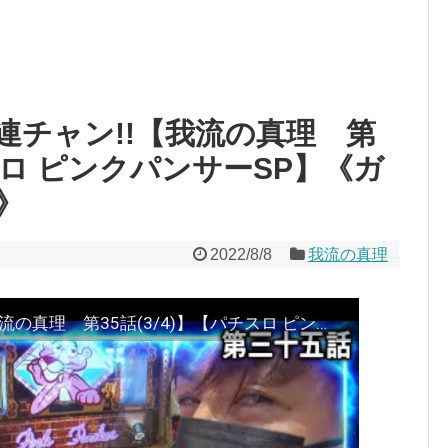
連チャン!!【我流の真理 第
チスロ ピンクパンサーSP】《ガ
》
2022/8/8
我流の真理
梅屋シン、怒涛の大連チャン!!【我流の真理 第35話(3/4)】【パチスロ ピンクパンサーSP】《ガリぞう》《梅屋シン》[ジャンバリ.TV][パチスロ][スロット]