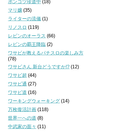
ポンコツ珍道中
(18)
マリ嬢
(35)
ライターの流儀
(1)
リノスロ
(119)
レビンのオーラス
(66)
レビンの覇王降臨
(2)
ワサビが教えるパチスロの楽しみ方
(78)
ワサビさん 新台どうですか!?
(12)
ワサビ超
(44)
ワサビ通
(27)
ワサビ道
(16)
ワーキングウォーキング
(14)
万枚復活計画
(118)
世界一への道
(8)
中武家の面々
(11)