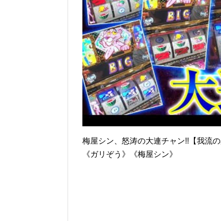
梅屋シン、怒涛の大連チャン!!【我流の真
《ガリぞう》《梅屋シン》