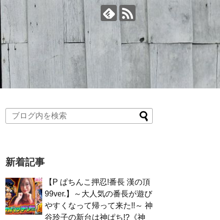
新着記事
【P ぱちんこ押忍!番長 漢の頂
99ver.】～大人気の番長が遊び
やすくなって帰って来た!!～ 神
谷玲子の新台は神ぱち!?《神