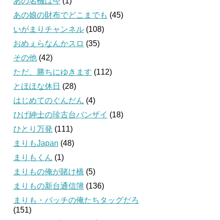
あの名機は今
(1)
あの娘の財布でどこまでも
(45)
いがまりチャンネル
(108)
おめぇらなんかスロ
(35)
その他
(42)
ただ、勝ちにゆきます
(112)
とほほな休日
(28)
はじめてのぐんだん
(4)
ひげ紳士の珍古台バンザイ
(18)
ひとり万発
(111)
まりもJapan
(48)
まりもくん
(1)
まりもの俺が賭け橋
(5)
まりもの新台通信簿
(136)
まりも・バッチの俺たちタッグだろ
(151)