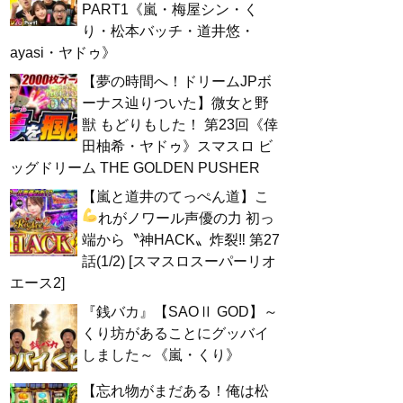
PART1《嵐・梅屋シン・く
り・松本バッチ・道井悠・
ayasi・ヤドゥ》
【夢の時間へ！ドリームJPボ
ーナス辿りついた】微女と野
獣 もどりもした！ 第23回《倖
田柚希・ヤドゥ》スマスロ ビ
ッグドリーム THE GOLDEN PUSHER
【嵐と道井のてっぺん道】こ
れがノワール声優の力
初っ
端から〝神HACK〟炸裂‼ 第27
話(1/2) [スマスロスーパーリオ
エース2]
『銭バカ』【SAOⅡ GOD】～
くり坊があることにグッバイ
しました～《嵐・くり》
【忘れ物がまだある！俺は松