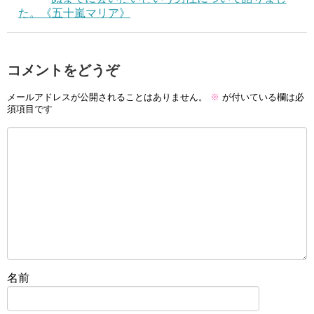
た。《五十嵐マリア》
コメントをどうぞ
メールアドレスが公開されることはありません。
※
が付いている欄は必
須項目です
名前