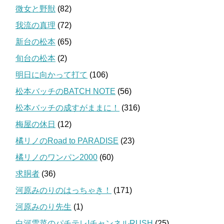
微女と野獣
(82)
我流の真理
(72)
新台の松本
(65)
旬台の松本
(2)
明日に向かって打て
(106)
松本バッチのBATCH NOTE
(56)
松本バッチの成すがままに！
(316)
梅屋の休日
(12)
橘リノのRoad to PARADISE
(23)
橘リノのワンパン2000
(60)
求胴者
(36)
河原みのりのはっちゃき！
(171)
河原みのり先生
(1)
白河雪菜のパチテレ!チャンネルRUSH
(25)