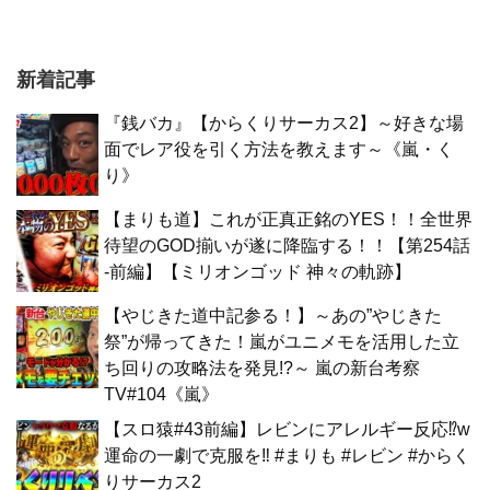
新着記事
『銭バカ』【からくりサーカス2】～好きな場
面でレア役を引く方法を教えます～《嵐・く
り》
【まりも道】これが正真正銘のYES！！全世界
待望のGOD揃いが遂に降臨する！！【第254話
-前編】【ミリオンゴッド 神々の軌跡】
【やじきた道中記参る！】～あの”やじきた
祭”が帰ってきた！嵐がユニメモを活用した立
ち回りの攻略法を発見!?～ 嵐の新台考察
TV#104《嵐》
【スロ猿#43前編】レビンにアレルギー反応⁉w
運命の一劇で克服を‼ #まりも #レビン #からく
りサーカス2