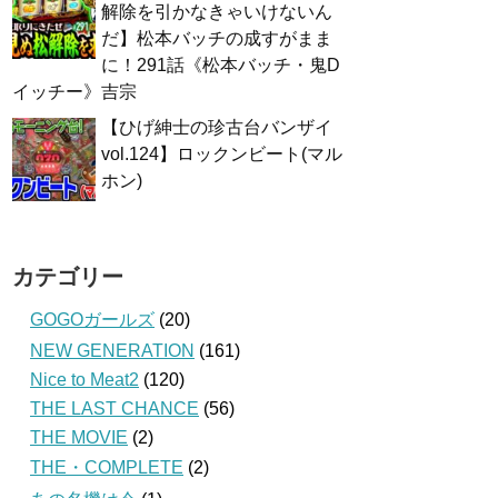
解除を引かなきゃいけないん
だ】松本バッチの成すがまま
に！291話《松本バッチ・鬼D
イッチー》吉宗
【ひげ紳士の珍古台バンザイ
vol.124】ロックンビート(マル
ホン)
カテゴリー
GOGOガールズ
(20)
NEW GENERATION
(161)
Nice to Meat2
(120)
THE LAST CHANCE
(56)
THE MOVIE
(2)
THE・COMPLETE
(2)