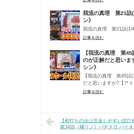
我流の真理 第21話(
ン》
我流の真理 第21話(1
記事を読む
【我流の真理 第45
のが正解だと思います
シン》
【我流の真理 第45話
だと思いますか?【アイム
記事を読む
【初打ちの台は完走しやすい説!?
第34回《橘リノ》パチスロ バイオハ