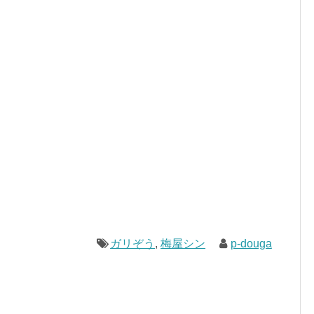
ガリぞう
,
梅屋シン
p-douga