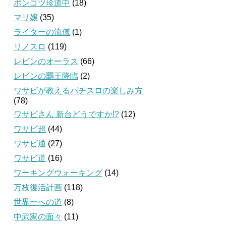
ポンコツ珍道中
(18)
マリ嬢
(35)
ライターの流儀
(1)
リノスロ
(119)
レビンのオーラス
(66)
レビンの覇王降臨
(2)
ワサビが教えるパチスロの楽しみ方
(78)
ワサビさん 新台どうですか!?
(12)
ワサビ超
(44)
ワサビ通
(27)
ワサビ道
(16)
ワーキングウォーキング
(14)
万枚復活計画
(118)
世界一への道
(8)
中武家の面々
(11)