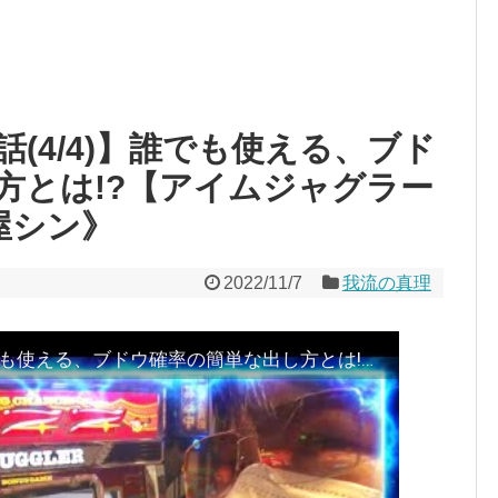
話(4/4)】誰でも使える、ブド
方とは!?【アイムジャグラー
屋シン》
2022/11/7
我流の真理
【我流の真理 第48話(4/4)】誰でも使える、ブドウ確率の簡単な出し方とは!?【アイムジャグラーEX】《ガリぞう 梅屋シン》[ジャンバリ.TV][パチンコ][パチスロ][スロット]