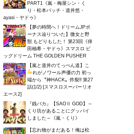
PART1《嵐・梅屋シン・く
り・松本バッチ・道井悠・
ayasi・ヤドゥ》
【夢の時間へ！ドリームJPボ
ーナス辿りついた】微女と野
獣 もどりもした！ 第23回《倖
田柚希・ヤドゥ》スマスロ ビ
ッグドリーム THE GOLDEN PUSHER
【嵐と道井のてっぺん道】こ
れがノワール声優の力
初っ
端から〝神HACK〟炸裂‼ 第27
話(1/2) [スマスロスーパーリオ
エース2]
『銭バカ』【SAOⅡ GOD】～
くり坊があることにグッバイ
しました～《嵐・くり》
【忘れ物がまだある！俺は松