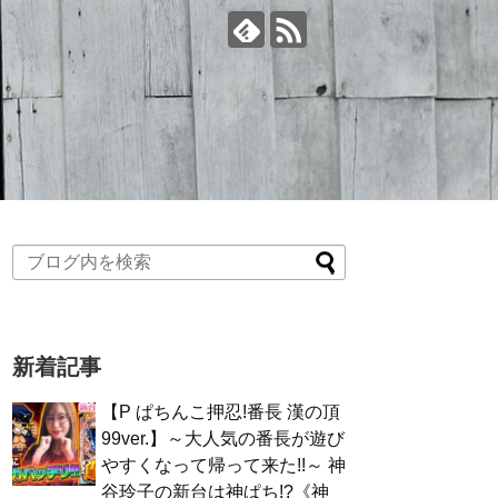
新着記事
【P ぱちんこ押忍!番長 漢の頂
99ver.】～大人気の番長が遊び
やすくなって帰って来た!!～ 神
谷玲子の新台は神ぱち!?《神