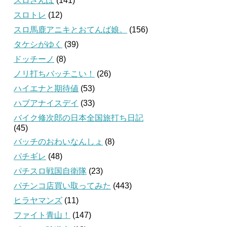
スロさんぽ
(141)
スロトレ
(12)
スロ馬鹿アニキとおてんば娘。
(156)
タケシがゆく
(39)
ドッチーノ
(8)
ノリ打ちバッチこい！
(26)
ハイエナと期待値
(53)
ハブアナイスデイ
(33)
バイク修次郎の日本全国旅打ち日記
(45)
バッチのおわいなんしょ
(8)
パチギレ
(48)
パチスロ戦国自衛隊
(23)
パチンコ店買い取ってみた
(443)
ヒラヤマンズ
(11)
ファイト青山！
(147)