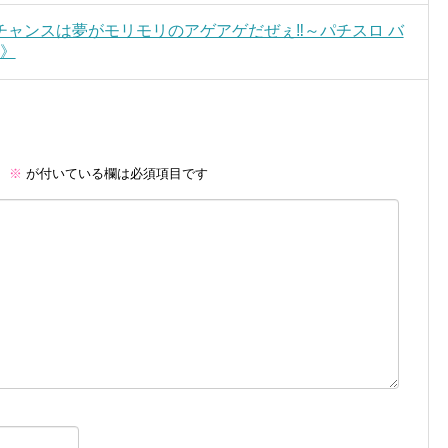
ャンスは夢がモリモリのアゲアゲだぜぇ‼︎～パチスロ バ
ウ》
。
※
が付いている欄は必須項目です