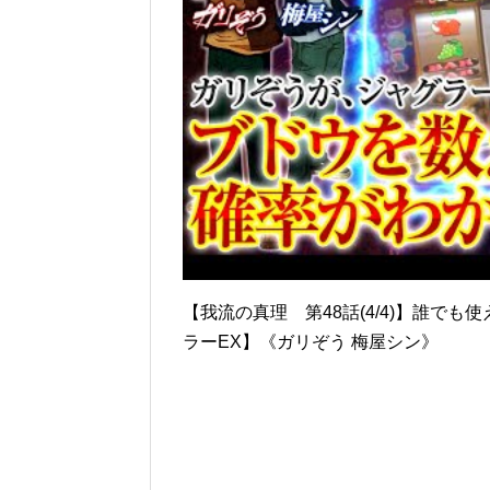
【我流の真理 第48話(4/4)】誰で
ラーEX】《ガリぞう 梅屋シン》