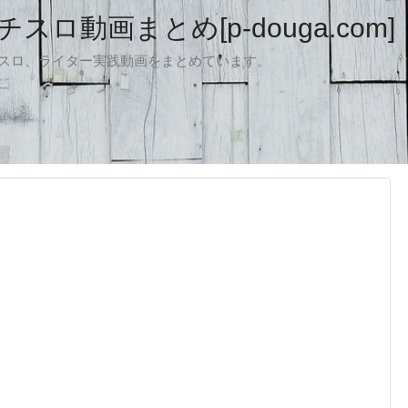
ロ動画まとめ[p-douga.com]
パチスロ、ライター実践動画をまとめています。