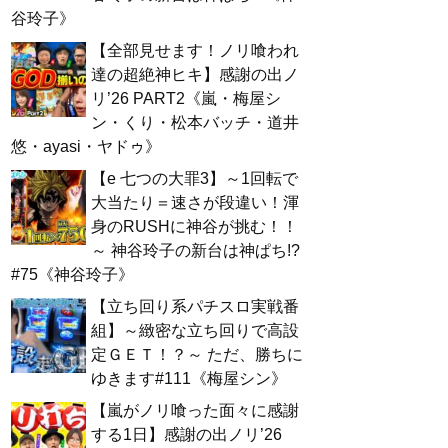
谷玲子》
【全部見せます！ノリ喰われ
達の超絶神ヒキ】感謝の出ノ
リ’26 PART2《嵐・梅屋シ
ン・くり・松本バッチ・道井
悠・ayasi・ヤドゥ》
【e 七つの大罪3】～1回転で
大当たり＝速さが段違い！渾
身のRUSHに神谷が挑む！！
～ 神谷玲子の新台は神ぱち!?
#75《神谷玲子》
【立ち回り系パチスロ実戦番
組】～緻密な立ち回りで高設
定ＧＥＴ！？～ ただ、勝ちに
ゆきます#111《梅屋シン》
【嵐がノリ喰った面々に感謝
する1日】感謝の出ノリ’26