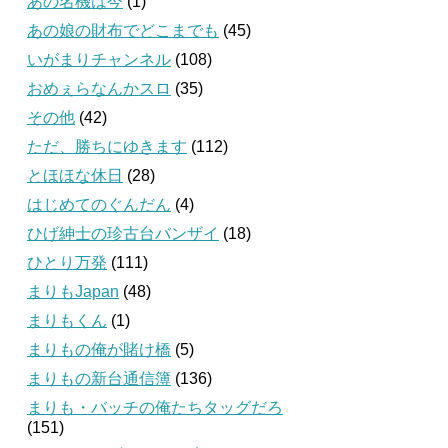
あの名機は今
(1)
あの娘の財布でどこまでも
(45)
いがまりチャンネル
(108)
おめぇらなんかスロ
(35)
その他
(42)
ただ、勝ちにゆきます
(112)
とほほな休日
(28)
はじめてのぐんだん
(4)
ひげ紳士の珍古台バンザイ
(18)
ひとり万発
(111)
まりもJapan
(48)
まりもくん
(1)
まりもの俺が賭け橋
(5)
まりもの新台通信簿
(136)
まりも・バッチの俺たちタッグだろ
(151)