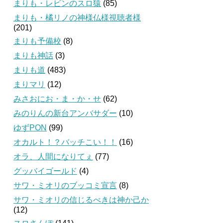
まりも・レビンのスロ猿
(85)
まりも・橘リノの神様仏様視聴者様
(201)
まりも予備校
(8)
まりも神話
(3)
まりも道
(483)
まりマリ
(12)
みさおにお・ま・か・せ
(62)
みのりんの新台アンバサダー
(10)
ゆずPON
(99)
オカルト！？バッチこい！！
(16)
オラ、人間になりてぇ
(77)
グッバイゴールド
(4)
サワ・ミオリのブッコミ宣言
(8)
サワ・ミオリの信じるべきは神か己か
(12)