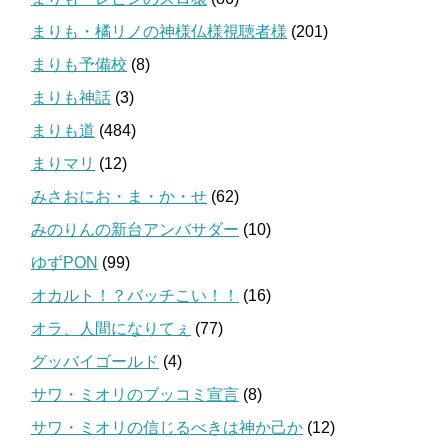
まりも・橘リノの神様仏様視聴者様
(201)
まりも予備校
(8)
まりも神話
(3)
まりも道
(484)
まりマリ
(12)
みさおにお・ま・か・せ
(62)
みのりんの新台アンバサダー
(10)
ゆずPON
(99)
オカルト！？バッチこい！！
(16)
オラ、人間になりてぇ
(77)
グッバイゴールド
(4)
サワ・ミオリのブッコミ宣言
(8)
サワ・ミオリの信じるべきは神か己か
(12)