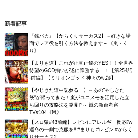
新着記事
『銭バカ』【からくりサーカス2】～好きな場
面でレア役を引く方法を教えます～《嵐・く
り》
【まりも道】これが正真正銘のYES！！全世界
待望のGOD揃いが遂に降臨する！！【第254話
-前編】【ミリオンゴッド 神々の軌跡】
【やじきた道中記参る！】～あの”やじきた
祭”が帰ってきた！嵐がユニメモを活用した立
ち回りの攻略法を発見!?～ 嵐の新台考察
TV#104《嵐》
【スロ猿#43前編】レビンにアレルギー反応⁉w
運命の一劇で克服を‼ #まりも #レビン #からく
りサーカス2