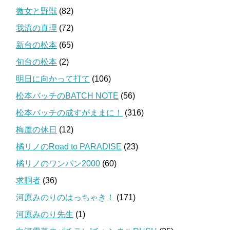
微女と野獣
(82)
我流の真理
(72)
新台の松本
(65)
旬台の松本
(2)
明日に向かって打て
(106)
松本バッチのBATCH NOTE
(56)
松本バッチの成すがままに！
(316)
梅屋の休日
(12)
橘リノのRoad to PARADISE
(23)
橘リノのワンパン2000
(60)
求胴者
(36)
河原みのりのはっちゃき！
(171)
河原みのり先生
(1)