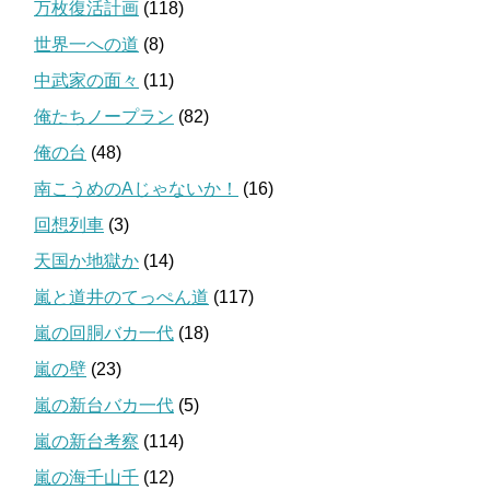
万枚復活計画
(118)
世界一への道
(8)
中武家の面々
(11)
俺たちノープラン
(82)
俺の台
(48)
南こうめのAじゃないか！
(16)
回想列車
(3)
天国か地獄か
(14)
嵐と道井のてっぺん道
(117)
嵐の回胴バカ一代
(18)
嵐の壁
(23)
嵐の新台バカ一代
(5)
嵐の新台考察
(114)
嵐の海千山千
(12)