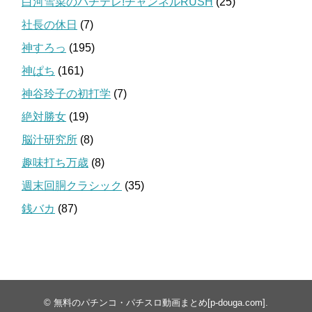
白河雪菜のパチテレ!チャンネルRUSH
(25)
社長の休日
(7)
神すろっ
(195)
神ぱち
(161)
神谷玲子の初打学
(7)
絶対勝女
(19)
脳汁研究所
(8)
趣味打ち万歳
(8)
週末回胴クラシック
(35)
銭バカ
(87)
©
無料のパチンコ・パチスロ動画まとめ[p-douga.com]
.