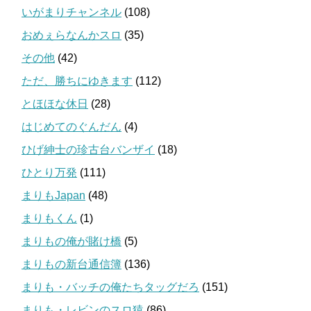
いがまりチャンネル
(108)
おめぇらなんかスロ
(35)
その他
(42)
ただ、勝ちにゆきます
(112)
とほほな休日
(28)
はじめてのぐんだん
(4)
ひげ紳士の珍古台バンザイ
(18)
ひとり万発
(111)
まりもJapan
(48)
まりもくん
(1)
まりもの俺が賭け橋
(5)
まりもの新台通信簿
(136)
まりも・バッチの俺たちタッグだろ
(151)
まりも・レビンのスロ猿
(86)