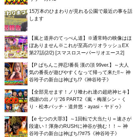
15万本のひまわりが見れる公園で最近の事を話
します
【嵐と道井のてっぺん道】※通常時の映像はほ
ぼありません※これが至高のリオラッシュEX
第27話(2/2) [スマスロスーパーリオエース2]
【P ぱちんこ押忍!番長 漢の頂 99ver.】～大人
気の番長が遊びやすくなって帰って来た!!～ 神
谷玲子の新台は神ぱち!?《神谷玲子》
【全部見せます！ノリ喰われ達の超絶神ヒキ】
感謝の出ノリ’26 PART2《嵐・梅屋シン・く
り・松本バッチ・道井悠・ayasi・ヤドゥ》
【e 七つの大罪3】～1回転で大当たり＝速さが
段違い！渾身のRUSHに神谷が挑む！！～ 神
谷玲子の新台は神ぱち!?#75《神谷玲子》