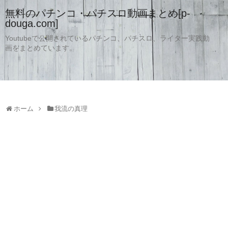
無料のパチンコ・パチスロ動画まとめ[p-
douga.com]
Youtubeで公開されているパチンコ、パチスロ、ライター実践動
画をまとめています。
ホーム
我流の真理