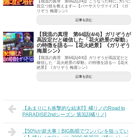
【我流の真理 第66話(2/4)】こうなった時に､大いに
役立つ技を教えます―【バーサスリヴァイズ】《ガ
リぞう 梅屋シン》
記事を読む
【我流の真理 第64話(4/4)】ガリぞうが
高設定だと確信した「花火絶景の挙動」
の特徴を語る―【花火絶景】《ガリぞう
梅屋シン》
【我流の真理 第64話(4/4)】ガリぞうが高設定だと
確信した「花火絶景の挙動」の特徴を語る―【花火
絶景】《ガリぞう 梅屋シン》
記事を読む
【あまりにも衝撃的な結末⁉】橘リノのRoad to
PARADISE2ndシーズン 第3話[橘リノ]
【50%が超大事！BIG島唄でワンパンを狙ってい