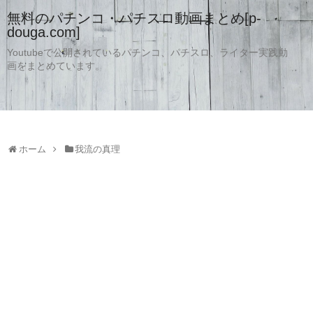
無料のパチンコ・パチスロ動画まとめ[p-
douga.com]
Youtubeで公開されているパチンコ、パチスロ、ライター実践動
画をまとめています。
ホーム
我流の真理