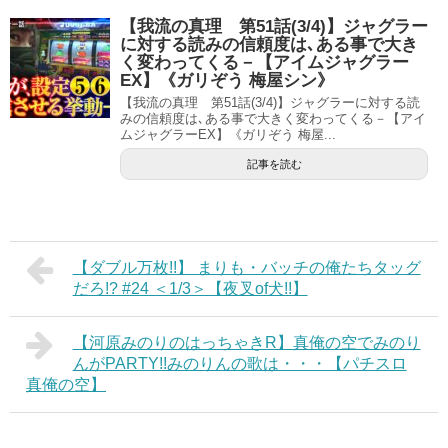
【我流の真理 第51話(3/4)】ジャグラー
に対する読みの信頼度は､ある事で大き
く変わってくる－【アイムジャグラー
EX】《ガリぞう 梅屋シン》
【我流の真理 第51話(3/4)】ジャグラーに対する読
みの信頼度は､ある事で大きく変わってくる－【アイ
ムジャグラーEX】《ガリぞう 梅屋...
記事を読む
【ダブル万枚!!】 まりも・バッチの俺たちタッグ
だろ!? #24 ＜1/3＞【夜叉of犬!!】
【河原みのりのはっちゃきR】真俺の空でみのり
んがPARTY!!みのりんの歌は・・・【パチスロ
真俺の空】