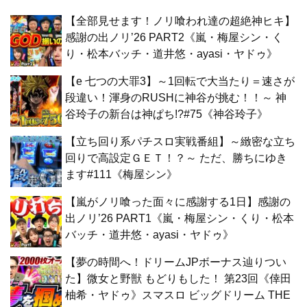
【全部見せます！ノリ喰われ達の超絶神ヒキ】
感謝の出ノリ’26 PART2《嵐・梅屋シン・く
り・松本バッチ・道井悠・ayasi・ヤドゥ》
【e 七つの大罪3】～1回転で大当たり＝速さが
段違い！渾身のRUSHに神谷が挑む！！～ 神
谷玲子の新台は神ぱち!?#75《神谷玲子》
【立ち回り系パチスロ実戦番組】～緻密な立ち
回りで高設定ＧＥＴ！？～ ただ、勝ちにゆき
ます#111《梅屋シン》
【嵐がノリ喰った面々に感謝する1日】感謝の
出ノリ’26 PART1《嵐・梅屋シン・くり・松本
バッチ・道井悠・ayasi・ヤドゥ》
【夢の時間へ！ドリームJPボーナス辿りつい
た】微女と野獣 もどりもした！ 第23回《倖田
柚希・ヤドゥ》スマスロ ビッグドリーム THE