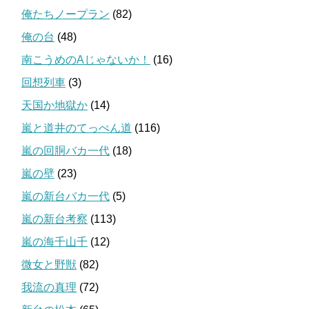
俺たちノープラン
(82)
俺の台
(48)
南こうめのAじゃないか！
(16)
回想列車
(3)
天国か地獄か
(14)
嵐と道井のてっぺん道
(116)
嵐の回胴バカ一代
(18)
嵐の壁
(23)
嵐の新台バカ一代
(5)
嵐の新台考察
(113)
嵐の海千山千
(12)
微女と野獣
(82)
我流の真理
(72)