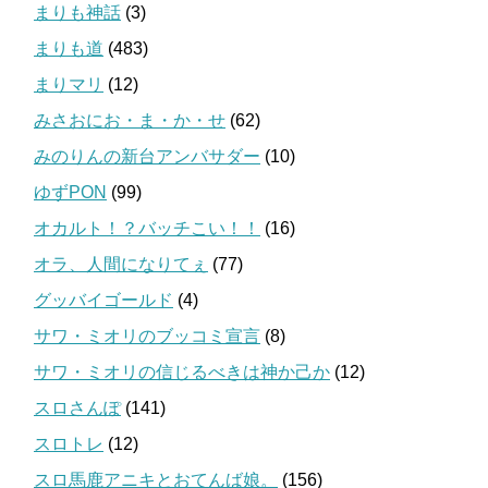
まりも神話
(3)
まりも道
(483)
まりマリ
(12)
みさおにお・ま・か・せ
(62)
みのりんの新台アンバサダー
(10)
ゆずPON
(99)
オカルト！？バッチこい！！
(16)
オラ、人間になりてぇ
(77)
グッバイゴールド
(4)
サワ・ミオリのブッコミ宣言
(8)
サワ・ミオリの信じるべきは神か己か
(12)
スロさんぽ
(141)
スロトレ
(12)
スロ馬鹿アニキとおてんば娘。
(156)