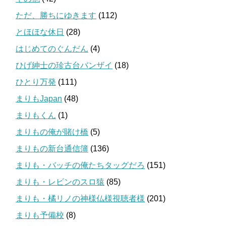
ただ、勝ちにゆきます
(112)
とほほな休日
(28)
はじめてのぐんだん
(4)
ひげ紳士の珍古台バンザイ
(18)
ひとり万発
(111)
まりもJapan
(48)
まりもくん
(1)
まりもの俺が賭け橋
(5)
まりもの新台通信簿
(136)
まりも・バッチの俺たちタッグだろ
(151)
まりも・レビンのスロ猿
(85)
まりも・橘リノの神様仏様視聴者様
(201)
まりも予備校
(8)