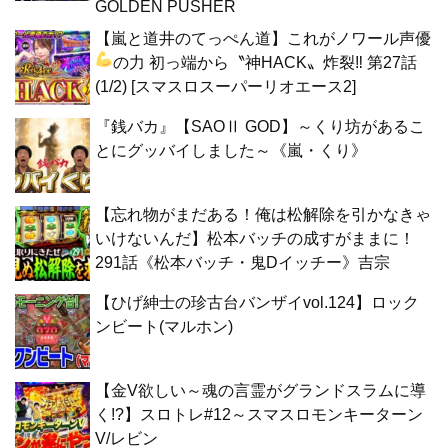
GOLDEN PUSHER
【嵐と道井のてっぺん道】これがノワール声優
の力
初っ端から〝神HACK〟炸裂‼ 第27話
(1/2) [スマスロスーパーリオエース2]
『銭バカ』【SAOⅡ GOD】～くり坊があるこ
とにグッバイしました～《嵐・くり》
【忘れ物がまだある！俺は松解除を引かなきゃ
いけないんだ】松本バッチの成すがままに！
291話《松本バッチ・鬼Dイッチー》吉宗
【ひげ紳士の珍古台バンザイvol.124】ロック
ンビート(マルホン)
【金V欲しい～魂の言霊がグランドスラムに導
く!?】スロトレ#12～スマスロモンキーターン
V/レビン