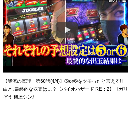
【我流の真理 第60話(4/4)】⑤or⑥をツモったと言える理
由と､最終的な収支は…？【バイオハザード RE：2】《ガリ
ぞう 梅屋シン》