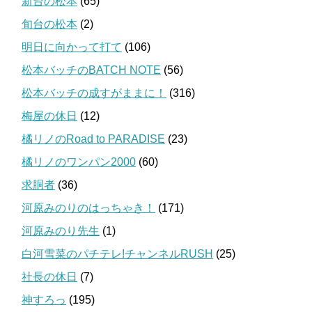
新台の松本
(65)
旬台の松本
(2)
明日に向かって打て
(106)
松本バッチのBATCH NOTE
(56)
松本バッチの成すがままに！
(316)
梅屋の休日
(12)
橘リノのRoad to PARADISE
(23)
橘リノのワンパン2000
(60)
求胴者
(36)
河原みのりのはっちゃき！
(171)
河原みのり先生
(1)
白河雪菜のパチテレ!チャンネルRUSH
(25)
社長の休日
(7)
神すろっ
(195)