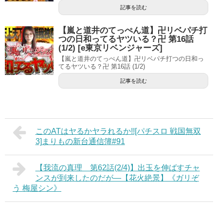
記事を読む
【嵐と道井のてっぺん道】卍リベパチ打
つの日和ってるヤツいる？卍 第16話
(1/2) [e東京リベンジャーズ]
【嵐と道井のてっぺん道】卍リベパチ打つの日和っ
てるヤツいる？卍 第16話 (1/2)
記事を読む
このATはヤるかヤラれるか!![パチスロ 戦国無双
3]まりもの新台通信簿#91
【我流の真理 第62話(2/4)】出玉を伸ばすチャ
ンスが到来したのだが―【花火絶景】《ガリぞ
う 梅屋シン》