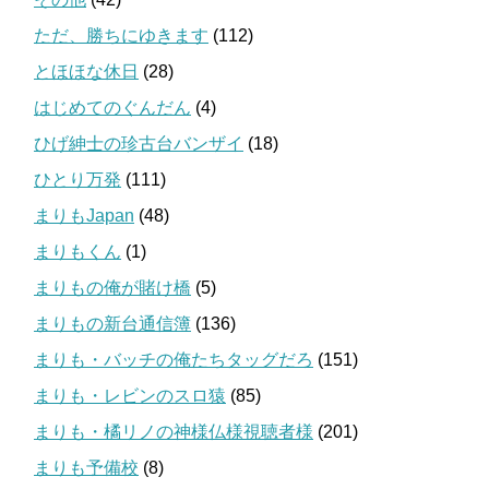
ただ、勝ちにゆきます
(112)
とほほな休日
(28)
はじめてのぐんだん
(4)
ひげ紳士の珍古台バンザイ
(18)
ひとり万発
(111)
まりもJapan
(48)
まりもくん
(1)
まりもの俺が賭け橋
(5)
まりもの新台通信簿
(136)
まりも・バッチの俺たちタッグだろ
(151)
まりも・レビンのスロ猿
(85)
まりも・橘リノの神様仏様視聴者様
(201)
まりも予備校
(8)