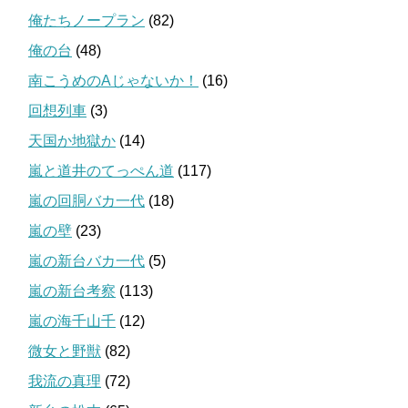
俺たちノープラン
(82)
俺の台
(48)
南こうめのAじゃないか！
(16)
回想列車
(3)
天国か地獄か
(14)
嵐と道井のてっぺん道
(117)
嵐の回胴バカ一代
(18)
嵐の壁
(23)
嵐の新台バカ一代
(5)
嵐の新台考察
(113)
嵐の海千山千
(12)
微女と野獣
(82)
我流の真理
(72)