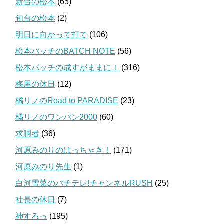
新台の松本
(65)
旬台の松本
(2)
明日に向かって打て
(106)
松本バッチのBATCH NOTE
(56)
松本バッチの成すがままに！
(316)
梅屋の休日
(12)
橘リノのRoad to PARADISE
(23)
橘リノのワンパン2000
(60)
求胴者
(36)
河原みのりのはっちゃき！
(171)
河原みのり先生
(1)
白河雪菜のパチテレ!チャンネルRUSH
(25)
社長の休日
(7)
神すろっ
(195)