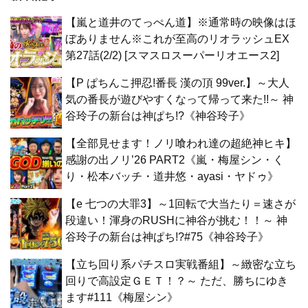
【嵐と道井のてっぺん道】※通常時の映像はほ
ぼありません※これが至高のリオラッシュEX
第27話(2/2) [スマスロスーパーリオエース2]
【P ぱちんこ押忍!番長 漢の頂 99ver.】～大人
気の番長が遊びやすくなって帰って来た!!～ 神
谷玲子の新台は神ぱち!?《神谷玲子》
【全部見せます！ノリ喰われ達の超絶神ヒキ】
感謝の出ノリ’26 PART2《嵐・梅屋シン・く
り・松本バッチ・道井悠・ayasi・ヤドゥ》
【e 七つの大罪3】～1回転で大当たり＝速さが
段違い！渾身のRUSHに神谷が挑む！！～ 神
谷玲子の新台は神ぱち!?#75《神谷玲子》
【立ち回り系パチスロ実戦番組】～緻密な立ち
回りで高設定ＧＥＴ！？～ ただ、勝ちにゆき
ます#111《梅屋シン》