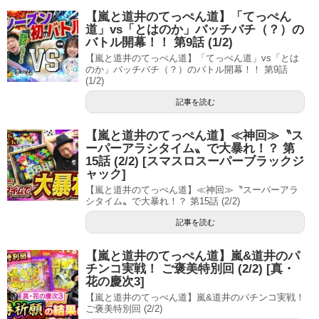
【嵐と道井のてっぺん道】「てっぺん
道」vs「とはのか」バッチバチ（？）の
バトル開幕！！ 第9話 (1/2)
【嵐と道井のてっぺん道】「てっぺん道」vs「とは
のか」バッチバチ（？）のバトル開幕！！ 第9話
(1/2)
記事を読む
【嵐と道井のてっぺん道】≪神回≫〝ス
ーパーアラシタイム〟で大暴れ！？ 第
15話 (2/2) [スマスロスーパーブラックジ
ャック]
【嵐と道井のてっぺん道】≪神回≫〝スーパーアラ
シタイム〟で大暴れ！？ 第15話 (2/2)
記事を読む
【嵐と道井のてっぺん道】嵐&道井のパ
チンコ実戦！ ご褒美特別回 (2/2) [真・
花の慶次3]
【嵐と道井のてっぺん道】嵐&道井のパチンコ実戦！
ご褒美特別回 (2/2)