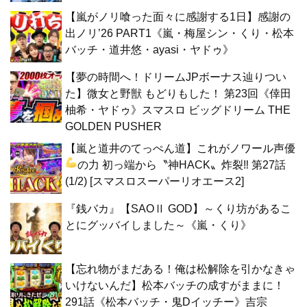
【嵐がノリ喰った面々に感謝する1日】感謝の
出ノリ’26 PART1《嵐・梅屋シン・くり・松本
バッチ・道井悠・ayasi・ヤドゥ》
【夢の時間へ！ドリームJPボーナス辿りつい
た】微女と野獣 もどりもした！ 第23回《倖田
柚希・ヤドゥ》スマスロ ビッグドリーム THE
GOLDEN PUSHER
【嵐と道井のてっぺん道】これがノワール声優
の力
初っ端から〝神HACK〟炸裂‼ 第27話
(1/2) [スマスロスーパーリオエース2]
『銭バカ』【SAOⅡ GOD】～くり坊があるこ
とにグッバイしました～《嵐・くり》
【忘れ物がまだある！俺は松解除を引かなきゃ
いけないんだ】松本バッチの成すがままに！
291話《松本バッチ・鬼Dイッチー》吉宗