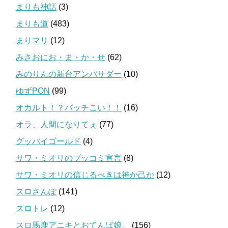
まりも神話
(3)
まりも道
(483)
まりマリ
(12)
みさおにお・ま・か・せ
(62)
みのりんの新台アンバサダー
(10)
ゆずPON
(99)
オカルト！？バッチこい！！
(16)
オラ、人間になりてぇ
(77)
グッバイゴールド
(4)
サワ・ミオリのブッコミ宣言
(8)
サワ・ミオリの信じるべきは神か己か
(12)
スロさんぽ
(141)
スロトレ
(12)
スロ馬鹿アニキとおてんば娘。
(156)