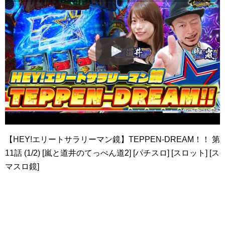
【HEY!エリートサラリーマン鏡】TEPPEN-DREAM！！ 第
11話 (1/2) [嵐と道井のてっぺん道2] [パチスロ] [スロット] [ス
マスロ鏡]