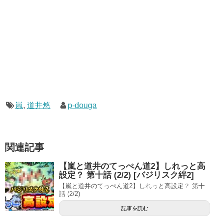
嵐
,
道井悠
p-douga
関連記事
【嵐と道井のてっぺん道2】しれっと高
設定？ 第十話 (2/2) [バジリスク絆2]
【嵐と道井のてっぺん道2】しれっと高設定？ 第十
話 (2/2)
記事を読む