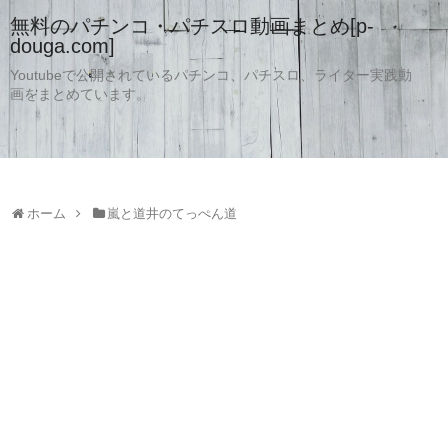
無料のパチンコ・パチスロ動画まとめ[p-
douga.com]
Youtubeで公開されているパチンコ、パチスロ、ライター実践動
画をまとめています。
ホーム
嵐と道井のてっぺん道