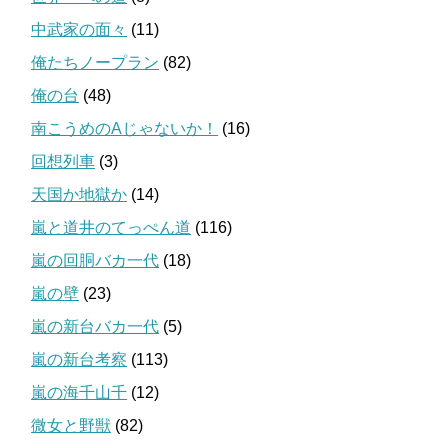
中武家の面々
(11)
俺たちノープラン
(82)
俺の台
(48)
南こうめのAじゃないか！
(16)
回想列車
(3)
天国か地獄か
(14)
嵐と道井のてっぺん道
(116)
嵐の回胴バカ一代
(18)
嵐の壁
(23)
嵐の新台バカ一代
(5)
嵐の新台考察
(113)
嵐の海千山千
(12)
微女と野獣
(82)