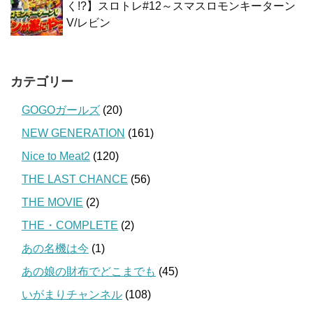
く!?】スロトレ#12～スマスロモンキーターン
V/レビン
カテゴリー
GOGOガールズ
(20)
NEW GENERATION
(161)
Nice to Meat2
(120)
THE LAST CHANCE
(56)
THE MOVIE
(2)
THE・COMPLETE
(2)
あの名機は今
(1)
あの娘の財布でどこまでも
(45)
いがまりチャンネル
(108)