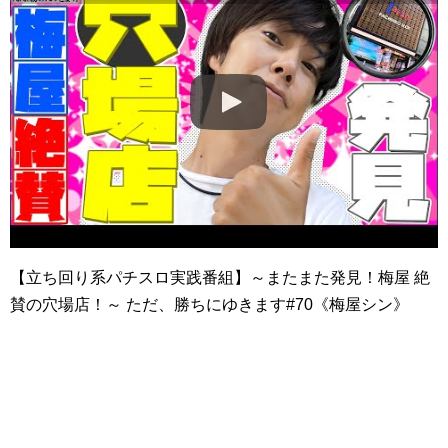
【立ち回り系パチスロ実践番組】～またまた発見！梅屋 絶
賛の穴場店！～ ただ、勝ちにゆきます#70《梅屋シン》