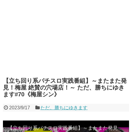
【立ち回り系パチスロ実践番組】～またまた発
見！梅屋 絶賛の穴場店！～ ただ、勝ちにゆき
ます#70《梅屋シン》
2023/9/17
ただ、勝ちにゆきます
【立ち回り系パチスロ実践番組】～またまた発見！梅屋 絶賛の穴場店！～ ただ、勝ちにゆきます#70《梅屋シン》[必勝本WEB-TV][[パチスロ][スロット]