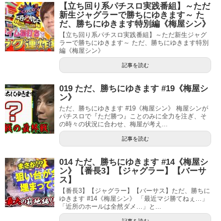
【立ち回り系パチスロ実践番組】～ただ
新生ジャグラーで勝ちにゆきます～ た
だ、勝ちにゆきます特別編《梅屋シン》
【立ち回り系パチスロ実践番組】～ただ新生ジャグ
ラーで勝ちにゆきます～ ただ、勝ちにゆきます特別
編《梅屋シン》
記事を読む
019 ただ、勝ちにゆきます #19《梅屋シ
ン》
ただ、勝ちにゆきます #19《梅屋シン》 梅屋シンが
パチスロで『ただ勝つ』ことのみに全力を注ぎ、そ
の時々の状況に合わせ、梅屋が考え...
記事を読む
014 ただ、勝ちにゆきます #14《梅屋シ
ン》【番長3】【ジャグラー】【バーサ
ス】
【番長3】【ジャグラー】【バーサス】ただ、勝ちに
ゆきます #14《梅屋シン》 「最近マジ勝てねぇ…」
「近所のホールは全然ダメ…」と...
記事を読む