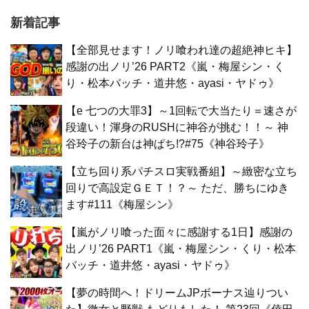
新着記事
【全部見せます！ノリ喰われ達の超絶神ヒキ】
感謝の出ノリ’26 PART2《嵐・梅屋シン・く
り・松本バッチ・道井悠・ayasi・ヤドゥ》
【e 七つの大罪3】～1回転で大当たり＝速さが
段違い！渾身のRUSHに神谷が挑む！！～ 神
谷玲子の新台は神ぱち!?#75《神谷玲子》
【立ち回り系パチスロ実戦番組】～緻密な立ち
回りで高設定ＧＥＴ！？～ ただ、勝ちにゆき
ます#111《梅屋シン》
【嵐がノリ喰った面々に感謝する1日】感謝の
出ノリ’26 PART1《嵐・梅屋シン・くり・松本
バッチ・道井悠・ayasi・ヤドゥ》
【夢の時間へ！ドリームJPボーナス辿りつい