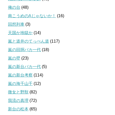
俺の台
(48)
南こうめのAじゃないか！
(16)
回想列車
(3)
天国か地獄か
(14)
嵐と道井のてっぺん道
(117)
嵐の回胴バカ一代
(18)
嵐の壁
(23)
嵐の新台バカ一代
(5)
嵐の新台考察
(114)
嵐の海千山千
(12)
微女と野獣
(82)
我流の真理
(72)
新台の松本
(65)