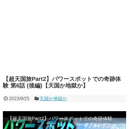
【超天国旅Part2】パワースポットでの奇跡体
験 第6話 (後編)【天国か地獄か】
2023/9/25
天国か地獄か
【超天国旅Part2】パワースポットでの奇跡体験 第6話 (後編)【天国か地獄か】[サワ・ミオリ] [フェアリン] @PSHGchannel @pachimagaslomaga ​