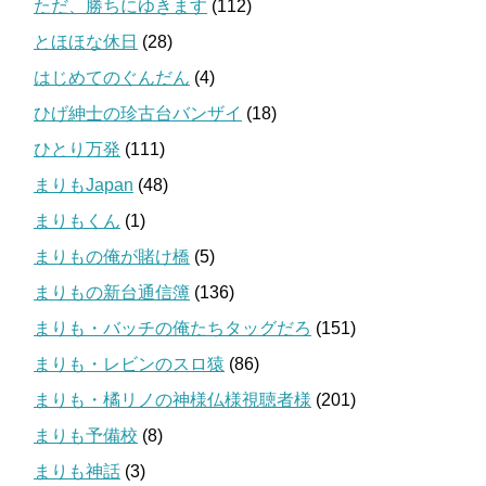
ただ、勝ちにゆきます
(112)
とほほな休日
(28)
はじめてのぐんだん
(4)
ひげ紳士の珍古台バンザイ
(18)
ひとり万発
(111)
まりもJapan
(48)
まりもくん
(1)
まりもの俺が賭け橋
(5)
まりもの新台通信簿
(136)
まりも・バッチの俺たちタッグだろ
(151)
まりも・レビンのスロ猿
(86)
まりも・橘リノの神様仏様視聴者様
(201)
まりも予備校
(8)
まりも神話
(3)