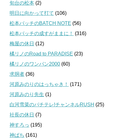
旬台の松本
(2)
明日に向かって打て
(106)
松本バッチのBATCH NOTE
(56)
松本バッチの成すがままに！
(316)
梅屋の休日
(12)
橘リノのRoad to PARADISE
(23)
橘リノのワンパン2000
(60)
求胴者
(36)
河原みのりのはっちゃき！
(171)
河原みのり先生
(1)
白河雪菜のパチテレ!チャンネルRUSH
(25)
社長の休日
(7)
神すろっ
(195)
神ぱち
(161)