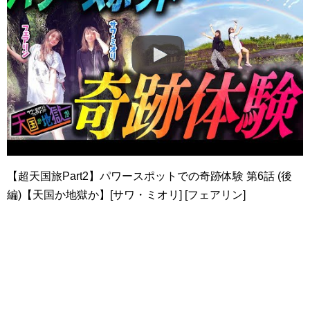
【超天国旅Part2】パワースポットでの奇跡体験 第6話 (後
編)【天国か地獄か】[サワ・ミオリ] [フェアリン]