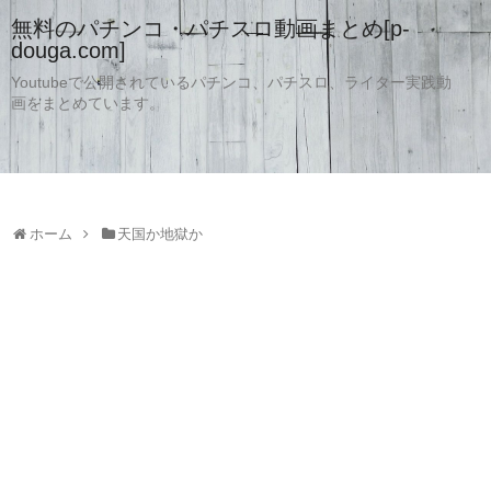
無料のパチンコ・パチスロ動画まとめ[p-
douga.com]
Youtubeで公開されているパチンコ、パチスロ、ライター実践動
画をまとめています。
ホーム
天国か地獄か