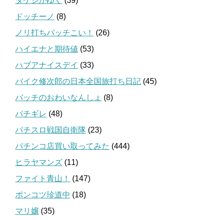
タケシがゆく
(39)
ドッチーノ
(8)
ノリ打ちバッチこい！
(26)
ハイエナと期待値
(53)
ハブアナイスデイ
(33)
バイク修次郎の日本全国旅打ち日記
(45)
バッチのおわいなんしょ
(8)
パチギレ
(48)
パチスロ戦国自衛隊
(23)
パチンコ店買い取ってみた
(444)
ヒラヤマンズ
(11)
ファイト青山！
(147)
ポンコツ珍道中
(18)
マリ嬢
(35)