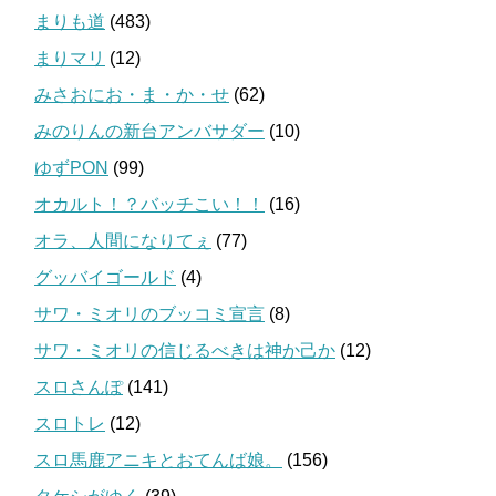
まりも道
(483)
まりマリ
(12)
みさおにお・ま・か・せ
(62)
みのりんの新台アンバサダー
(10)
ゆずPON
(99)
オカルト！？バッチこい！！
(16)
オラ、人間になりてぇ
(77)
グッバイゴールド
(4)
サワ・ミオリのブッコミ宣言
(8)
サワ・ミオリの信じるべきは神か己か
(12)
スロさんぽ
(141)
スロトレ
(12)
スロ馬鹿アニキとおてんば娘。
(156)