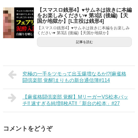
【スマスロ銭形4】♥サムネは抜きに本編
をお楽しみください♥ 第3話 (後編)【天
国か地獄か】[L主役は銭形4]
【スマスロ銭形4】♥サムネは抜きに本編をお楽しみ
ください♥ 第3話 (後編)【天国か地獄か】
記事を読む
究極の一手をツモって出玉爆増なるか!?[麻雀格
闘倶楽部 覚醒]まりもの新台通信簿#114
【麻雀格闘倶楽部 覚醒】MリーガーVS松本バッ
チ!! 速すぎる純増8枚AT!!「新台の松本」#27
コメントをどうぞ