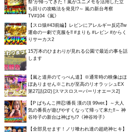
祭”が帰ってきた！嵐がユニメモを活用した立
ち回りの攻略法を発見!?～ 嵐の新台考察
TV#104《嵐》
【スロ猿#43前編】レビンにアレルギー反応⁉w
運命の一劇で克服を‼ #まりも #レビン #からく
りサーカス2
15万本のひまわりが見れる公園で最近の事を話
します
【嵐と道井のてっぺん道】※通常時の映像はほ
ぼありません※これが至高のリオラッシュEX
第27話(2/2) [スマスロスーパーリオエース2]
【P ぱちんこ押忍!番長 漢の頂 99ver.】～大人
気の番長が遊びやすくなって帰って来た!!～ 神
谷玲子の新台は神ぱち!?《神谷玲子》
【全部見せます！ノリ喰われ達の超絶神ヒキ】