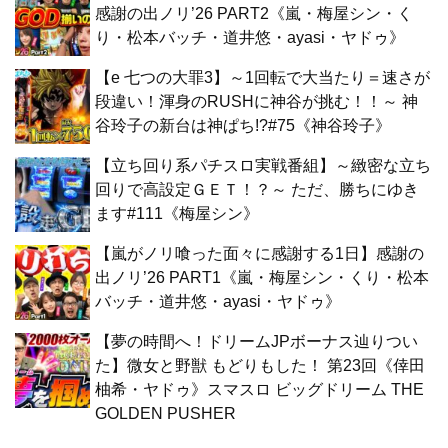
感謝の出ノリ’26 PART2《嵐・梅屋シン・く
り・松本バッチ・道井悠・ayasi・ヤドゥ》
【e 七つの大罪3】～1回転で大当たり＝速さが
段違い！渾身のRUSHに神谷が挑む！！～ 神
谷玲子の新台は神ぱち!?#75《神谷玲子》
【立ち回り系パチスロ実戦番組】～緻密な立ち
回りで高設定ＧＥＴ！？～ ただ、勝ちにゆき
ます#111《梅屋シン》
【嵐がノリ喰った面々に感謝する1日】感謝の
出ノリ’26 PART1《嵐・梅屋シン・くり・松本
バッチ・道井悠・ayasi・ヤドゥ》
【夢の時間へ！ドリームJPボーナス辿りつい
た】微女と野獣 もどりもした！ 第23回《倖田
柚希・ヤドゥ》スマスロ ビッグドリーム THE
GOLDEN PUSHER