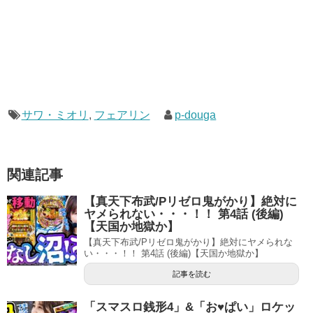
サワ・ミオリ
,
フェアリン
p-douga
関連記事
【真天下布武/Pリゼロ鬼がかり】絶対に
ヤメられない・・・！！ 第4話 (後編)
【天国か地獄か】
【真天下布武/Pリゼロ鬼がかり】絶対にヤメられな
い・・・！！ 第4話 (後編)【天国か地獄か】
記事を読む
「スマスロ銭形4」&「お♥ぱい」ロケッ