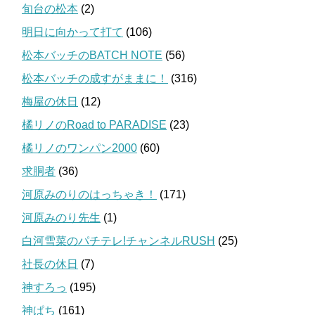
旬台の松本
(2)
明日に向かって打て
(106)
松本バッチのBATCH NOTE
(56)
松本バッチの成すがままに！
(316)
梅屋の休日
(12)
橘リノのRoad to PARADISE
(23)
橘リノのワンパン2000
(60)
求胴者
(36)
河原みのりのはっちゃき！
(171)
河原みのり先生
(1)
白河雪菜のパチテレ!チャンネルRUSH
(25)
社長の休日
(7)
神すろっ
(195)
神ぱち
(161)