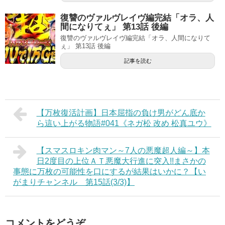
復讐のヴァルヴレイヴ編完結「オラ、人
間になりてぇ」 第13話 後編
復讐のヴァルヴレイヴ編完結「オラ、人間になりて
ぇ」 第13話 後編
記事を読む
【万枚復活計画】日本屈指の負け男がどん底か
ら這い上がる物語#041《ネガ松 改め 松真ユウ》
【スマスロキン肉マン～7人の悪魔超人編～】本
日2度目の上位ＡＴ悪魔大行進に突入!!まさかの
事態に万枚の可能性を口にするが結果はいかに？【い
がまりチャンネル 第15話(3/3)】
コメントをどうぞ