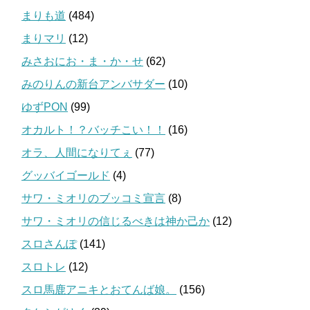
まりも道
(484)
まりマリ
(12)
みさおにお・ま・か・せ
(62)
みのりんの新台アンバサダー
(10)
ゆずPON
(99)
オカルト！？バッチこい！！
(16)
オラ、人間になりてぇ
(77)
グッバイゴールド
(4)
サワ・ミオリのブッコミ宣言
(8)
サワ・ミオリの信じるべきは神か己か
(12)
スロさんぽ
(141)
スロトレ
(12)
スロ馬鹿アニキとおてんば娘。
(156)