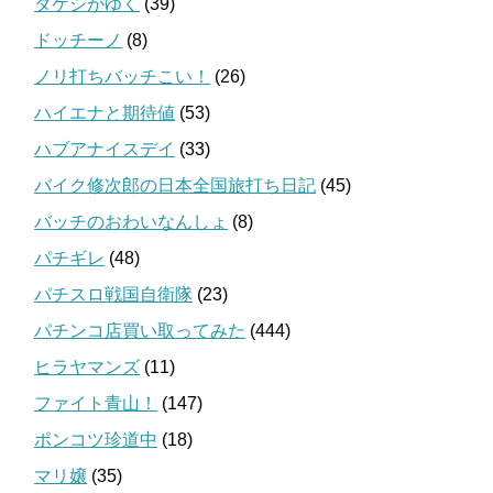
タケシがゆく
(39)
ドッチーノ
(8)
ノリ打ちバッチこい！
(26)
ハイエナと期待値
(53)
ハブアナイスデイ
(33)
バイク修次郎の日本全国旅打ち日記
(45)
バッチのおわいなんしょ
(8)
パチギレ
(48)
パチスロ戦国自衛隊
(23)
パチンコ店買い取ってみた
(444)
ヒラヤマンズ
(11)
ファイト青山！
(147)
ポンコツ珍道中
(18)
マリ嬢
(35)