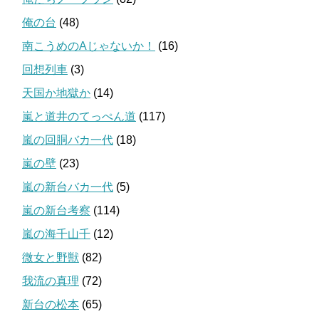
俺の台
(48)
南こうめのAじゃないか！
(16)
回想列車
(3)
天国か地獄か
(14)
嵐と道井のてっぺん道
(117)
嵐の回胴バカ一代
(18)
嵐の壁
(23)
嵐の新台バカ一代
(5)
嵐の新台考察
(114)
嵐の海千山千
(12)
微女と野獣
(82)
我流の真理
(72)
新台の松本
(65)