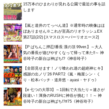
15万本のひまわりが見れる公園で最近の事を話
します
【嵐と道井のてっぺん道】※通常時の映像はほ
ぼありません※これが至高のリオラッシュEX
第27話(2/2) [スマスロスーパーリオエース2]
【P ぱちんこ押忍!番長 漢の頂 99ver.】～大人
気の番長が遊びやすくなって帰って来た!!～ 神
谷玲子の新台は神ぱち!?《神谷玲子》
【全部見せます！ノリ喰われ達の超絶神ヒキ】
感謝の出ノリ’26 PART2《嵐・梅屋シン・く
り・松本バッチ・道井悠・ayasi・ヤドゥ》
【e 七つの大罪3】～1回転で大当たり＝速さが
段違い！渾身のRUSHに神谷が挑む！！～ 神
谷玲子の新台は神ぱち!?#75《神谷玲子》