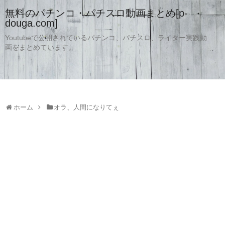
無料のパチンコ・パチスロ動画まとめ[p-
douga.com]
Youtubeで公開されているパチンコ、パチスロ、ライター実践動
画をまとめています。
ホーム
オラ、人間になりてぇ