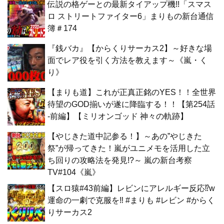
伝説の格ゲーとの最新タイアップ機!!「スマス
ロ ストリートファイター6」まりもの新台通信
簿＃174
『銭バカ』【からくりサーカス2】～好きな場
面でレア役を引く方法を教えます～《嵐・く
り》
【まりも道】これが正真正銘のYES！！全世界
待望のGOD揃いが遂に降臨する！！【第254話
-前編】【ミリオンゴッド 神々の軌跡】
【やじきた道中記参る！】～あの”やじきた
祭”が帰ってきた！嵐がユニメモを活用した立
ち回りの攻略法を発見!?～ 嵐の新台考察
TV#104《嵐》
【スロ猿#43前編】レビンにアレルギー反応⁉w
運命の一劇で克服を‼ #まりも #レビン #からく
りサーカス2