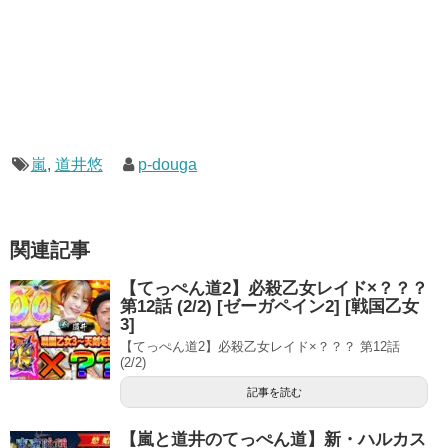
嵐
,
道井悠
p-douga
関連記事
【てっぺん道2】必殺乙女レイド×？？？
第12話 (2/2) [ゼーガペイン2] [戦国乙女
3]
【てっぺん道2】必殺乙女レイド×？？？ 第12話
(2/2)
記事を読む
【嵐と道井のてっぺん道】新・ハルカス