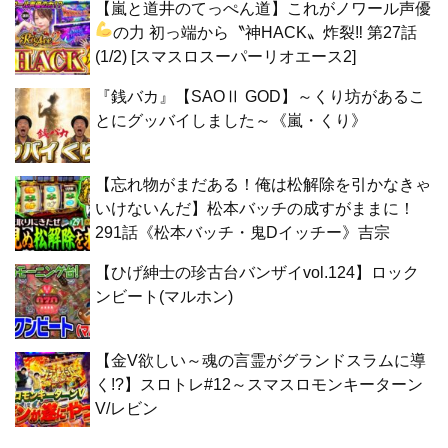
【嵐と道井のてっぺん道】これがノワール声優
の力
初っ端から〝神HACK〟炸裂‼ 第27話
(1/2) [スマスロスーパーリオエース2]
『銭バカ』【SAOⅡ GOD】～くり坊があるこ
とにグッバイしました～《嵐・くり》
【忘れ物がまだある！俺は松解除を引かなきゃ
いけないんだ】松本バッチの成すがままに！
291話《松本バッチ・鬼Dイッチー》吉宗
【ひげ紳士の珍古台バンザイvol.124】ロック
ンビート(マルホン)
【金V欲しい～魂の言霊がグランドスラムに導
く!?】スロトレ#12～スマスロモンキーターン
V/レビン