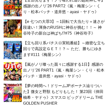
【全部見せます！ノリ喰われ達の超絶神ヒキ】
感謝の出ノリ’26 PART2《嵐・梅屋シン・く
り・松本バッチ・道井悠・ayasi・ヤドゥ》
【e 七つの大罪3】～1回転で大当たり＝速さが
段違い！渾身のRUSHに神谷が挑む！！～ 神
谷玲子の新台は神ぱち!?#75《神谷玲子》
【立ち回り系パチスロ実戦番組】～緻密な立ち
回りで高設定ＧＥＴ！？～ ただ、勝ちにゆき
ます#111《梅屋シン》
【嵐がノリ喰った面々に感謝する1日】感謝の
出ノリ’26 PART1《嵐・梅屋シン・くり・松本
バッチ・道井悠・ayasi・ヤドゥ》
【夢の時間へ！ドリームJPボーナス辿りつい
た】微女と野獣 もどりもした！ 第23回《倖田
柚希・ヤドゥ》スマスロ ビッグドリーム THE
GOLDEN PUSHER