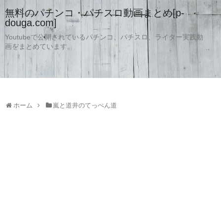
無料のパチンコ・パチスロ動画まとめ[p-
douga.com]
Youtubeで公開されているパチンコ、パチスロ、ライター実践動
画をまとめています。
ホーム
嵐と道井のてっぺん道