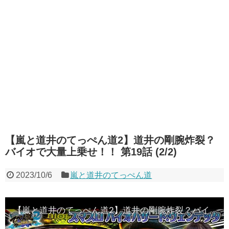
【嵐と道井のてっぺん道2】道井の剛腕炸裂？
バイオで大量上乗せ！！ 第19話 (2/2)
2023/10/6
嵐と道井のてっぺん道
【嵐と道井のてっぺん道2】道井の剛腕炸裂？バイオで大量上乗せ！！ 第19話 (2/2) [パチスロ] [スロット] [スマスロ バイオハザード:ヴェンデッタ] @hisshobon