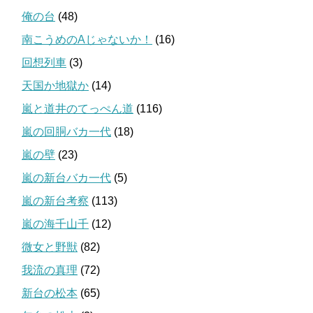
俺の台
(48)
南こうめのAじゃないか！
(16)
回想列車
(3)
天国か地獄か
(14)
嵐と道井のてっぺん道
(116)
嵐の回胴バカ一代
(18)
嵐の壁
(23)
嵐の新台バカ一代
(5)
嵐の新台考察
(113)
嵐の海千山千
(12)
微女と野獣
(82)
我流の真理
(72)
新台の松本
(65)