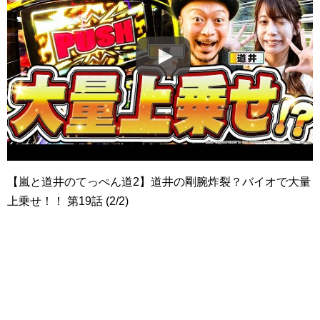
【嵐と道井のてっぺん道2】道井の剛腕炸裂？バイオで大量
上乗せ！！ 第19話 (2/2)