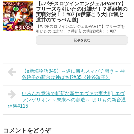
【#パチスロツインエンジェルPARTY】
フリーズを引いたのは誰だ！？番組初の
実戦対決！！#07 [#伊藤こう大] [#嵐と
道井のてっぺん道]
【#パチスロツインエンジェルPARTY】フリーズを
引いたのは誰だ！？番組初の実戦対決！！#07
記事を読む
【e新海物語349】～遂に海もスマパチ開き～ 神
谷玲子の新台は神ぱち!?#35《神谷玲子》
いろんな意味で斬新な新生エヴァの実力!![L エヴ
ァンゲリオン ～未来への創造～ ]まりもの新台通
信簿#115
コメントをどうぞ