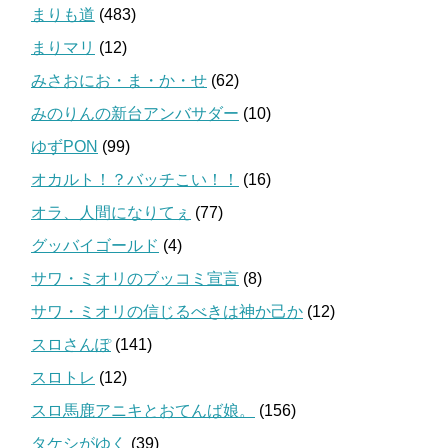
まりも道
(483)
まりマリ
(12)
みさおにお・ま・か・せ
(62)
みのりんの新台アンバサダー
(10)
ゆずPON
(99)
オカルト！？バッチこい！！
(16)
オラ、人間になりてぇ
(77)
グッバイゴールド
(4)
サワ・ミオリのブッコミ宣言
(8)
サワ・ミオリの信じるべきは神か己か
(12)
スロさんぽ
(141)
スロトレ
(12)
スロ馬鹿アニキとおてんば娘。
(156)
タケシがゆく
(39)