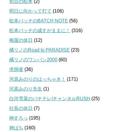
旬台の松本
(2)
明日に向かって打て
(106)
松本バッチのBATCH NOTE
(56)
松本バッチの成すがままに！
(316)
梅屋の休日
(12)
橘リノのRoad to PARADISE
(23)
橘リノのワンパン2000
(60)
求胴者
(36)
河原みのりのはっちゃき！
(171)
河原みのり先生
(1)
白河雪菜のパチテレ!チャンネルRUSH
(25)
社長の休日
(7)
神すろっ
(195)
神ぱち
(160)