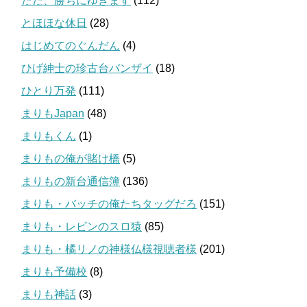
ただ、勝ちにゆきます
(112)
とほほな休日
(28)
はじめてのぐんだん
(4)
ひげ紳士の珍古台バンザイ
(18)
ひとり万発
(111)
まりもJapan
(48)
まりもくん
(1)
まりもの俺が賭け橋
(5)
まりもの新台通信簿
(136)
まりも・バッチの俺たちタッグだろ
(151)
まりも・レビンのスロ猿
(85)
まりも・橘リノの神様仏様視聴者様
(201)
まりも予備校
(8)
まりも神話
(3)