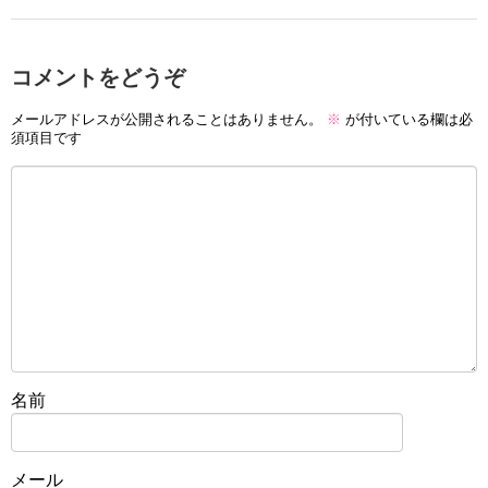
コメントをどうぞ
メールアドレスが公開されることはありません。
※
が付いている欄は必
須項目です
名前
メール