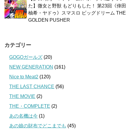
た】微女と野獣 もどりもした！ 第23回《倖田
柚希・ヤドゥ》スマスロ ビッグドリーム THE
GOLDEN PUSHER
カテゴリー
GOGOガールズ
(20)
NEW GENERATION
(161)
Nice to Meat2
(120)
THE LAST CHANCE
(56)
THE MOVIE
(2)
THE・COMPLETE
(2)
あの名機は今
(1)
あの娘の財布でどこまでも
(45)