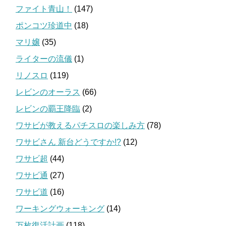
ファイト青山！
(147)
ポンコツ珍道中
(18)
マリ嬢
(35)
ライターの流儀
(1)
リノスロ
(119)
レビンのオーラス
(66)
レビンの覇王降臨
(2)
ワサビが教えるパチスロの楽しみ方
(78)
ワサビさん 新台どうですか!?
(12)
ワサビ超
(44)
ワサビ通
(27)
ワサビ道
(16)
ワーキングウォーキング
(14)
万枚復活計画
(118)