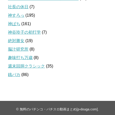
社長の休日
(7)
神すろっ
(195)
神ぱち
(161)
神谷玲子の初打学
(7)
絶対勝女
(19)
脳汁研究所
(8)
趣味打ち万歳
(8)
週末回胴クラシック
(35)
銭バカ
(86)
©
無料のパチンコ・パチスロ動画まとめ[p-douga.com]
.