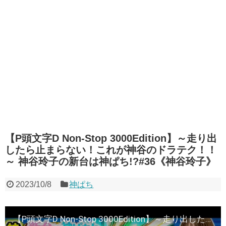
【P頭文字D Non‐Stop 3000Edition】～走り出
したら止まらない！これが神谷のドラテク！！
～ 神谷玲子の新台は神ぱち!?#36《神谷玲子》
2023/10/8
神ぱち
【P頭文字D Non‐Stop 3000Edition】～走り出したら止まらない！これが神谷のドラテク！！～ 神谷玲子の新台は神ぱち!?#36《神谷玲子》[必勝本WEB-TV][パチンコ][パチスロ]