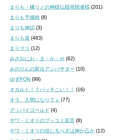
まりも・橘リノの神様仏様視聴者様
(201)
まりも予備校
(8)
まりも神話
(3)
まりも道
(483)
まりマリ
(12)
みさおにお・ま・か・せ
(62)
みのりんの新台アンバサダー
(10)
ゆずPON
(99)
オカルト！？バッチこい！！
(16)
オラ、人間になりてぇ
(77)
グッバイゴールド
(4)
サワ・ミオリのブッコミ宣言
(8)
サワ・ミオリの信じるべきは神か己か
(12)