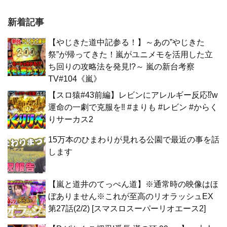
新着記事
【やじきた道中記参る！】～あの”やじきた
祭”が帰ってきた！嵐がユニメモを活用した立
ち回りの攻略法を発見!?～ 嵐の新台考察
TV#104《嵐》
【スロ猿#43前編】レビンにアレルギー反応⁉w
運命の一劇で克服を‼ #まりも #レビン #からく
りサーカス2
15万本のひまわりが見れる公園で最近の事を話
します
【嵐と道井のてっぺん道】※通常時の映像はほ
ぼありません※これが至高のリオラッシュEX
第27話(2/2) [スマスロスーパーリオエース2]