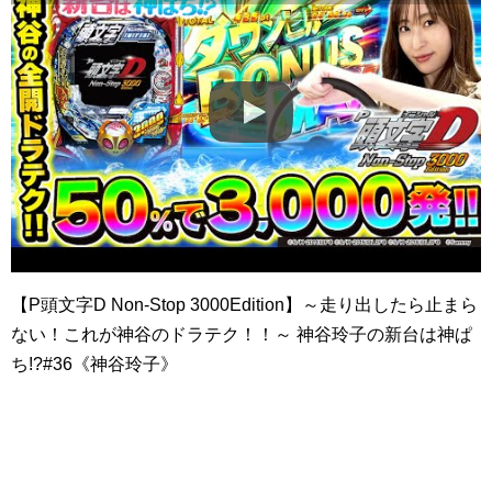
【P頭文字D Non‐Stop 3000Edition】～走り出したら止まら
ない！これが神谷のドラテク！！～ 神谷玲子の新台は神ぱ
ち!?#36《神谷玲子》