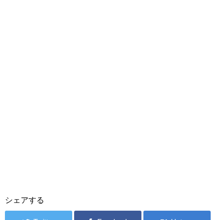
シェアする