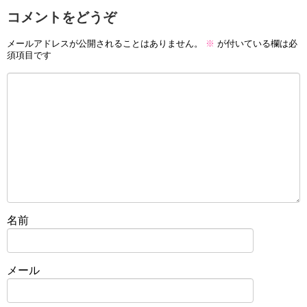
コメントをどうぞ
メールアドレスが公開されることはありません。
※
が付いている欄は必
須項目です
名前
メール