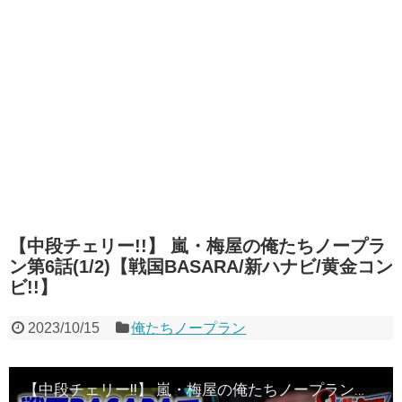
【中段チェリー!!】 嵐・梅屋の俺たちノープラ
ン第6話(1/2)【戦国BASARA/新ハナビ/黄金コン
ビ!!】
2023/10/15
俺たちノープラン
【中段チェリー!!】 嵐・梅屋の俺たちノープラン第6話(1/2)【戦国BASARA/新ハナビ/黄金コンビ!!】