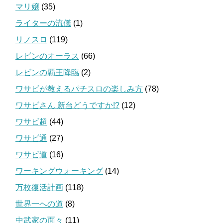
マリ嬢
(35)
ライターの流儀
(1)
リノスロ
(119)
レビンのオーラス
(66)
レビンの覇王降臨
(2)
ワサビが教えるパチスロの楽しみ方
(78)
ワサビさん 新台どうですか!?
(12)
ワサビ超
(44)
ワサビ通
(27)
ワサビ道
(16)
ワーキングウォーキング
(14)
万枚復活計画
(118)
世界一への道
(8)
中武家の面々
(11)