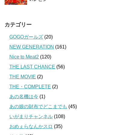
カテゴリー
GOGOガールズ
(20)
NEW GENERATION
(161)
Nice to Meat2
(120)
THE LAST CHANCE
(56)
THE MOVIE
(2)
THE・COMPLETE
(2)
あの名機は今
(1)
あの娘の財布でどこまでも
(45)
いがまりチャンネル
(108)
おめぇらなんかスロ
(35)