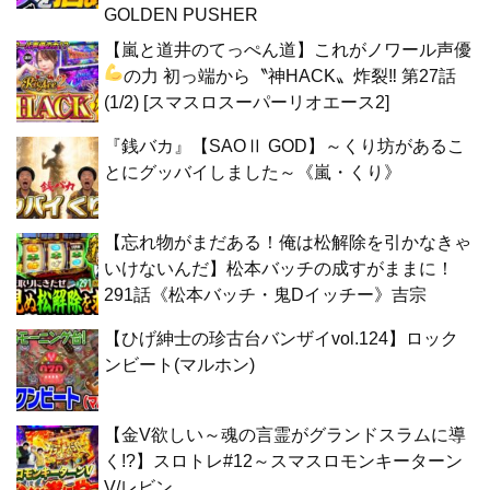
GOLDEN PUSHER
【嵐と道井のてっぺん道】これがノワール声優
の力
初っ端から〝神HACK〟炸裂‼ 第27話
(1/2) [スマスロスーパーリオエース2]
『銭バカ』【SAOⅡ GOD】～くり坊があるこ
とにグッバイしました～《嵐・くり》
【忘れ物がまだある！俺は松解除を引かなきゃ
いけないんだ】松本バッチの成すがままに！
291話《松本バッチ・鬼Dイッチー》吉宗
【ひげ紳士の珍古台バンザイvol.124】ロック
ンビート(マルホン)
【金V欲しい～魂の言霊がグランドスラムに導
く!?】スロトレ#12～スマスロモンキーターン
V/レビン