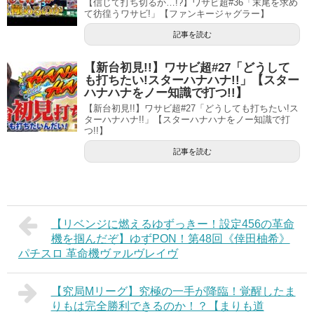
【信じて打ち切るか…!?】ワサビ超#36「末尾を求め
て彷徨うワサビ!」【ファンキージャグラー】
記事を読む
【新台初見!!】ワサビ超#27「どうして
も打ちたい!スターハナハナ!!」【スター
ハナハナをノー知識で打つ!!】
【新台初見!!】ワサビ超#27「どうしても打ちたい!ス
ターハナハナ!!」【スターハナハナをノー知識で打
つ!!】
記事を読む
【リベンジに燃えるゆずっきー！設定456の革命
機を掴んだぞ】ゆずPON！第48回《倖田柚希》
パチスロ 革命機ヴァルヴレイヴ
【究局Mリーグ】究極の一手が降臨！覚醒したま
りもは完全勝利できるのか！？【まりも道