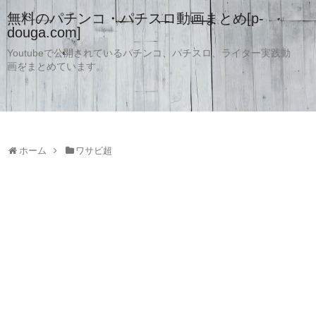
無料のパチンコ・パチスロ動画まとめ[p-
douga.com]
Youtubeで公開されているパチンコ、パチスロ、ライター実践動
画をまとめています。
ホーム
ワサビ超