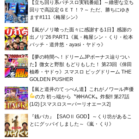
【立ち回り系パチスロ実戦番組】～緻密な立ち
回りで高設定ＧＥＴ！？～ ただ、勝ちにゆき
ます#111《梅屋シン》
【嵐がノリ喰った面々に感謝する1日】感謝の
出ノリ’26 PART1《嵐・梅屋シン・くり・松本
バッチ・道井悠・ayasi・ヤドゥ》
【夢の時間へ！ドリームJPボーナス辿りつい
た】微女と野獣 もどりもした！ 第23回《倖田
柚希・ヤドゥ》スマスロ ビッグドリーム THE
GOLDEN PUSHER
【嵐と道井のてっぺん道】これがノワール声優
の力
初っ端から〝神HACK〟炸裂‼ 第27話
(1/2) [スマスロスーパーリオエース2]
『銭バカ』【SAOⅡ GOD】～くり坊があるこ
とにグッバイしました～《嵐・くり》