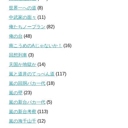
世界一への道
(8)
中武家の面々
(11)
俺たちノープラン
(82)
俺の台
(48)
南こうめのAじゃないか！
(16)
回想列車
(3)
天国か地獄か
(14)
嵐と道井のてっぺん道
(117)
嵐の回胴バカ一代
(18)
嵐の壁
(23)
嵐の新台バカ一代
(5)
嵐の新台考察
(113)
嵐の海千山千
(12)