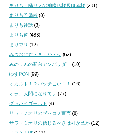
まりも・橘リノの神様仏様視聴者様
(201)
まりも予備校
(8)
まりも神話
(3)
まりも道
(483)
まりマリ
(12)
みさおにお・ま・か・せ
(62)
みのりんの新台アンバサダー
(10)
ゆずPON
(99)
オカルト！？バッチこい！！
(16)
オラ、人間になりてぇ
(77)
グッバイゴールド
(4)
サワ・ミオリのブッコミ宣言
(8)
サワ・ミオリの信じるべきは神か己か
(12)
スロさんぽ
(141)