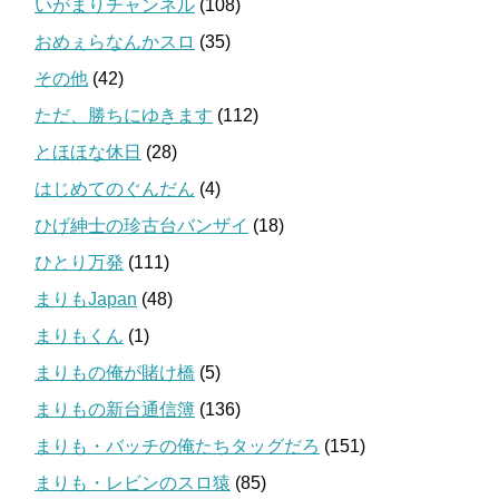
いがまりチャンネル
(108)
おめぇらなんかスロ
(35)
その他
(42)
ただ、勝ちにゆきます
(112)
とほほな休日
(28)
はじめてのぐんだん
(4)
ひげ紳士の珍古台バンザイ
(18)
ひとり万発
(111)
まりもJapan
(48)
まりもくん
(1)
まりもの俺が賭け橋
(5)
まりもの新台通信簿
(136)
まりも・バッチの俺たちタッグだろ
(151)
まりも・レビンのスロ猿
(85)