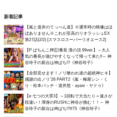
新着記事
【嵐と道井のてっぺん道】※通常時の映像はほ
ぼありません※これが至高のリオラッシュEX
第27話(2/2) [スマスロスーパーリオエース2]
【P ぱちんこ押忍!番長 漢の頂 99ver.】～大人
気の番長が遊びやすくなって帰って来た!!～ 神
谷玲子の新台は神ぱち!?《神谷玲子》
【全部見せます！ノリ喰われ達の超絶神ヒキ】
感謝の出ノリ’26 PART2《嵐・梅屋シン・く
り・松本バッチ・道井悠・ayasi・ヤドゥ》
【e 七つの大罪3】～1回転で大当たり＝速さが
段違い！渾身のRUSHに神谷が挑む！！～ 神
谷玲子の新台は神ぱち!?#75《神谷玲子》