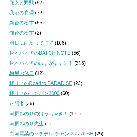
微女と野獣
(82)
我流の真理
(72)
新台の松本
(65)
旬台の松本
(2)
明日に向かって打て
(106)
松本バッチのBATCH NOTE
(56)
松本バッチの成すがままに！
(316)
梅屋の休日
(12)
橘リノのRoad to PARADISE
(23)
橘リノのワンパン2000
(60)
求胴者
(36)
河原みのりのはっちゃき！
(171)
河原みのり先生
(1)
白河雪菜のパチテレ!チャンネルRUSH
(25)