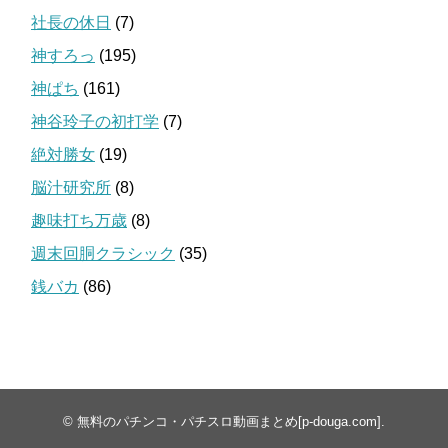
社長の休日
(7)
神すろっ
(195)
神ぱち
(161)
神谷玲子の初打学
(7)
絶対勝女
(19)
脳汁研究所
(8)
趣味打ち万歳
(8)
週末回胴クラシック
(35)
銭バカ
(86)
©
無料のパチンコ・パチスロ動画まとめ[p-douga.com]
.