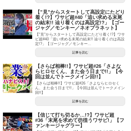
【”見”からスタートして高設定にたどり
着く!?】ワサビ超#40「追い求める末尾
の結末!! 辿り着くのは高設定!?」【ゴー
ジャグ／モンキー／ネオプラネット】
【"見"からスタートして高設定にたどり着く!?】ワサ
ビ超#40「追い求める末尾の結末!! 辿り着くのは高設
定!?」【ゴージャグ／モンキー...
記事を読む
【さらば相棒!!】ワサビ超#26「さよな
らヒロセくん、また会う日まで!!」【今
回は並んでトークメイン回!!】
【さらば相棒!!】ワサビ超#26「さよならヒロセく
ん、また会う日まで!!」【今回は並んでトークメイン
回!!】
記事を読む
【信じて打ち切るか…!?】ワサビ超
#36「末尾を求めて彷徨うワサビ!」【フ
ァンキージャグラー】