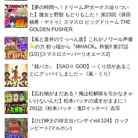
【夢の時間へ！ドリームJPボーナス辿りつい
た】微女と野獣 もどりもした！ 第23回《倖田
柚希・ヤドゥ》スマスロ ビッグドリーム THE
GOLDEN PUSHER
【嵐と道井のてっぺん道】これがノワール声優
の力
初っ端から〝神HACK〟炸裂‼ 第27話
(1/2) [スマスロスーパーリオエース2]
『銭バカ』【SAOⅡ GOD】～くり坊があるこ
とにグッバイしました～《嵐・くり》
【忘れ物がまだある！俺は松解除を引かなきゃ
いけないんだ】松本バッチの成すがままに！
291話《松本バッチ・鬼Dイッチー》吉宗
【ひげ紳士の珍古台バンザイvol.124】ロック
ンビート(マルホン)