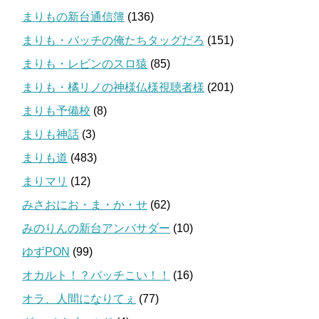
まりもの新台通信簿
(136)
まりも・バッチの俺たちタッグだろ
(151)
まりも・レビンのスロ猿
(85)
まりも・橘リノの神様仏様視聴者様
(201)
まりも予備校
(8)
まりも神話
(3)
まりも道
(483)
まりマリ
(12)
みさおにお・ま・か・せ
(62)
みのりんの新台アンバサダー
(10)
ゆずPON
(99)
オカルト！？バッチこい！！
(16)
オラ、人間になりてぇ
(77)