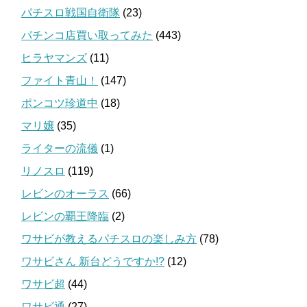
パチスロ戦国自衛隊
(23)
パチンコ店買い取ってみた
(443)
ヒラヤマンズ
(11)
ファイト青山！
(147)
ポンコツ珍道中
(18)
マリ嬢
(35)
ライターの流儀
(1)
リノスロ
(119)
レビンのオーラス
(66)
レビンの覇王降臨
(2)
ワサビが教えるパチスロの楽しみ方
(78)
ワサビさん 新台どうですか!?
(12)
ワサビ超
(44)
ワサビ通
(27)