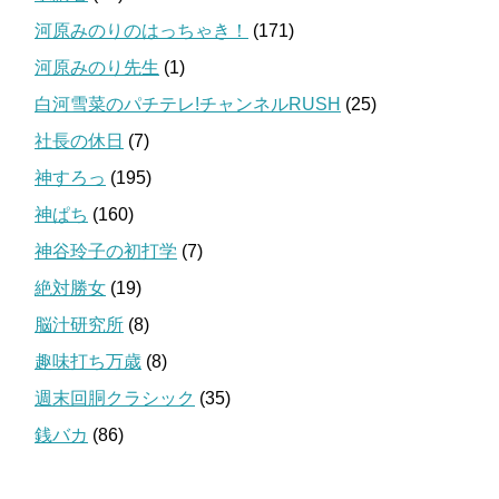
河原みのりのはっちゃき！
(171)
河原みのり先生
(1)
白河雪菜のパチテレ!チャンネルRUSH
(25)
社長の休日
(7)
神すろっ
(195)
神ぱち
(160)
神谷玲子の初打学
(7)
絶対勝女
(19)
脳汁研究所
(8)
趣味打ち万歳
(8)
週末回胴クラシック
(35)
銭バカ
(86)