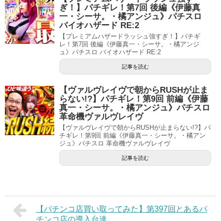
ぎ！】パチギレ！第7回 後編《伊藤真
一・シーサ。・橘アンジュ》パチスロ
バイオハザード RE:2
【プレミアムハザードラッシュ強すぎ！】パチギ
レ！第7回 後編《伊藤真一・シーサ。・橘アンジ
ュ》パチスロ バイオハザード RE:2
記事を読む
【ヴァルヴレイヴで朝からRUSHが止ま
らない!?】パチギレ！第9回 前編《伊藤
真一・シーサ。・橘アンジュ》パチスロ
革命機ヴァルヴレイヴ
【ヴァルヴレイヴで朝からRUSHが止まらない!?】パ
チギレ！第9回 前編《伊藤真一・シーサ。・橘アン
ジュ》パチスロ 革命機ヴァルヴレイヴ
記事を読む
【パチンコ店買い取ってみた】第397回とあるパ
チンコ店の導入台達