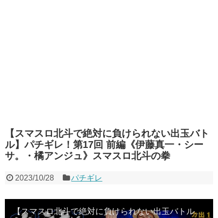
【スマスロ北斗で絶対に負けられない出玉バト
ル】パチギレ！第17回 前編《伊藤真一・シー
サ。・橘アンジュ》スマスロ北斗の拳
2023/10/28
パチギレ
【スマスロ北斗で絶対に負けられない出玉バトル】パチギレ！第17回 前編《伊藤真一・シーサ。・橘アンジュ》スマスロ北斗の拳［パチスロ・スロット］