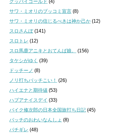
グッバイゴールド
(4)
サワ・ミオリのブッコミ宣言
(8)
サワ・ミオリの信じるべきは神か己か
(12)
スロさんぽ
(141)
スロトレ
(12)
スロ馬鹿アニキとおてんば娘。
(156)
タケシがゆく
(39)
ドッチーノ
(8)
ノリ打ちバッチこい！
(26)
ハイエナと期待値
(53)
ハブアナイスデイ
(33)
バイク修次郎の日本全国旅打ち日記
(45)
バッチのおわいなんしょ
(8)
パチギレ
(48)