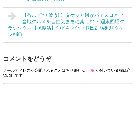
【呑む!打つ!喰う!!】タケシと嵐がパチスロとご
当地グルメを自由気ままに楽しむ ～週末回胴ク
ラシック～【祝復活】沖ドキ バイオRE:2《#射駒タケ
シ#嵐》
コメントをどうぞ
メールアドレスが公開されることはありません。
※
が付いている欄は必
須項目です