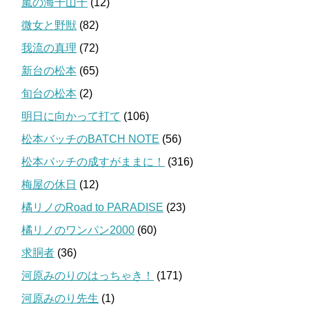
嵐の海千山千
(12)
微女と野獣
(82)
我流の真理
(72)
新台の松本
(65)
旬台の松本
(2)
明日に向かって打て
(106)
松本バッチのBATCH NOTE
(56)
松本バッチの成すがままに！
(316)
梅屋の休日
(12)
橘リノのRoad to PARADISE
(23)
橘リノのワンパン2000
(60)
求胴者
(36)
河原みのりのはっちゃき！
(171)
河原みのり先生
(1)