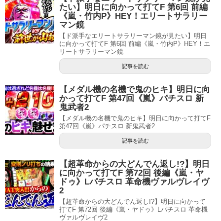
たい】明日に向かって打てF 第6回 前編
《嵐・竹内P》HEY！エリートサラリー
マン鏡
【ド派手なエリートサラリーマン鏡が見たい】明日
に向かって打てF 第6回 前編《嵐・竹内P》HEY！エ
リートサラリーマン鏡
記事を読む
【メダル機の名機で鬼のヒキ】明日に向
かって打てF 第47回《嵐》パチスロ 新
鬼武者2
【メダル機の名機で鬼のヒキ】明日に向かって打てF
第47回《嵐》パチスロ 新鬼武者2
記事を読む
【超革命からの大どんでん返し!?】明日
に向かって打てF 第72回 後編《嵐・ヤ
ドゥ》Lパチスロ 革命機ヴァルヴレイヴ
2
【超革命からの大どんでん返し!?】明日に向かって
打てF 第72回 後編《嵐・ヤドゥ》Lパチスロ 革命機
ヴァルヴレイヴ2