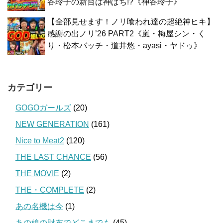
谷玲子の新台は神ぱち!?《神谷玲子》
【全部見せます！ノリ喰われ達の超絶神ヒキ】
感謝の出ノリ’26 PART2《嵐・梅屋シン・く
り・松本バッチ・道井悠・ayasi・ヤドゥ》
カテゴリー
GOGOガールズ
(20)
NEW GENERATION
(161)
Nice to Meat2
(120)
THE LAST CHANCE
(56)
THE MOVIE
(2)
THE・COMPLETE
(2)
あの名機は今
(1)
あの娘の財布でどこまでも
(45)