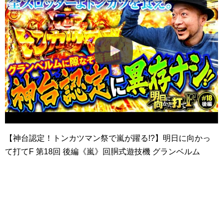
【神台認定！トンカツマン祭で嵐が躍る!?】明日に向かっ
て打てF 第18回 後編《嵐》回胴式遊技機 グランベルム