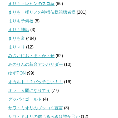
まりも・レビンのスロ猿
(86)
まりも・橘リノの神様仏様視聴者様
(201)
まりも予備校
(8)
まりも神話
(3)
まりも道
(484)
まりマリ
(12)
みさおにお・ま・か・せ
(62)
みのりんの新台アンバサダー
(10)
ゆずPON
(99)
オカルト！？バッチこい！！
(16)
オラ、人間になりてぇ
(77)
グッバイゴールド
(4)
サワ・ミオリのブッコミ宣言
(8)
サワ・ミオリの信じるべきは神か己か
(12)