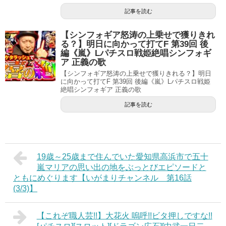
記事を読む
【シンフォギア怒涛の上乗せで獲りきれ
る？】明日に向かって打てF 第39回 後
編《嵐》Lパチスロ戦姫絶唱シンフォギ
ア 正義の歌
【シンフォギア怒涛の上乗せで獲りきれる？】明日
に向かって打てF 第39回 後編《嵐》Lパチスロ戦姫
絶唱シンフォギア 正義の歌
記事を読む
19歳～25歳まで住んでいた愛知県高浜市で五十
嵐マリアの思い出の地をぶっとびエピソードと
ともにめぐります【いがまりチャンネル 第16話
(3/3)】
【これぞ職人芸!!】大花火 嗚呼!!ビタ押しですな!!