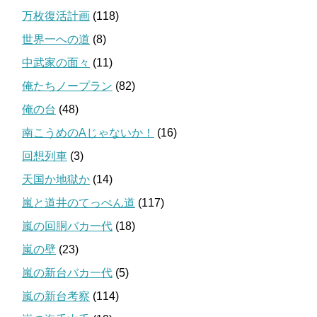
万枚復活計画
(118)
世界一への道
(8)
中武家の面々
(11)
俺たちノープラン
(82)
俺の台
(48)
南こうめのAじゃないか！
(16)
回想列車
(3)
天国か地獄か
(14)
嵐と道井のてっぺん道
(117)
嵐の回胴バカ一代
(18)
嵐の壁
(23)
嵐の新台バカ一代
(5)
嵐の新台考察
(114)