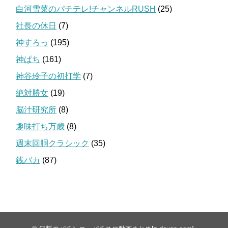
白河雪菜のパチテレ!チャンネルRUSH
(25)
社長の休日
(7)
神すろっ
(195)
神ぱち
(161)
神谷玲子の初打学
(7)
絶対勝女
(19)
脳汁研究所
(8)
趣味打ち万歳
(8)
週末回胴クラシック
(35)
銭バカ
(87)