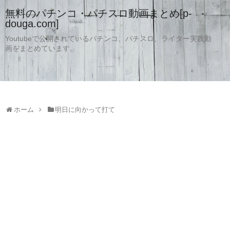
無料のパチンコ・パチスロ動画まとめ[p-
douga.com]
Youtubeで公開されているパチンコ、パチスロ、ライター実践動
画をまとめています。
ホーム
明日に向かって打て