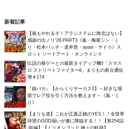
新着記事
【嵐もやれるぞ！アラシステムに敗北はない】
感謝の出ノリ’26 PART3《嵐・梅屋シン・く
り・松本バッチ・道井悠・ayasi・ヤドゥ》ス
ロット ソードアート・オンラインⅡ
伝説の格ゲーとの最新タイアップ機!!「スマス
ロ ストリートファイター6」まりもの新台通信
簿＃174
『銭バカ』【からくりサーカス2】～好きな場
面でレア役を引く方法を教えます～《嵐・く
り》
【まりも道】これが正真正銘のYES！！全世界
待望のGOD揃いが遂に降臨する！！【第254話
-前編】【ミリオンゴッド 神々の軌跡】