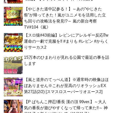
【やじきた道中記参る！】～あの”やじきた
祭”が帰ってきた！嵐がユニメモを活用した立
ち回りの攻略法を発見!?～ 嵐の新台考察
TV#104《嵐》
【スロ猿#43前編】レビンにアレルギー反応⁉w
運命の一劇で克服を‼ #まりも #レビン #からく
りサーカス2
15万本のひまわりが見れる公園で最近の事を話
します
【嵐と道井のてっぺん道】※通常時の映像はほ
ぼありません※これが至高のリオラッシュEX
第27話(2/2) [スマスロスーパーリオエース2]
【P ぱちんこ押忍!番長 漢の頂 99ver.】～大人
気の番長が遊びやすくなって帰って来た!!～ 神