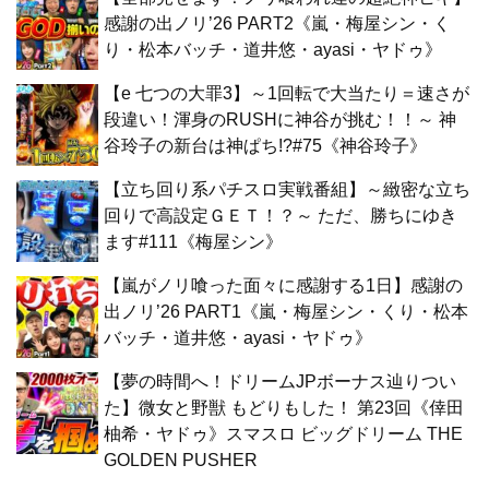
感謝の出ノリ’26 PART2《嵐・梅屋シン・く
り・松本バッチ・道井悠・ayasi・ヤドゥ》
【e 七つの大罪3】～1回転で大当たり＝速さが
段違い！渾身のRUSHに神谷が挑む！！～ 神
谷玲子の新台は神ぱち!?#75《神谷玲子》
【立ち回り系パチスロ実戦番組】～緻密な立ち
回りで高設定ＧＥＴ！？～ ただ、勝ちにゆき
ます#111《梅屋シン》
【嵐がノリ喰った面々に感謝する1日】感謝の
出ノリ’26 PART1《嵐・梅屋シン・くり・松本
バッチ・道井悠・ayasi・ヤドゥ》
【夢の時間へ！ドリームJPボーナス辿りつい
た】微女と野獣 もどりもした！ 第23回《倖田
柚希・ヤドゥ》スマスロ ビッグドリーム THE
GOLDEN PUSHER