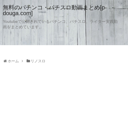
無料のパチンコ・パチスロ動画まとめ[p-
douga.com]
Youtubeで公開されているパチンコ、パチスロ、ライター実践動
画をまとめています。
ホーム
リノスロ