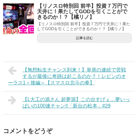
【リノスロ特別回 前半】投資７万円で
天井に！果たしてGODを引くことがで
きるのか！？【橘リノ】
【リノスロ特別回 前半】投資７万円で天井に！果た
してGODを引くことができるのか！？【橘リノ】
記事を読む
【無想転生チャンス到来！】単発の連続で苦戦
するが最後に奇跡は起こるのか？！レビンのオ
ーラス1＜後編＞【スマスロ北斗の拳】
【L大工の源さん 超夢源】この台すげぇ…夢いっ
ぱいの100連チャン!!「新台の松本」#29
コメントをどうぞ