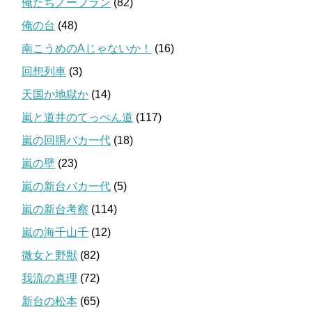
俺たちノープラン
(82)
俺の台
(48)
南こうめのAじゃないか！
(16)
回想列車
(3)
天国か地獄か
(14)
嵐と道井のてっぺん道
(117)
嵐の回胴バカ一代
(18)
嵐の壁
(23)
嵐の新台バカ一代
(5)
嵐の新台考察
(114)
嵐の海千山千
(12)
微女と野獣
(82)
我流の真理
(72)
新台の松本
(65)