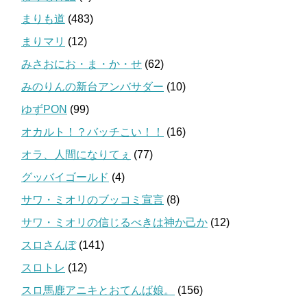
まりも道
(483)
まりマリ
(12)
みさおにお・ま・か・せ
(62)
みのりんの新台アンバサダー
(10)
ゆずPON
(99)
オカルト！？バッチこい！！
(16)
オラ、人間になりてぇ
(77)
グッバイゴールド
(4)
サワ・ミオリのブッコミ宣言
(8)
サワ・ミオリの信じるべきは神か己か
(12)
スロさんぽ
(141)
スロトレ
(12)
スロ馬鹿アニキとおてんば娘。
(156)