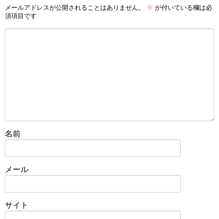
メールアドレスが公開されることはありません。
※
が付いている欄は必
須項目です
名前
メール
サイト