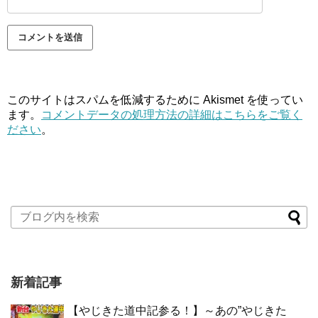
このサイトはスパムを低減するために Akismet を使ってい
ます。
コメントデータの処理方法の詳細はこちらをご覧く
ださい
。
新着記事
【やじきた道中記参る！】～あの”やじきた