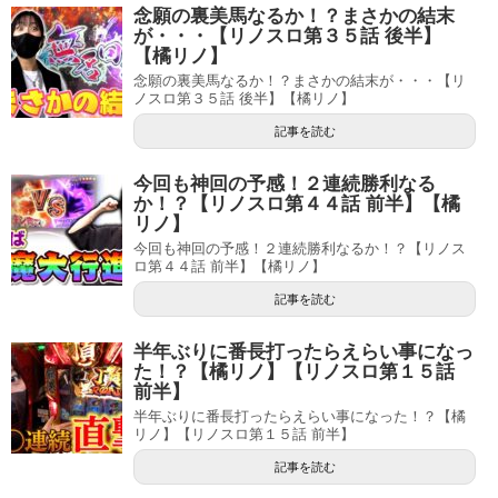
念願の裏美馬なるか！？まさかの結末
が・・・【リノスロ第３５話 後半】
【橘リノ】
念願の裏美馬なるか！？まさかの結末が・・・【リ
ノスロ第３５話 後半】【橘リノ】
記事を読む
今回も神回の予感！２連続勝利なる
か！？【リノスロ第４４話 前半】【橘
リノ】
今回も神回の予感！２連続勝利なるか！？【リノス
ロ第４４話 前半】【橘リノ】
記事を読む
半年ぶりに番長打ったらえらい事になっ
た！？【橘リノ】【リノスロ第１５話
前半】
半年ぶりに番長打ったらえらい事になった！？【橘
リノ】【リノスロ第１５話 前半】
記事を読む