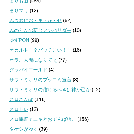
まりも道
(483)
まりマリ
(12)
みさおにお・ま・か・せ
(62)
みのりんの新台アンバサダー
(10)
ゆずPON
(99)
オカルト！？バッチこい！！
(16)
オラ、人間になりてぇ
(77)
グッバイゴールド
(4)
サワ・ミオリのブッコミ宣言
(8)
サワ・ミオリの信じるべきは神か己か
(12)
スロさんぽ
(141)
スロトレ
(12)
スロ馬鹿アニキとおてんば娘。
(156)
タケシがゆく
(39)