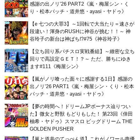
感謝の出ノリ’26 PART2《嵐・梅屋シン・く
り・松本バッチ・道井悠・ayasi・ヤドゥ》
【e 七つの大罪3】～1回転で大当たり＝速さが
段違い！渾身のRUSHに神谷が挑む！！～ 神
谷玲子の新台は神ぱち!?#75《神谷玲子》
【立ち回り系パチスロ実戦番組】～緻密な立ち
回りで高設定ＧＥＴ！？～ ただ、勝ちにゆき
ます#111《梅屋シン》
【嵐がノリ喰った面々に感謝する1日】感謝の
出ノリ’26 PART1《嵐・梅屋シン・くり・松本
バッチ・道井悠・ayasi・ヤドゥ》
【夢の時間へ！ドリームJPボーナス辿りつい
た】微女と野獣 もどりもした！ 第23回《倖田
柚希・ヤドゥ》スマスロ ビッグドリーム THE
GOLDEN PUSHER
【嵐と道井のてっぺん道】これがノワール声優