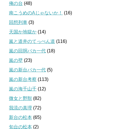
俺の台
(48)
南こうめのAじゃないか！
(16)
回想列車
(3)
天国か地獄か
(14)
嵐と道井のてっぺん道
(116)
嵐の回胴バカ一代
(18)
嵐の壁
(23)
嵐の新台バカ一代
(5)
嵐の新台考察
(113)
嵐の海千山千
(12)
微女と野獣
(82)
我流の真理
(72)
新台の松本
(65)
旬台の松本
(2)