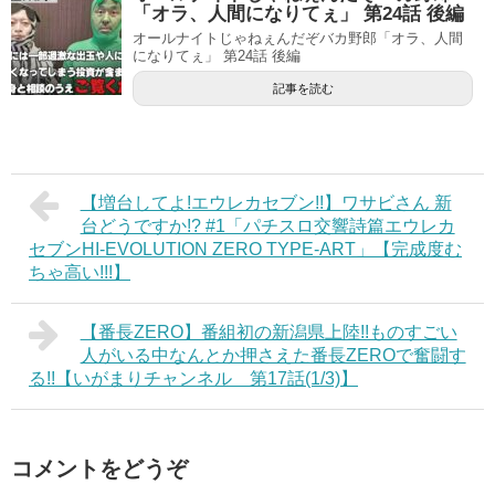
「オラ、人間になりてぇ」 第24話 後編
オールナイトじゃねぇんだぞバカ野郎「オラ、人間
になりてぇ」 第24話 後編
記事を読む
【増台してよ!エウレカセブン!!】ワサビさん 新
台どうですか!? #1「パチスロ交響詩篇エウレカ
セブンHI‐EVOLUTION ZERO TYPE‐ART」【完成度む
ちゃ高い!!!】
【番長ZERO】番組初の新潟県上陸!!ものすごい
人がいる中なんとか押さえた番長ZEROで奮闘す
る!!【いがまりチャンネル 第17話(1/3)】
コメントをどうぞ