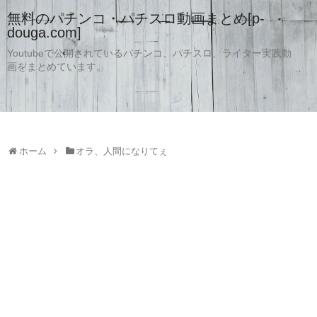
無料のパチンコ・パチスロ動画まとめ[p-
douga.com]
Youtubeで公開されているパチンコ、パチスロ、ライター実践動
画をまとめています。
ホーム
オラ、人間になりてぇ