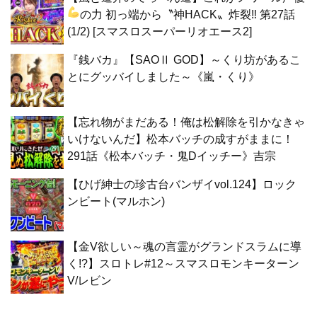
の力
初っ端から〝神HACK〟炸裂‼ 第27話
(1/2) [スマスロスーパーリオエース2]
『銭バカ』【SAOⅡ GOD】～くり坊があるこ
とにグッバイしました～《嵐・くり》
【忘れ物がまだある！俺は松解除を引かなきゃ
いけないんだ】松本バッチの成すがままに！
291話《松本バッチ・鬼Dイッチー》吉宗
【ひげ紳士の珍古台バンザイvol.124】ロック
ンビート(マルホン)
【金V欲しい～魂の言霊がグランドスラムに導
く!?】スロトレ#12～スマスロモンキーターン
V/レビン