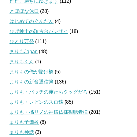
ただ、勝ちにゆきます
(112)
とほほな休日
(28)
はじめてのぐんだん
(4)
ひげ紳士の珍古台バンザイ
(18)
ひとり万発
(111)
まりもJapan
(48)
まりもくん
(1)
まりもの俺が賭け橋
(5)
まりもの新台通信簿
(136)
まりも・バッチの俺たちタッグだろ
(151)
まりも・レビンのスロ猿
(85)
まりも・橘リノの神様仏様視聴者様
(201)
まりも予備校
(8)
まりも神話
(3)