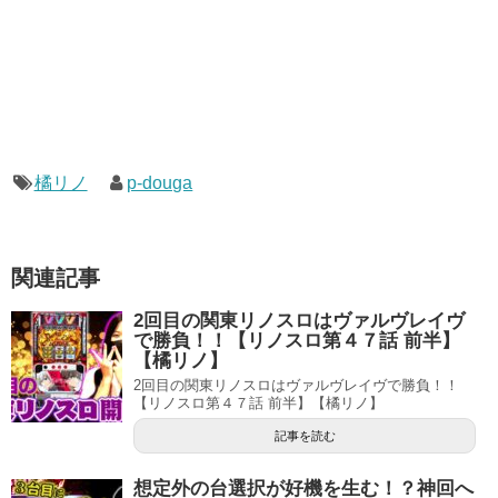
橘リノ
p-douga
関連記事
2回目の関東リノスロはヴァルヴレイヴ
で勝負！！【リノスロ第４７話 前半】
【橘リノ】
2回目の関東リノスロはヴァルヴレイヴで勝負！！
【リノスロ第４７話 前半】【橘リノ】
記事を読む
想定外の台選択が好機を生む！？神回へ