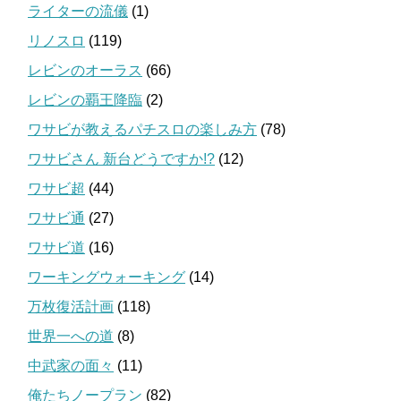
ライターの流儀
(1)
リノスロ
(119)
レビンのオーラス
(66)
レビンの覇王降臨
(2)
ワサビが教えるパチスロの楽しみ方
(78)
ワサビさん 新台どうですか!?
(12)
ワサビ超
(44)
ワサビ通
(27)
ワサビ道
(16)
ワーキングウォーキング
(14)
万枚復活計画
(118)
世界一への道
(8)
中武家の面々
(11)
俺たちノープラン
(82)