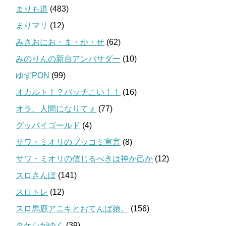
まりも道
(483)
まりマリ
(12)
みさおにお・ま・か・せ
(62)
みのりんの新台アンバサダー
(10)
ゆずPON
(99)
オカルト！？バッチこい！！
(16)
オラ、人間になりてぇ
(77)
グッバイゴールド
(4)
サワ・ミオリのブッコミ宣言
(8)
サワ・ミオリの信じるべきは神か己か
(12)
スロさんぽ
(141)
スロトレ
(12)
スロ馬鹿アニキとおてんば娘。
(156)
タケシがゆく
(39)