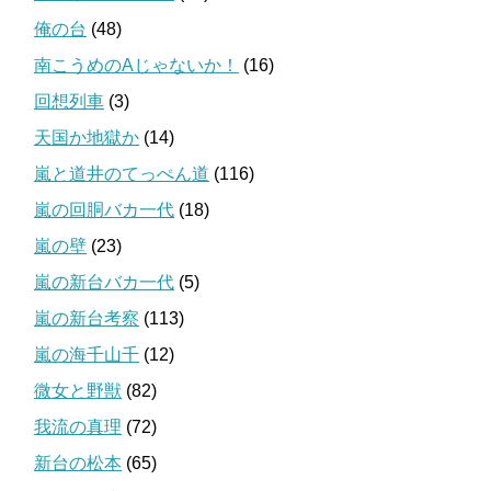
俺の台
(48)
南こうめのAじゃないか！
(16)
回想列車
(3)
天国か地獄か
(14)
嵐と道井のてっぺん道
(116)
嵐の回胴バカ一代
(18)
嵐の壁
(23)
嵐の新台バカ一代
(5)
嵐の新台考察
(113)
嵐の海千山千
(12)
微女と野獣
(82)
我流の真理
(72)
新台の松本
(65)