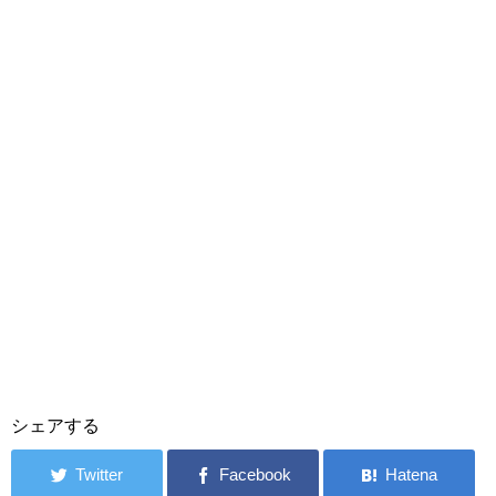
シェアする