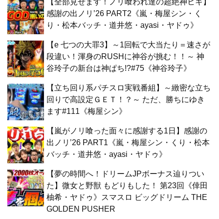
【全部見せます！ノリ喰われ達の超絶神ヒキ】
感謝の出ノリ’26 PART2《嵐・梅屋シン・く
り・松本バッチ・道井悠・ayasi・ヤドゥ》
【e 七つの大罪3】～1回転で大当たり＝速さが
段違い！渾身のRUSHに神谷が挑む！！～ 神
谷玲子の新台は神ぱち!?#75《神谷玲子》
【立ち回り系パチスロ実戦番組】～緻密な立ち
回りで高設定ＧＥＴ！？～ ただ、勝ちにゆき
ます#111《梅屋シン》
【嵐がノリ喰った面々に感謝する1日】感謝の
出ノリ’26 PART1《嵐・梅屋シン・くり・松本
バッチ・道井悠・ayasi・ヤドゥ》
【夢の時間へ！ドリームJPボーナス辿りつい
た】微女と野獣 もどりもした！ 第23回《倖田
柚希・ヤドゥ》スマスロ ビッグドリーム THE
GOLDEN PUSHER