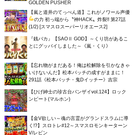
GOLDEN PUSHER
【嵐と道井のてっぺん道】これがノワール声優
の力
初っ端から〝神HACK〟炸裂‼ 第27話
(1/2) [スマスロスーパーリオエース2]
『銭バカ』【SAOⅡ GOD】～くり坊があるこ
とにグッバイしました～《嵐・くり》
【忘れ物がまだある！俺は松解除を引かなきゃ
いけないんだ】松本バッチの成すがままに！
291話《松本バッチ・鬼Dイッチー》吉宗
【ひげ紳士の珍古台バンザイvol.124】ロック
ンビート(マルホン)
【金V欲しい～魂の言霊がグランドスラムに導
く!?】スロトレ#12～スマスロモンキーターン
V/レビン