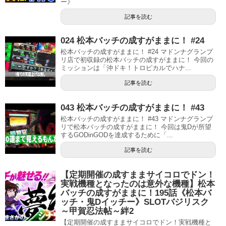
ー》
記事を読む
024 松本バッチの成すがままに！ #24
松本バッチの成すがままに！ #24 マドンナグランプ
リ店で初収録の松本バッチの成すがままに！ 今回の
ミッションは「沖ドキ！トロピカルでハナ...
記事を読む
043 松本バッチの成すがままに！ #43
松本バッチの成すがままに！ #43 マドンナグランプ
リで松本バッチの成すがままに！ 今回は鬼Dが所望
するGODinGODを達成するために「...
記事を読む
【定期開催の成すままサイコロでドン！
実戦機種となったのは意外な機種】松本
バッチの成すがままに！195話《松本バ
ッチ・鬼Dイッチー》SLOTバジリスク
～甲賀忍法帖～絆2
【定期開催の成すままサイコロでドン！実戦機種と