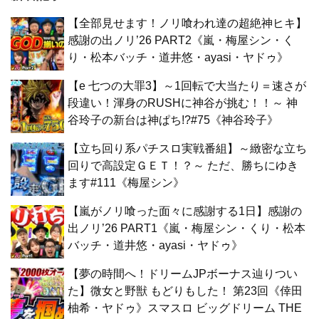
【全部見せます！ノリ喰われ達の超絶神ヒキ】
感謝の出ノリ’26 PART2《嵐・梅屋シン・く
り・松本バッチ・道井悠・ayasi・ヤドゥ》
【e 七つの大罪3】～1回転で大当たり＝速さが
段違い！渾身のRUSHに神谷が挑む！！～ 神
谷玲子の新台は神ぱち!?#75《神谷玲子》
【立ち回り系パチスロ実戦番組】～緻密な立ち
回りで高設定ＧＥＴ！？～ ただ、勝ちにゆき
ます#111《梅屋シン》
【嵐がノリ喰った面々に感謝する1日】感謝の
出ノリ’26 PART1《嵐・梅屋シン・くり・松本
バッチ・道井悠・ayasi・ヤドゥ》
【夢の時間へ！ドリームJPボーナス辿りつい
た】微女と野獣 もどりもした！ 第23回《倖田
柚希・ヤドゥ》スマスロ ビッグドリーム THE