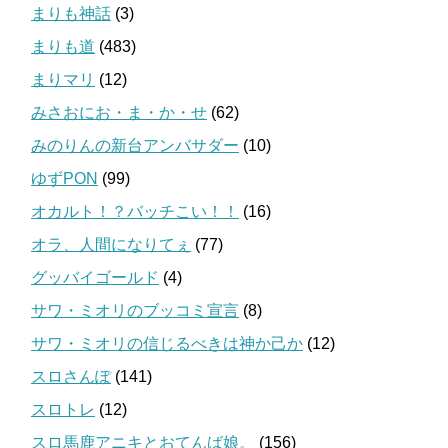
まりも神話
(3)
まりも道
(483)
まりマリ
(12)
みさおにお・ま・か・せ
(62)
みのりんの新台アンバサダー
(10)
ゆずPON
(99)
オカルト！？バッチこい！！
(16)
オラ、人間になりてぇ
(77)
グッバイゴールド
(4)
サワ・ミオリのブッコミ宣言
(8)
サワ・ミオリの信じるべきは神か己か
(12)
スロさんぽ
(141)
スロトレ
(12)
スロ馬鹿アニキとおてんば娘。
(156)