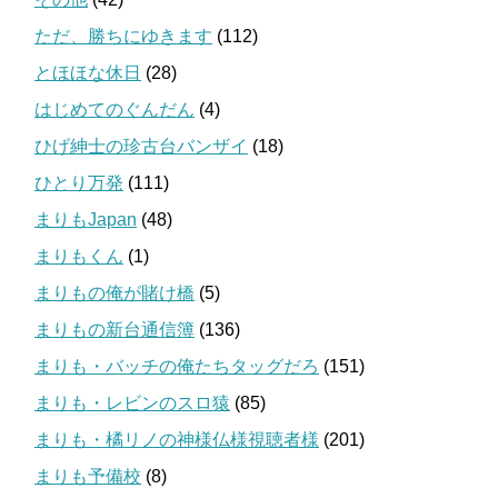
ただ、勝ちにゆきます
(112)
とほほな休日
(28)
はじめてのぐんだん
(4)
ひげ紳士の珍古台バンザイ
(18)
ひとり万発
(111)
まりもJapan
(48)
まりもくん
(1)
まりもの俺が賭け橋
(5)
まりもの新台通信簿
(136)
まりも・バッチの俺たちタッグだろ
(151)
まりも・レビンのスロ猿
(85)
まりも・橘リノの神様仏様視聴者様
(201)
まりも予備校
(8)