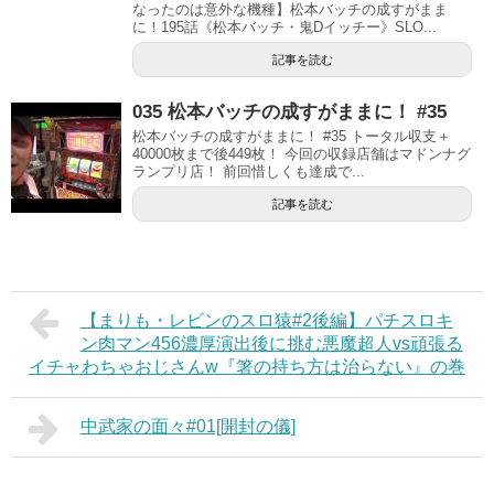
なったのは意外な機種】松本バッチの成すがまま
に！195話《松本バッチ・鬼Dイッチー》SLO...
記事を読む
035 松本バッチの成すがままに！ #35
松本バッチの成すがままに！ #35 トータル収支＋
40000枚まで後449枚！ 今回の収録店舗はマドンナグ
ランプリ店！ 前回惜しくも達成で...
記事を読む
【まりも・レビンのスロ猿#2後編】パチスロキ
ン肉マン456濃厚演出後に挑む悪魔超人vs頑張る
イチャわちゃおじさんw『箸の持ち方は治らない』の巻
中武家の面々#01[開封の儀]