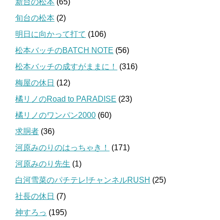
新台の松本
(65)
旬台の松本
(2)
明日に向かって打て
(106)
松本バッチのBATCH NOTE
(56)
松本バッチの成すがままに！
(316)
梅屋の休日
(12)
橘リノのRoad to PARADISE
(23)
橘リノのワンパン2000
(60)
求胴者
(36)
河原みのりのはっちゃき！
(171)
河原みのり先生
(1)
白河雪菜のパチテレ!チャンネルRUSH
(25)
社長の休日
(7)
神すろっ
(195)