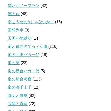
俺たちノープラン
(82)
俺の台
(48)
南こうめのAじゃないか！
(16)
回想列車
(3)
天国か地獄か
(14)
嵐と道井のてっぺん道
(116)
嵐の回胴バカ一代
(18)
嵐の壁
(23)
嵐の新台バカ一代
(5)
嵐の新台考察
(113)
嵐の海千山千
(12)
微女と野獣
(82)
我流の真理
(72)