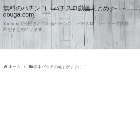
無料のパチンコ・パチスロ動画まとめ[p-
douga.com]
Youtubeで公開されているパチンコ、パチスロ、ライター実践動
画をまとめています。
ホーム
松本バッチの成すがままに！