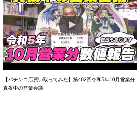
【パチンコ店買い取ってみた】第402回令和5年10月営業分
真夜中の営業会議