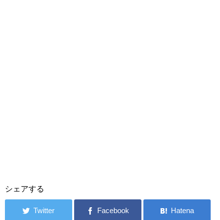
シェアする