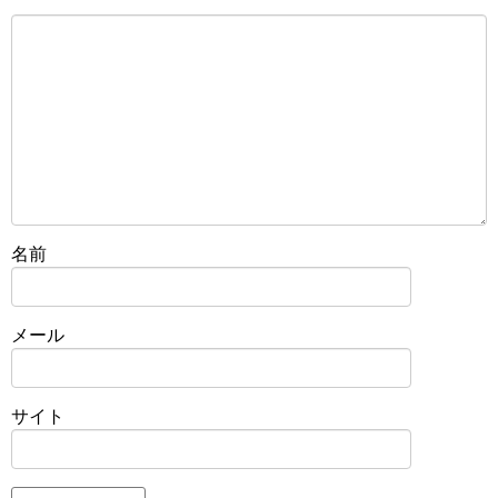
名前
メール
サイト