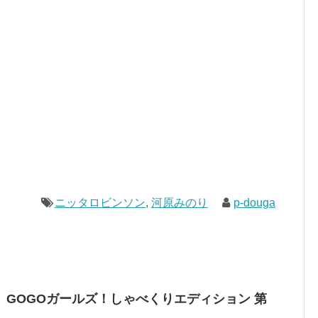
ニッタロビンソン
,
河原みのり
p-douga
GOGOガールズ！しゃべくりエディション 第