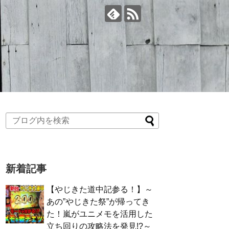
新着記事
【やじきた道中記参る！】～
あの”やじきた祭”が帰ってき
た！嵐がユニメモを活用した
立ち回りの攻略法を発見!?～