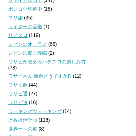
ファイト青山！
(147)
ポンコツ珍道中
(18)
マリ嬢
(35)
ライターの流儀
(1)
リノスロ
(119)
レビンのオーラス
(66)
レビンの覇王降臨
(2)
ワサビが教えるパチスロの楽しみ方
(78)
ワサビさん 新台どうですか!?
(12)
ワサビ超
(44)
ワサビ通
(27)
ワサビ道
(16)
ワーキングウォーキング
(14)
万枚復活計画
(118)
世界一への道
(8)