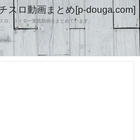
ロ動画まとめ[p-douga.com]
パチスロ、ライター実践動画をまとめています。