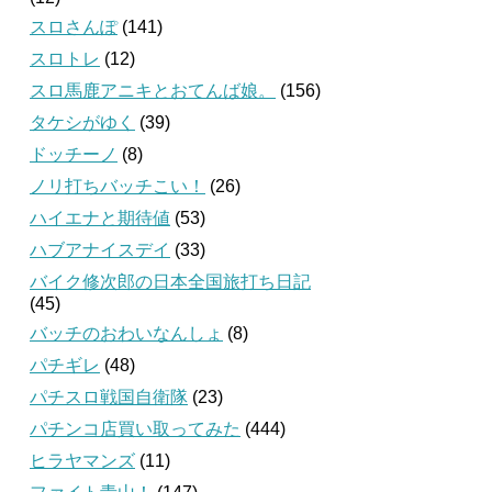
スロさんぽ
(141)
スロトレ
(12)
スロ馬鹿アニキとおてんば娘。
(156)
タケシがゆく
(39)
ドッチーノ
(8)
ノリ打ちバッチこい！
(26)
ハイエナと期待値
(53)
ハブアナイスデイ
(33)
バイク修次郎の日本全国旅打ち日記
(45)
バッチのおわいなんしょ
(8)
パチギレ
(48)
パチスロ戦国自衛隊
(23)
パチンコ店買い取ってみた
(444)
ヒラヤマンズ
(11)