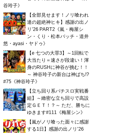
谷玲子》
【全部見せます！ノリ喰われ
達の超絶神ヒキ】感謝の出ノ
リ’26 PART2《嵐・梅屋シ
ン・くり・松本バッチ・道井
悠・ayasi・ヤドゥ》
【e 七つの大罪3】～1回転で
大当たり＝速さが段違い！渾
身のRUSHに神谷が挑む！！
～ 神谷玲子の新台は神ぱち!?
#75《神谷玲子》
【立ち回り系パチスロ実戦番
組】～緻密な立ち回りで高設
定ＧＥＴ！？～ ただ、勝ちに
ゆきます#111《梅屋シン》
【嵐がノリ喰った面々に感謝
する1日】感謝の出ノリ’26