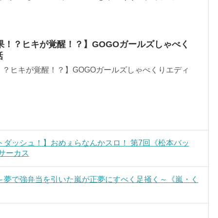
果！？ヒキが覚醒！？】GOGOガールズしゃべく
話
！？ヒキが覚醒！？】GOGOガールズしゃべくりエディ
ダッシュ！】おめぇらなんかスロ！ 第7回《松本バッ
りサーカス
～夢で強弁当を引いた嵐が正夢にすべく足掻く～《嵐・く