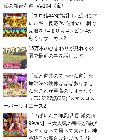
嵐の新台考察TV#104《嵐》
【スロ猿#43前編】レビンにア
レルギー反応⁉w 運命の一劇で
克服を‼ #まりも #レビン #か
らくりサーカス2
15万本のひまわりが見れる公
園で最近の事を話します
【嵐と道井のてっぺん道】※
通常時の映像はほぼありませ
ん※これが至高のリオラッシ
ュEX 第27話(2/2) [スマスロス
ーパーリオエース2]
【P ぱちんこ押忍!番長 漢の頂
99ver.】～大人気の番長が遊び
やすくなって帰って来た!!～ 神
谷玲子の新台は神ぱち!?《神