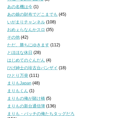
あの名機は今
(1)
あの娘の財布でどこまでも
(45)
いがまりチャンネル
(108)
おめぇらなんかスロ
(35)
その他
(42)
ただ、勝ちにゆきます
(112)
とほほな休日
(28)
はじめてのぐんだん
(4)
ひげ紳士の珍古台バンザイ
(18)
ひとり万発
(111)
まりもJapan
(48)
まりもくん
(1)
まりもの俺が賭け橋
(5)
まりもの新台通信簿
(136)
まりも・バッチの俺たちタッグだろ