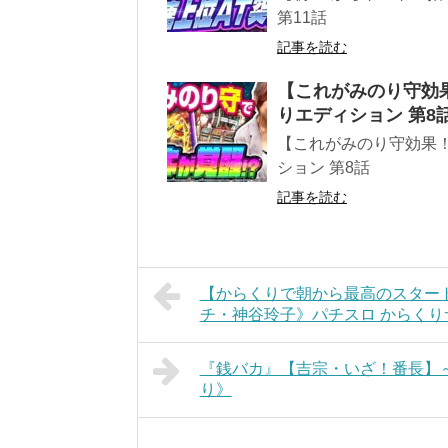
第11話
記事を読む
【これがみのり守効
りエディション 第8
【これがみのり守効果
ション 第8話
記事を読む
【からくりで朝から最高のスタート
チ・神谷玲子》パチスロ からく
『銭バカ』【吉宗・いざ！番長】
り》