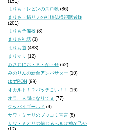
(151)
まりも・レビンのスロ猿
(86)
まりも・橘リノの神様仏様視聴者様
(201)
まりも予備校
(8)
まりも神話
(3)
まりも道
(483)
まりマリ
(12)
みさおにお・ま・か・せ
(62)
みのりんの新台アンバサダー
(10)
ゆずPON
(99)
オカルト！？バッチこい！！
(16)
オラ、人間になりてぇ
(77)
グッバイゴールド
(4)
サワ・ミオリのブッコミ宣言
(8)
サワ・ミオリの信じるべきは神か己か
(12)