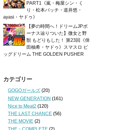
PART1《嵐・梅屋シン・く
り・松本バッチ・道井悠・
ayasi・ヤドゥ》
【夢の時間へ！ドリームJPボ
ーナス辿りついた】微女と野
獣 もどりもした！ 第23回《倖
田柚希・ヤドゥ》スマスロ ビ
ッグドリーム THE GOLDEN PUSHER
カテゴリー
GOGOガールズ
(20)
NEW GENERATION
(161)
Nice to Meat2
(120)
THE LAST CHANCE
(56)
THE MOVIE
(2)
THE・COMPLETE
(2)