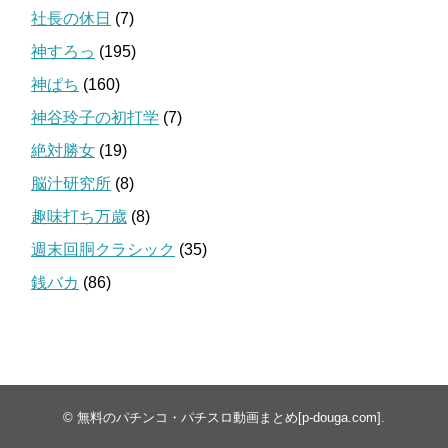
社長の休日
(7)
神すろっ
(195)
神ぱち
(160)
神谷玲子の初打学
(7)
絶対勝女
(19)
脳汁研究所
(8)
趣味打ち万歳
(8)
週末回胴クラシック
(35)
銭バカ
(86)
©
無料のパチンコ・パチスロ動画まとめ[p-douga.com]
.