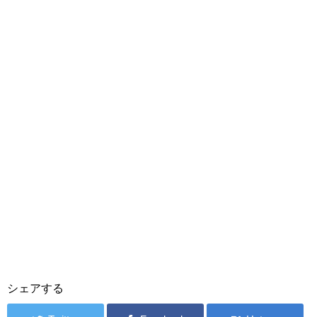
シェアする