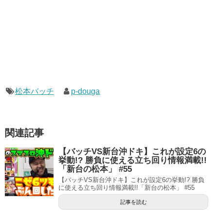
松本バッチ
p-douga
関連記事
【バッチVS新台沖ドキ】これが設定6の
挙動!? 勝負に使える立ち回り情報満載!!
「新台の松本」 #55
【バッチVS新台沖ドキ】これが設定6の挙動!? 勝負
に使える立ち回り情報満載!!「新台の松本」 #55
記事を読む