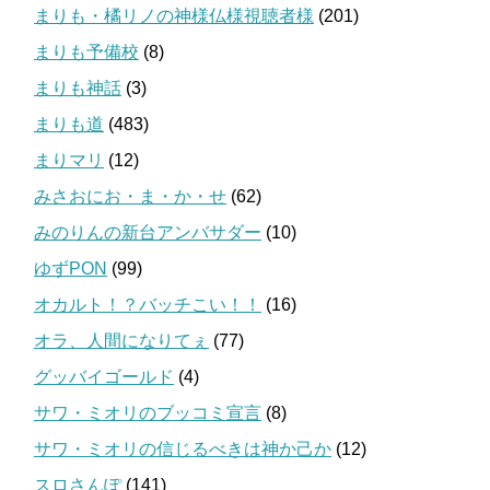
まりも・橘リノの神様仏様視聴者様
(201)
まりも予備校
(8)
まりも神話
(3)
まりも道
(483)
まりマリ
(12)
みさおにお・ま・か・せ
(62)
みのりんの新台アンバサダー
(10)
ゆずPON
(99)
オカルト！？バッチこい！！
(16)
オラ、人間になりてぇ
(77)
グッバイゴールド
(4)
サワ・ミオリのブッコミ宣言
(8)
サワ・ミオリの信じるべきは神か己か
(12)
スロさんぽ
(141)