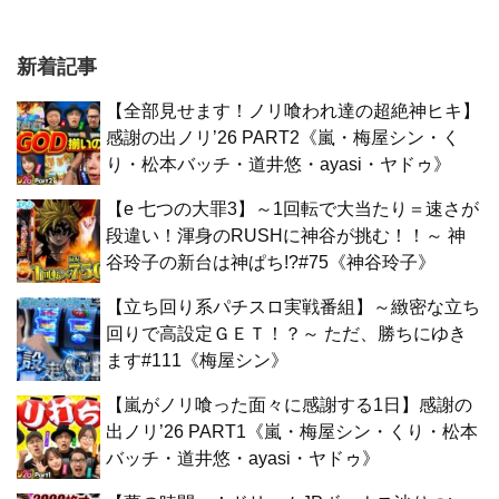
新着記事
【全部見せます！ノリ喰われ達の超絶神ヒキ】
感謝の出ノリ’26 PART2《嵐・梅屋シン・く
り・松本バッチ・道井悠・ayasi・ヤドゥ》
【e 七つの大罪3】～1回転で大当たり＝速さが
段違い！渾身のRUSHに神谷が挑む！！～ 神
谷玲子の新台は神ぱち!?#75《神谷玲子》
【立ち回り系パチスロ実戦番組】～緻密な立ち
回りで高設定ＧＥＴ！？～ ただ、勝ちにゆき
ます#111《梅屋シン》
【嵐がノリ喰った面々に感謝する1日】感謝の
出ノリ’26 PART1《嵐・梅屋シン・くり・松本
バッチ・道井悠・ayasi・ヤドゥ》