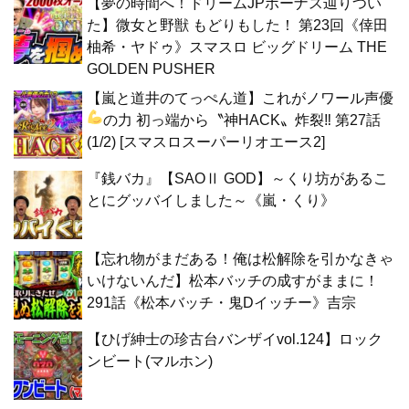
【夢の時間へ！ドリームJPボーナス辿りつい
た】微女と野獣 もどりもした！ 第23回《倖田
柚希・ヤドゥ》スマスロ ビッグドリーム THE
GOLDEN PUSHER
【嵐と道井のてっぺん道】これがノワール声優
の力
初っ端から〝神HACK〟炸裂‼ 第27話
(1/2) [スマスロスーパーリオエース2]
『銭バカ』【SAOⅡ GOD】～くり坊があるこ
とにグッバイしました～《嵐・くり》
【忘れ物がまだある！俺は松解除を引かなきゃ
いけないんだ】松本バッチの成すがままに！
291話《松本バッチ・鬼Dイッチー》吉宗
【ひげ紳士の珍古台バンザイvol.124】ロック
ンビート(マルホン)