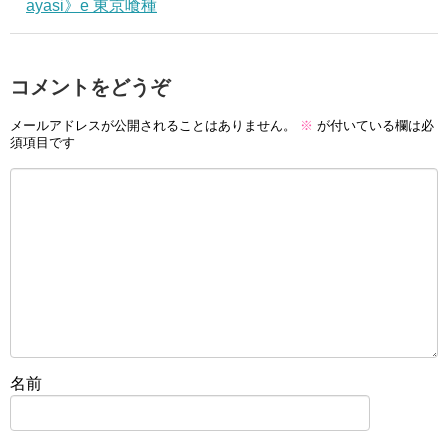
ayasi》e 東京喰種
コメントをどうぞ
メールアドレスが公開されることはありません。
※
が付いている欄は必
須項目です
名前