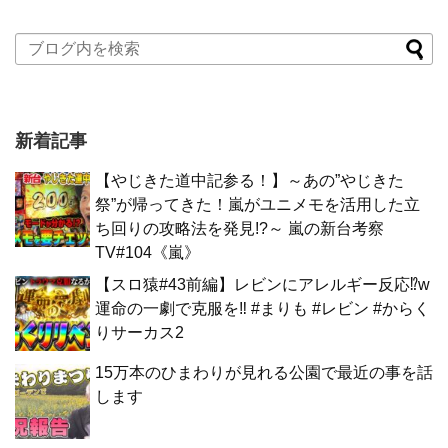
新着記事
【やじきた道中記参る！】～あの”やじきた
祭”が帰ってきた！嵐がユニメモを活用した立
ち回りの攻略法を発見!?～ 嵐の新台考察
TV#104《嵐》
【スロ猿#43前編】レビンにアレルギー反応⁉w
運命の一劇で克服を‼ #まりも #レビン #からく
りサーカス2
15万本のひまわりが見れる公園で最近の事を話
します