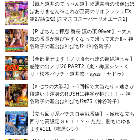
【嵐と道井のてっぺん道】※通常時の映像はほ
ぼありません※これが至高のリオラッシュEX
第27話(2/2) [スマスロスーパーリオエース2]
【P ぱちんこ押忍!番長 漢の頂 99ver.】～大人
気の番長が遊びやすくなって帰って来た!!～ 神
谷玲子の新台は神ぱち!?《神谷玲子》
【全部見せます！ノリ喰われ達の超絶神ヒキ】
感謝の出ノリ’26 PART2《嵐・梅屋シン・く
り・松本バッチ・道井悠・ayasi・ヤドゥ》
【e 七つの大罪3】～1回転で大当たり＝速さが
段違い！渾身のRUSHに神谷が挑む！！～ 神
谷玲子の新台は神ぱち!?#75《神谷玲子》
【立ち回り系パチスロ実戦番組】～緻密な立ち
回りで高設定ＧＥＴ！？～ ただ、勝ちにゆき
ます#111《梅屋シン》