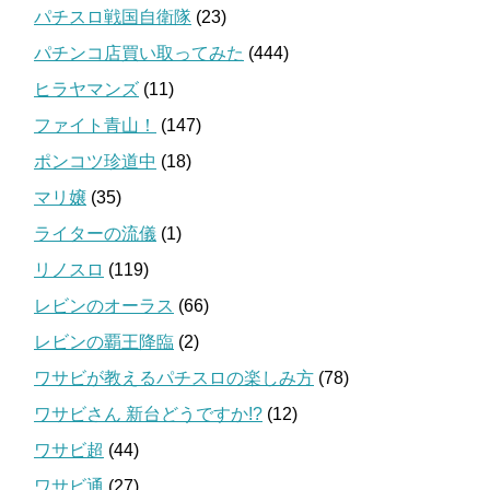
パチスロ戦国自衛隊
(23)
パチンコ店買い取ってみた
(444)
ヒラヤマンズ
(11)
ファイト青山！
(147)
ポンコツ珍道中
(18)
マリ嬢
(35)
ライターの流儀
(1)
リノスロ
(119)
レビンのオーラス
(66)
レビンの覇王降臨
(2)
ワサビが教えるパチスロの楽しみ方
(78)
ワサビさん 新台どうですか!?
(12)
ワサビ超
(44)
ワサビ通
(27)