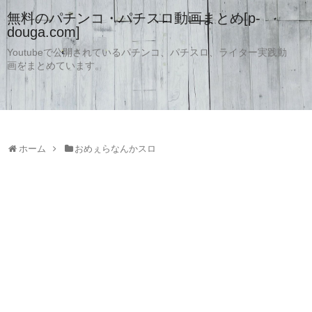
無料のパチンコ・パチスロ動画まとめ[p-
douga.com]
Youtubeで公開されているパチンコ、パチスロ、ライター実践動
画をまとめています。
ホーム
おめぇらなんかスロ