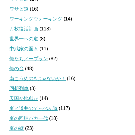
ワサビ道
(16)
ワーキングウォーキング
(14)
万枚復活計画
(118)
世界一への道
(8)
中武家の面々
(11)
俺たちノープラン
(82)
俺の台
(48)
南こうめのAじゃないか！
(16)
回想列車
(3)
天国か地獄か
(14)
嵐と道井のてっぺん道
(117)
嵐の回胴バカ一代
(18)
嵐の壁
(23)