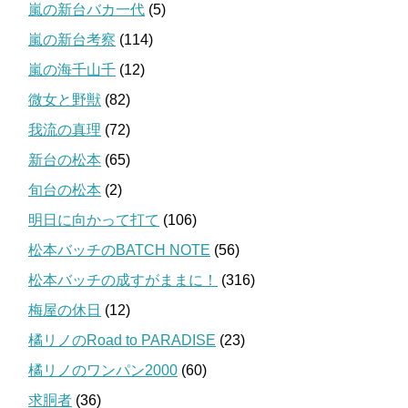
嵐の新台バカ一代
(5)
嵐の新台考察
(114)
嵐の海千山千
(12)
微女と野獣
(82)
我流の真理
(72)
新台の松本
(65)
旬台の松本
(2)
明日に向かって打て
(106)
松本バッチのBATCH NOTE
(56)
松本バッチの成すがままに！
(316)
梅屋の休日
(12)
橘リノのRoad to PARADISE
(23)
橘リノのワンパン2000
(60)
求胴者
(36)