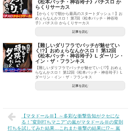
《松本バッチ・神谷玲子》パチスロ か
らくりサーカス
【からくりで朝から最高のスタートダッシュ！】お
めぇらなんかスロ！ 第7回《松本バッチ・神谷玲
子》パチスロ からくりサーカス
記事を読む
【難しいダリフラでバッチが魅せてい
く!?】おめぇらなんかスロ！ 第12回
《松本バッチ・神谷玲子》L ダーリン・
イン・ザ・フランキス
【難しいダリフラでバッチが魅せていく!?】おめぇ
らなんかスロ！ 第12回《松本バッチ・神谷玲子》L
ダーリン・イン・ザ・フランキス
記事を読む
【マタドールⅢ】～多彩な衝撃告知がクセにな
る！"変則打ちマニア"の嵐がマタドールⅢの変則
打ちを試してみた結果…これまた衝撃の結果に!?～ 嵐