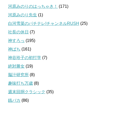
河原みのりのはっちゃき！
(171)
河原みのり先生
(1)
白河雪菜のパチテレ!チャンネルRUSH
(25)
社長の休日
(7)
神すろっ
(195)
神ぱち
(161)
神谷玲子の初打学
(7)
絶対勝女
(19)
脳汁研究所
(8)
趣味打ち万歳
(8)
週末回胴クラシック
(35)
銭バカ
(86)