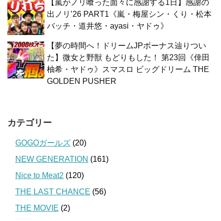
【嵐がノリ喰った面々に感謝する1日】感謝の
出ノリ’26 PART1《嵐・梅屋シン・くり・松本
バッチ・道井悠・ayasi・ヤドゥ》
【夢の時間へ！ドリームJPボーナス辿りつい
た】微女と野獣 もどりもした！ 第23回《倖田
柚希・ヤドゥ》スマスロ ビッグドリーム THE
GOLDEN PUSHER
カテゴリー
GOGOガールズ
(20)
NEW GENERATION
(161)
Nice to Meat2
(120)
THE LAST CHANCE
(56)
THE MOVIE
(2)