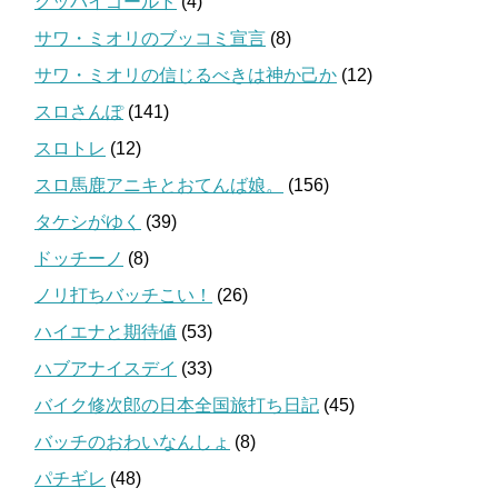
グッバイゴールド
(4)
サワ・ミオリのブッコミ宣言
(8)
サワ・ミオリの信じるべきは神か己か
(12)
スロさんぽ
(141)
スロトレ
(12)
スロ馬鹿アニキとおてんば娘。
(156)
タケシがゆく
(39)
ドッチーノ
(8)
ノリ打ちバッチこい！
(26)
ハイエナと期待値
(53)
ハブアナイスデイ
(33)
バイク修次郎の日本全国旅打ち日記
(45)
バッチのおわいなんしょ
(8)
パチギレ
(48)