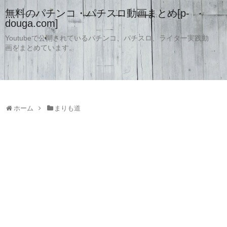
無料のパチンコ・パチスロ動画まとめ[p-
douga.com]
Youtubeで公開されているパチンコ、パチスロ、ライター実践動
画をまとめています。
ホーム
まりも道