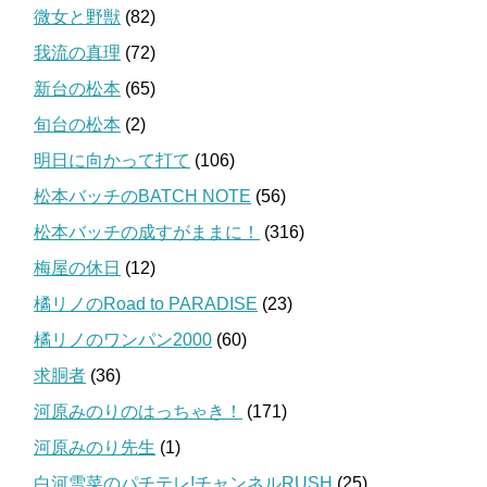
微女と野獣
(82)
我流の真理
(72)
新台の松本
(65)
旬台の松本
(2)
明日に向かって打て
(106)
松本バッチのBATCH NOTE
(56)
松本バッチの成すがままに！
(316)
梅屋の休日
(12)
橘リノのRoad to PARADISE
(23)
橘リノのワンパン2000
(60)
求胴者
(36)
河原みのりのはっちゃき！
(171)
河原みのり先生
(1)
白河雪菜のパチテレ!チャンネルRUSH
(25)