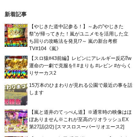
新着記事
【やじきた道中記参る！】～あの”やじきた
祭”が帰ってきた！嵐がユニメモを活用した立
ち回りの攻略法を発見!?～ 嵐の新台考察
TV#104《嵐》
【スロ猿#43前編】レビンにアレルギー反応⁉w
運命の一劇で克服を‼ #まりも #レビン #からく
りサーカス2
15万本のひまわりが見れる公園で最近の事を話
します
【嵐と道井のてっぺん道】※通常時の映像はほ
ぼありません※これが至高のリオラッシュEX
第27話(2/2) [スマスロスーパーリオエース2]