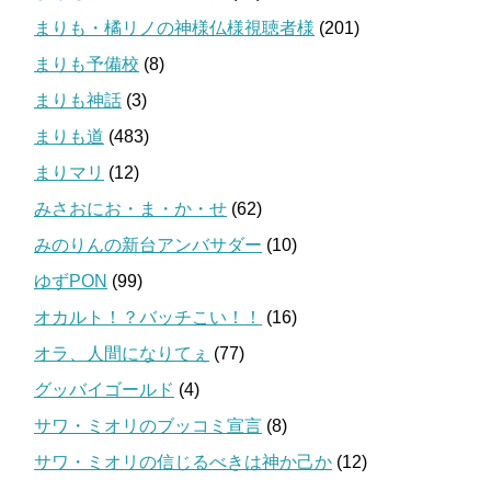
まりも・橘リノの神様仏様視聴者様
(201)
まりも予備校
(8)
まりも神話
(3)
まりも道
(483)
まりマリ
(12)
みさおにお・ま・か・せ
(62)
みのりんの新台アンバサダー
(10)
ゆずPON
(99)
オカルト！？バッチこい！！
(16)
オラ、人間になりてぇ
(77)
グッバイゴールド
(4)
サワ・ミオリのブッコミ宣言
(8)
サワ・ミオリの信じるべきは神か己か
(12)