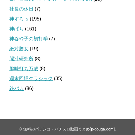
社長の休日
(7)
神すろっ
(195)
神ぱち
(161)
神谷玲子の初打学
(7)
絶対勝女
(19)
脳汁研究所
(8)
趣味打ち万歳
(8)
週末回胴クラシック
(35)
銭バカ
(86)
©
無料のパチンコ・パチスロ動画まとめ[p-douga.com]
.