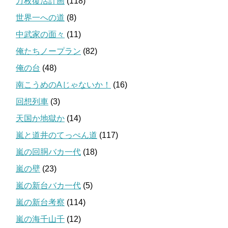
万枚復活計画
(118)
世界一への道
(8)
中武家の面々
(11)
俺たちノープラン
(82)
俺の台
(48)
南こうめのAじゃないか！
(16)
回想列車
(3)
天国か地獄か
(14)
嵐と道井のてっぺん道
(117)
嵐の回胴バカ一代
(18)
嵐の壁
(23)
嵐の新台バカ一代
(5)
嵐の新台考察
(114)
嵐の海千山千
(12)