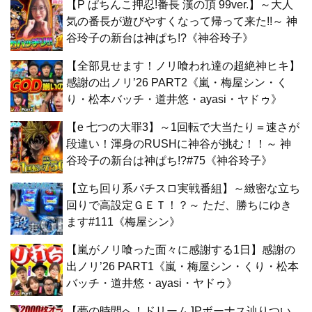
【P ぱちんこ押忍!番長 漢の頂 99ver.】～大人
気の番長が遊びやすくなって帰って来た!!～ 神
谷玲子の新台は神ぱち!?《神谷玲子》
【全部見せます！ノリ喰われ達の超絶神ヒキ】
感謝の出ノリ’26 PART2《嵐・梅屋シン・く
り・松本バッチ・道井悠・ayasi・ヤドゥ》
【e 七つの大罪3】～1回転で大当たり＝速さが
段違い！渾身のRUSHに神谷が挑む！！～ 神
谷玲子の新台は神ぱち!?#75《神谷玲子》
【立ち回り系パチスロ実戦番組】～緻密な立ち
回りで高設定ＧＥＴ！？～ ただ、勝ちにゆき
ます#111《梅屋シン》
【嵐がノリ喰った面々に感謝する1日】感謝の
出ノリ’26 PART1《嵐・梅屋シン・くり・松本
バッチ・道井悠・ayasi・ヤドゥ》
【夢の時間へ！ドリームJPボーナス辿りつい