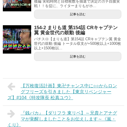
後編 実戦時間と目標枚数を抽選で決定のガチ自腹実
戦！！を掟に、ライターまりもがホ...
記事を読む
154-2 まりも道 第154話 CRキャプテン
翼 黄金世代の鼓動 後編
パチスロ【まりも道】第154話 CRキャプテン翼 黄金
世代の鼓動 後編 トータル収支が+500枚以上+1000枚
以上+1500枚以...
記事を読む
【万枚復活計画】東卍チャンス中に○○からロン
グフリーズを引きました【東京リベンジャー
ズ】#104《特攻隊長 松真ユウ》
『銭バカ』【ダリフラ 東リベ】～兄貴とアナグ
マが覚醒しましたことをお伝えします～《嵐・
くり》