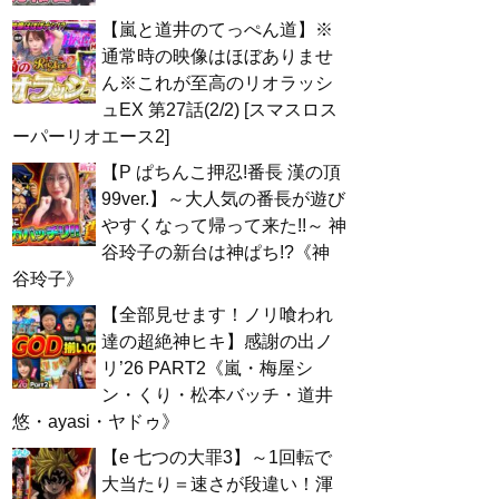
【嵐と道井のてっぺん道】※
通常時の映像はほぼありませ
ん※これが至高のリオラッシ
ュEX 第27話(2/2) [スマスロス
ーパーリオエース2]
【P ぱちんこ押忍!番長 漢の頂
99ver.】～大人気の番長が遊び
やすくなって帰って来た!!～ 神
谷玲子の新台は神ぱち!?《神
谷玲子》
【全部見せます！ノリ喰われ
達の超絶神ヒキ】感謝の出ノ
リ’26 PART2《嵐・梅屋シ
ン・くり・松本バッチ・道井
悠・ayasi・ヤドゥ》
【e 七つの大罪3】～1回転で
大当たり＝速さが段違い！渾