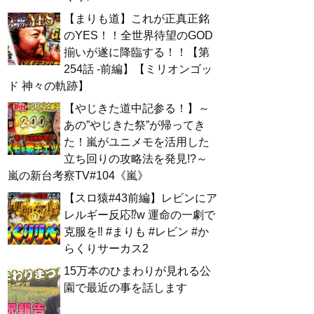
【まりも道】これが正真正銘
のYES！！全世界待望のGOD
揃いが遂に降臨する！！【第
254話 -前編】【ミリオンゴッ
ド 神々の軌跡】
【やじきた道中記参る！】～
あの”やじきた祭”が帰ってき
た！嵐がユニメモを活用した
立ち回りの攻略法を発見!?～
嵐の新台考察TV#104《嵐》
【スロ猿#43前編】レビンにア
レルギー反応⁉w 運命の一劇で
克服を‼ #まりも #レビン #か
らくりサーカス2
15万本のひまわりが見れる公
園で最近の事を話します