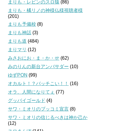
まりも・レビンのスロ猿
(86)
まりも・橘リノの神様仏様視聴者様
(201)
まりも予備校
(8)
まりも神話
(3)
まりも道
(484)
まりマリ
(12)
みさおにお・ま・か・せ
(62)
みのりんの新台アンバサダー
(10)
ゆずPON
(99)
オカルト！？バッチこい！！
(16)
オラ、人間になりてぇ
(77)
グッバイゴールド
(4)
サワ・ミオリのブッコミ宣言
(8)
サワ・ミオリの信じるべきは神か己か
(12)