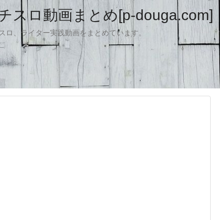
ロ動画まとめ[p-douga.com]
パチスロ、ライター実践動画をまとめています。