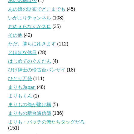
あの名機は今
(1)
あの娘の財布でどこまでも
(45)
いがまりチャンネル
(108)
おめぇらなんかスロ
(35)
その他
(42)
ただ、勝ちにゆきます
(112)
とほほな休日
(28)
はじめてのぐんだん
(4)
ひげ紳士の珍古台バンザイ
(18)
ひとり万発
(111)
まりもJapan
(48)
まりもくん
(1)
まりもの俺が賭け橋
(5)
まりもの新台通信簿
(136)
まりも・バッチの俺たちタッグだろ
(151)