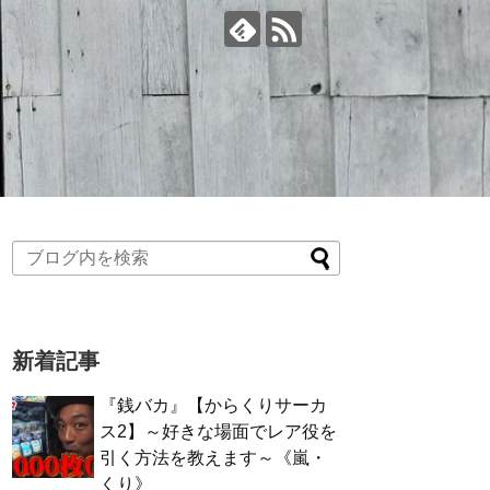
新着記事
『銭バカ』【からくりサーカ
ス2】～好きな場面でレア役を
引く方法を教えます～《嵐・
くり》