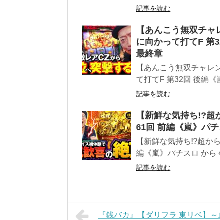
記事を読む
【あんこう無双チャ
に向かって打てF 第
最終章
【あんこう無双チャレ
て打てF 第32回 後編
記事を読む
【新鮮な気持ち!?超
61回 前編《嵐》パ
【新鮮な気持ち!?超か
編《嵐》パチスロ から
記事を読む
『銭バカ』【ダリフラ 東リベ】