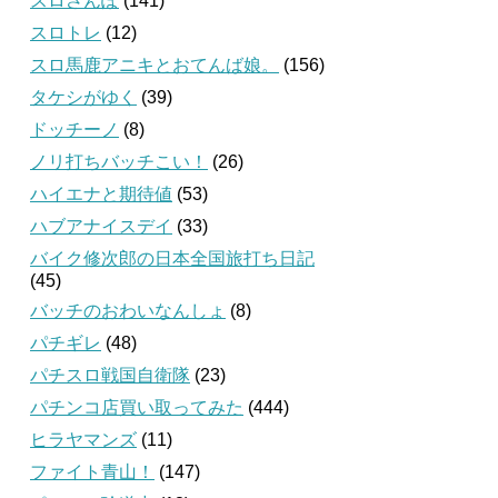
スロさんぽ
(141)
スロトレ
(12)
スロ馬鹿アニキとおてんば娘。
(156)
タケシがゆく
(39)
ドッチーノ
(8)
ノリ打ちバッチこい！
(26)
ハイエナと期待値
(53)
ハブアナイスデイ
(33)
バイク修次郎の日本全国旅打ち日記
(45)
バッチのおわいなんしょ
(8)
パチギレ
(48)
パチスロ戦国自衛隊
(23)
パチンコ店買い取ってみた
(444)
ヒラヤマンズ
(11)
ファイト青山！
(147)