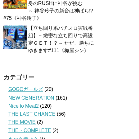
身のRUSHに神谷が挑む！！
～ 神谷玲子の新台は神ぱち!?
#75《神谷玲子》
【立ち回り系パチスロ実戦番
組】～緻密な立ち回りで高設
定ＧＥＴ！？～ ただ、勝ちに
ゆきます#111《梅屋シン》
カテゴリー
GOGOガールズ
(20)
NEW GENERATION
(161)
Nice to Meat2
(120)
THE LAST CHANCE
(56)
THE MOVIE
(2)
THE・COMPLETE
(2)