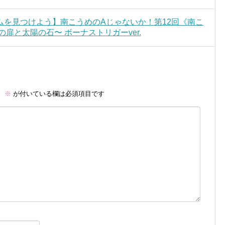
ムを見つけよう】南こうめのAじゃないか！第12回《南こ
扉と太陽の石〜 ボーナストリガーver.
。
※
が付いている欄は必須項目です