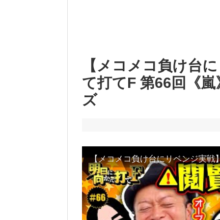
【メコメコ負け台に
て打てF 第66回《
ズ