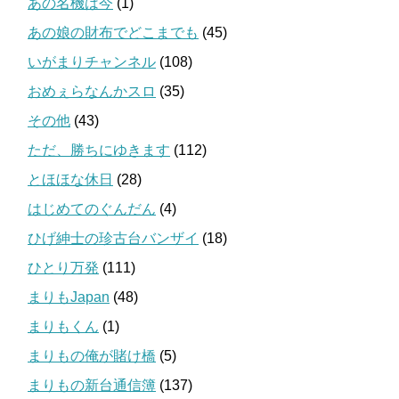
あの名機は今
(1)
あの娘の財布でどこまでも
(45)
いがまりチャンネル
(108)
おめぇらなんかスロ
(35)
その他
(43)
ただ、勝ちにゆきます
(112)
とほほな休日
(28)
はじめてのぐんだん
(4)
ひげ紳士の珍古台バンザイ
(18)
ひとり万発
(111)
まりもJapan
(48)
まりもくん
(1)
まりもの俺が賭け橋
(5)
まりもの新台通信簿
(137)