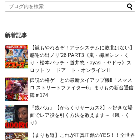
新着記事
【嵐もやれるぞ！アラシステムに敗北はない】
感謝の出ノリ’26 PART3《嵐・梅屋シン・く
り・松本バッチ・道井悠・ayasi・ヤドゥ》ス
ロット ソードアート・オンラインⅡ
伝説の格ゲーとの最新タイアップ機!!「スマス
ロ ストリートファイター6」まりもの新台通信
簿＃174
『銭バカ』【からくりサーカス2】～好きな場
面でレア役を引く方法を教えます～《嵐・く
り》
【まりも道】これが正真正銘のYES！！全世界