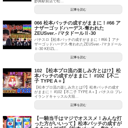
妙典駅前店で松...
記事を読む
066 松本バッチの成すがままに！#66 ア
ナザーゴッドハーデス-奪われた
ZEUSver.- /マタドールⅡ-30
パチスロ【松本バッチの成すがままに！#66 】アナ
ザーゴッドハーデス-奪われたZEUSver.- /マタドール
Ⅱ-30 KEIZL...
記事を読む
102 【松本プロ流の楽しみ方とは!?】松
本バッチの成すがままに！ #102【不二
子 TYPE A＋】
【松本プロ流の楽しみ方とは!?】松本バッチの成す
がままに！ #102【不二子 TYPE A＋】パチスロ プレ
イランドキャッスル大垣...
記事を読む
【一騎当千はマジでオススメ！みんな打
った方がいいって】松本バッチの成すが