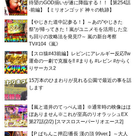
待望のGOD揃いが遂に降臨する！！【第254話
-前編】【ミリオンゴッド 神々の軌跡】
【やじきた道中記参る！】～あの”やじきた
祭”が帰ってきた！嵐がユニメモを活用した立
ち回りの攻略法を発見!?～ 嵐の新台考察
TV#104《嵐》
【スロ猿#43前編】レビンにアレルギー反応⁉w
運命の一劇で克服を‼ #まりも #レビン #からく
りサーカス2
15万本のひまわりが見れる公園で最近の事を話
します
【嵐と道井のてっぺん道】※通常時の映像はほ
ぼありません※これが至高のリオラッシュEX
第27話(2/2) [スマスロスーパーリオエース2]
【P ぱちんこ押忍!番長 漢の頂 99ver.】～大人