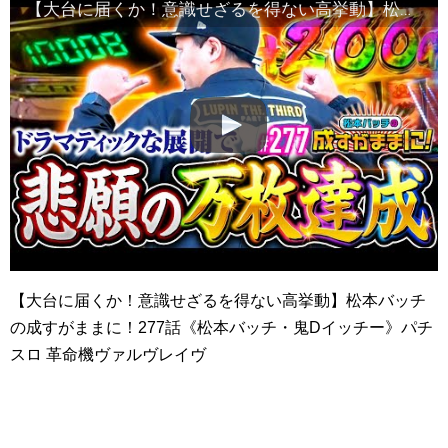
【大台に届くか！意識せざるを得ない高挙動】松本バッチの成すがままに！277話《松本バッチ・鬼Dイッチー》パチスロ 革命機ヴァルヴレイヴ［パチスロ・スロット・スマスロ］
【大台に届くか！意識せざるを得ない高挙動】松本バッチ
の成すがままに！277話《松本バッチ・鬼Dイッチー》パチ
スロ 革命機ヴァルヴレイヴ