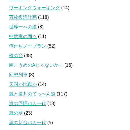
ワーキングウォーキング
(14)
万枚復活計画
(118)
世界一への道
(8)
中武家の面々
(11)
俺たちノープラン
(82)
俺の台
(48)
南こうめのAじゃないか！
(16)
回想列車
(3)
天国か地獄か
(14)
嵐と道井のてっぺん道
(117)
嵐の回胴バカ一代
(18)
嵐の壁
(23)
嵐の新台バカ一代
(5)