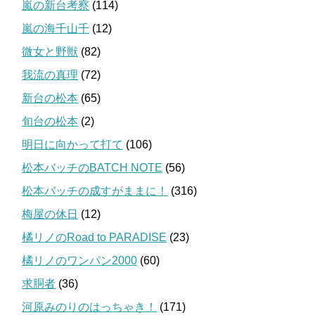
嵐の新台考察
(114)
嵐の海千山千
(12)
微女と野獣
(82)
我流の真理
(72)
新台の松本
(65)
旬台の松本
(2)
明日に向かって打て
(106)
松本バッチのBATCH NOTE
(56)
松本バッチの成すがままに！
(316)
梅屋の休日
(12)
橘リノのRoad to PARADISE
(23)
橘リノのワンパン2000
(60)
求胴者
(36)
河原みのりのはっちゃき！
(171)