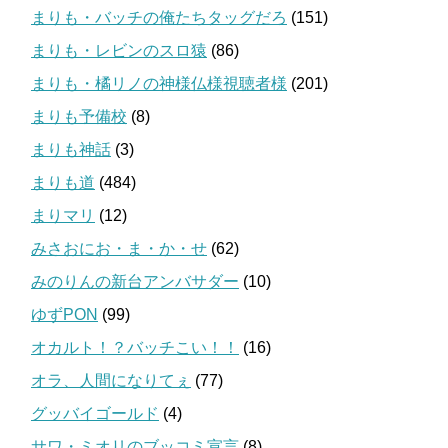
まりも・バッチの俺たちタッグだろ
(151)
まりも・レビンのスロ猿
(86)
まりも・橘リノの神様仏様視聴者様
(201)
まりも予備校
(8)
まりも神話
(3)
まりも道
(484)
まりマリ
(12)
みさおにお・ま・か・せ
(62)
みのりんの新台アンバサダー
(10)
ゆずPON
(99)
オカルト！？バッチこい！！
(16)
オラ、人間になりてぇ
(77)
グッバイゴールド
(4)
サワ・ミオリのブッコミ宣言
(8)