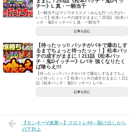
ままに！253話《松本バッチ・鬼Dイッ
チー》L 真・一騎当千
【一騎当千はマジでオススメ！みんな打った方がい
いって】松本バッチの成すがままに！253話《松本バ
ッチ・鬼Dイッチー》L 真・一騎当千
記事を読む
【待ったッッ!! バッチがバキで爆出しす
るまでちょっと待ったッッ！】松本バッ
チの成すがままに！211話《松本バッ
チ・鬼Dイッチー》Lバキ 強くなりたく
ば喰らえ!!!
【待ったッッ!! バッチがバキで爆出しするまでちょ
っと待ったッッ！】松本バッチの成すがままに！211
話《松本バッチ・鬼Dイッチー》Lバキ...
記事を読む
【モンキーV連勝へ】スロトレ#4～駆け出しから
の下剋上