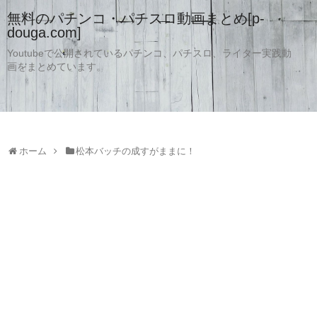
無料のパチンコ・パチスロ動画まとめ[p-
douga.com]
Youtubeで公開されているパチンコ、パチスロ、ライター実践動
画をまとめています。
ホーム
松本バッチの成すがままに！