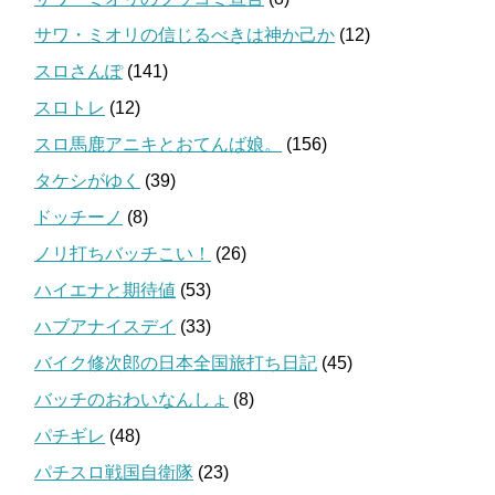
サワ・ミオリの信じるべきは神か己か
(12)
スロさんぽ
(141)
スロトレ
(12)
スロ馬鹿アニキとおてんば娘。
(156)
タケシがゆく
(39)
ドッチーノ
(8)
ノリ打ちバッチこい！
(26)
ハイエナと期待値
(53)
ハブアナイスデイ
(33)
バイク修次郎の日本全国旅打ち日記
(45)
バッチのおわいなんしょ
(8)
パチギレ
(48)
パチスロ戦国自衛隊
(23)