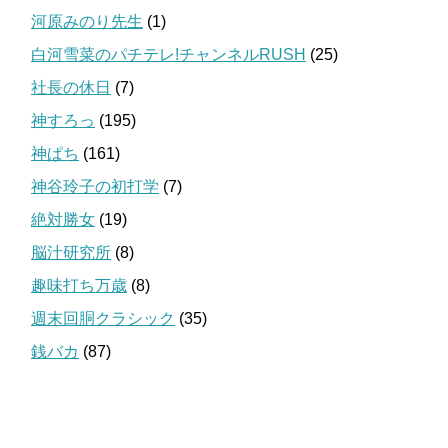
河原みのり先生
(1)
白河雪菜のパチテレ!チャンネルRUSH
(25)
社長の休日
(7)
神すろっ
(195)
神ぱち
(161)
神谷玲子の初打学
(7)
絶対勝女
(19)
脳汁研究所
(8)
趣味打ち万歳
(8)
週末回胴クラシック
(35)
銭バカ
(87)