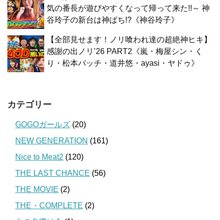
気の番長が遊びやすくなって帰って来た!!～ 神
谷玲子の新台は神ぱち!?《神谷玲子》
【全部見せます！ノリ喰われ達の超絶神ヒキ】
感謝の出ノリ’26 PART2《嵐・梅屋シン・く
り・松本バッチ・道井悠・ayasi・ヤドゥ》
カテゴリー
GOGOガールズ
(20)
NEW GENERATION
(161)
Nice to Meat2
(120)
THE LAST CHANCE
(56)
THE MOVIE
(2)
THE・COMPLETE
(2)