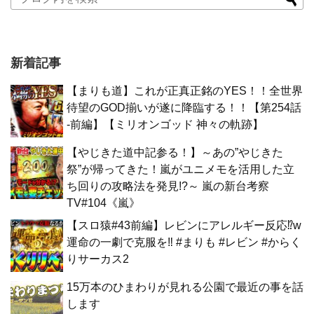
新着記事
【まりも道】これが正真正銘のYES！！全世界
待望のGOD揃いが遂に降臨する！！【第254話
-前編】【ミリオンゴッド 神々の軌跡】
【やじきた道中記参る！】～あの”やじきた
祭”が帰ってきた！嵐がユニメモを活用した立
ち回りの攻略法を発見!?～ 嵐の新台考察
TV#104《嵐》
【スロ猿#43前編】レビンにアレルギー反応⁉w
運命の一劇で克服を‼ #まりも #レビン #からく
りサーカス2
15万本のひまわりが見れる公園で最近の事を話
します