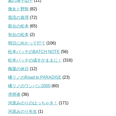
嵐の海千山千
(12)
微女と野獣
(82)
我流の真理
(72)
新台の松本
(65)
旬台の松本
(2)
明日に向かって打て
(106)
松本バッチのBATCH NOTE
(56)
松本バッチの成すがままに！
(316)
梅屋の休日
(12)
橘リノのRoad to PARADISE
(23)
橘リノのワンパン2000
(60)
求胴者
(36)
河原みのりのはっちゃき！
(171)
河原みのり先生
(1)