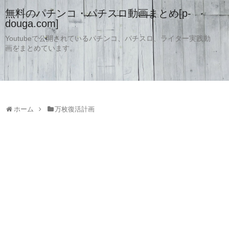
無料のパチンコ・パチスロ動画まとめ[p-
douga.com]
Youtubeで公開されているパチンコ、パチスロ、ライター実践動
画をまとめています。
ホーム
万枚復活計画