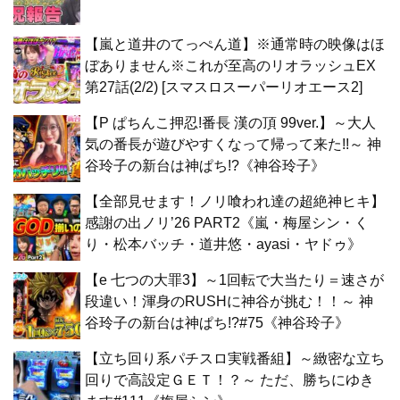
【嵐と道井のてっぺん道】※通常時の映像はほ
ぼありません※これが至高のリオラッシュEX
第27話(2/2) [スマスロスーパーリオエース2]
【P ぱちんこ押忍!番長 漢の頂 99ver.】～大人
気の番長が遊びやすくなって帰って来た!!～ 神
谷玲子の新台は神ぱち!?《神谷玲子》
【全部見せます！ノリ喰われ達の超絶神ヒキ】
感謝の出ノリ’26 PART2《嵐・梅屋シン・く
り・松本バッチ・道井悠・ayasi・ヤドゥ》
【e 七つの大罪3】～1回転で大当たり＝速さが
段違い！渾身のRUSHに神谷が挑む！！～ 神
谷玲子の新台は神ぱち!?#75《神谷玲子》
【立ち回り系パチスロ実戦番組】～緻密な立ち
回りで高設定ＧＥＴ！？～ ただ、勝ちにゆき