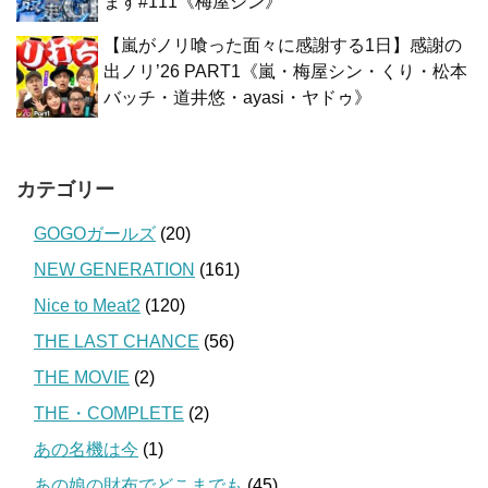
ます#111《梅屋シン》
【嵐がノリ喰った面々に感謝する1日】感謝の
出ノリ’26 PART1《嵐・梅屋シン・くり・松本
バッチ・道井悠・ayasi・ヤドゥ》
カテゴリー
GOGOガールズ
(20)
NEW GENERATION
(161)
Nice to Meat2
(120)
THE LAST CHANCE
(56)
THE MOVIE
(2)
THE・COMPLETE
(2)
あの名機は今
(1)
あの娘の財布でどこまでも
(45)