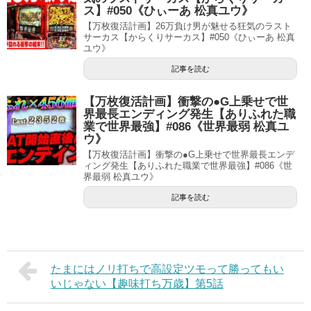
ス】#050《ひぃーあ 松真ユウ》
【万枚復活計画】26万負け男が魅せる狂気のラスト
サーカス【からくりサーカス】#050《ひぃーあ 松真
ユウ》
記事を読む
【万枚復活計画】衝撃の●G上乗せで世
界最長エンディング発生【ありふれた職
業で世界最強】#086《世界最弱 松真ユ
ウ》
【万枚復活計画】衝撃の●G上乗せで世界最長エンデ
ィング発生【ありふれた職業で世界最強】#086《世
界最弱 松真ユウ》
記事を読む
たまにはノリ打ちで高設定ツモって勝ってもい
いじゃない【趣味打ち万歳】第5話