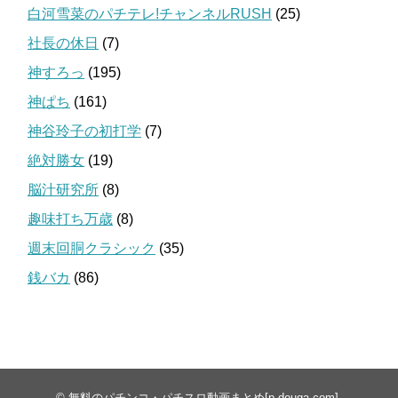
白河雪菜のパチテレ!チャンネルRUSH
(25)
社長の休日
(7)
神すろっ
(195)
神ぱち
(161)
神谷玲子の初打学
(7)
絶対勝女
(19)
脳汁研究所
(8)
趣味打ち万歳
(8)
週末回胴クラシック
(35)
銭バカ
(86)
©
無料のパチンコ・パチスロ動画まとめ[p-douga.com]
.