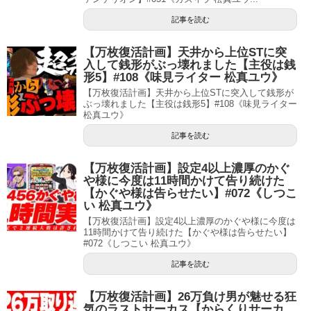
記事を読む
【万枚復活計画】天井から上位STに突
入して銭形がぶっ壊れました【主役は銭
形5】#108《味見ライター 松真ユウ》
【万枚復活計画】天井から上位STに突入して銭形が
ぶっ壊れました【主役は銭形5】#108《味見ライター
松真ユウ》
記事を読む
【万枚復活計画】設定4以上濃厚のかぐ
や様に今度は11時間かけて告り続けた
【かぐや様は告らせたい】#072《しつこ
い 松真ユウ》
【万枚復活計画】設定4以上濃厚のかぐや様に今度は
11時間かけて告り続けた【かぐや様は告らせたい】
#072《しつこい 松真ユウ》
記事を読む
【万枚復活計画】26万負け男が魅せる狂
気のラストサーカス【からくりサーカ