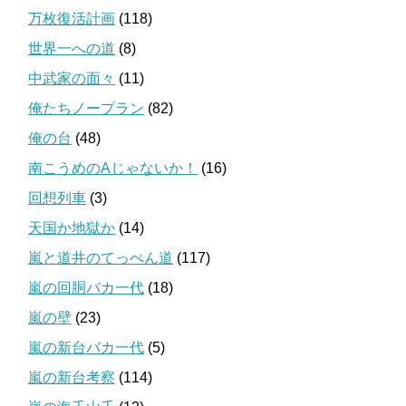
万枚復活計画
(118)
世界一への道
(8)
中武家の面々
(11)
俺たちノープラン
(82)
俺の台
(48)
南こうめのAじゃないか！
(16)
回想列車
(3)
天国か地獄か
(14)
嵐と道井のてっぺん道
(117)
嵐の回胴バカ一代
(18)
嵐の壁
(23)
嵐の新台バカ一代
(5)
嵐の新台考察
(114)