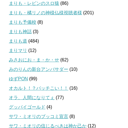
まりも・レビンのスロ猿
(86)
まりも・橘リノの神様仏様視聴者様
(201)
まりも予備校
(8)
まりも神話
(3)
まりも道
(484)
まりマリ
(12)
みさおにお・ま・か・せ
(62)
みのりんの新台アンバサダー
(10)
ゆずPON
(99)
オカルト！？バッチこい！！
(16)
オラ、人間になりてぇ
(77)
グッバイゴールド
(4)
サワ・ミオリのブッコミ宣言
(8)
サワ・ミオリの信じるべきは神か己か
(12)