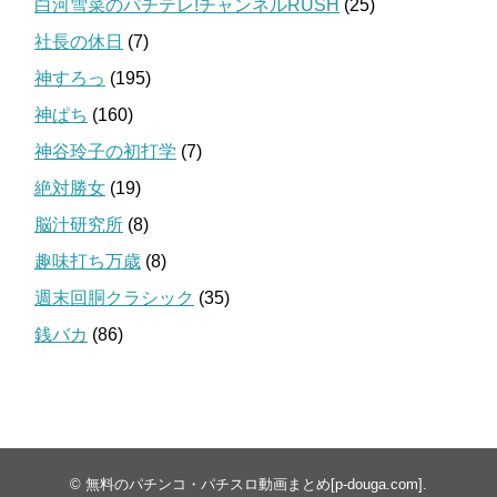
白河雪菜のパチテレ!チャンネルRUSH
(25)
社長の休日
(7)
神すろっ
(195)
神ぱち
(160)
神谷玲子の初打学
(7)
絶対勝女
(19)
脳汁研究所
(8)
趣味打ち万歳
(8)
週末回胴クラシック
(35)
銭バカ
(86)
©
無料のパチンコ・パチスロ動画まとめ[p-douga.com]
.