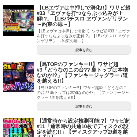
【LBヱヴァは中押しで消化!!】ワサビ超
#33「ヱヴァを打つならぶっ込みが正
解!?」【LBパチスロ ヱヴァンゲリヲン
～約束の扉～】
【LBヱヴァは中押しで消化!!】ワサビ超#33「ヱヴァ
を打つならぶっ込みが正解!?」【LBパチスロ ヱヴァ
ンゲリヲン ～約束の扉～】
記事を読む
【島TOPのファンキー!!】ワサビ超
#3「どうなのこの台?? 島トップは本物
なのか!?」【ファンキージャグラー /道
を越える!!】
【島TOPのファンキー!!】ワサビ超#3「どうなのこ
の台?? 島トップは本物なのか!?」【ファンキージャ
グラー /道を越える!!】
記事を読む
【通常時から設定推測可能!?】ワサビ超
#11「通常時の共通10枚でディスクの設
定を読む!!」【ディスクアップ2/道を越