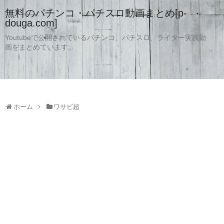
無料のパチンコ・パチスロ動画まとめ[p-
douga.com]
Youtubeで公開されているパチンコ、パチスロ、ライター実践動
画をまとめています。
ホーム
ワサビ超