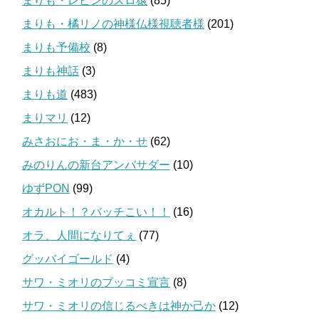
まりも・レビンのスロ猿
(85)
まりも・橘リノの神様仏様視聴者様
(201)
まりも予備校
(8)
まりも神話
(3)
まりも道
(483)
まりマリ
(12)
みさおにお・ま・か・せ
(62)
みのりんの新台アンバサダー
(10)
ゆずPON
(99)
オカルト！？バッチこい！！
(16)
オラ、人間になりてぇ
(77)
グッバイゴールド
(4)
サワ・ミオリのブッコミ宣言
(8)
サワ・ミオリの信じるべきは神か己か
(12)