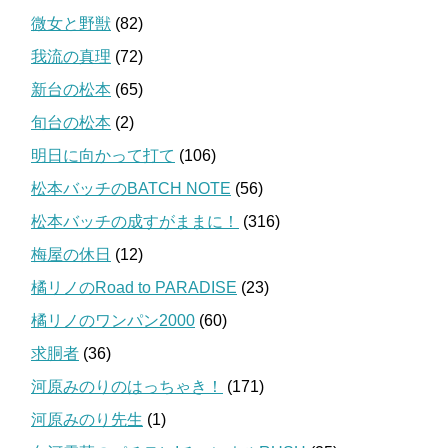
微女と野獣
(82)
我流の真理
(72)
新台の松本
(65)
旬台の松本
(2)
明日に向かって打て
(106)
松本バッチのBATCH NOTE
(56)
松本バッチの成すがままに！
(316)
梅屋の休日
(12)
橘リノのRoad to PARADISE
(23)
橘リノのワンパン2000
(60)
求胴者
(36)
河原みのりのはっちゃき！
(171)
河原みのり先生
(1)