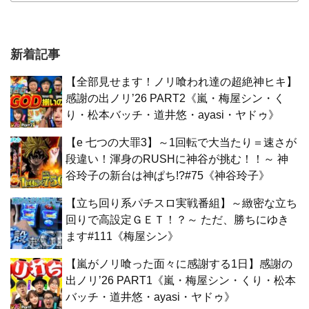
新着記事
【全部見せます！ノリ喰われ達の超絶神ヒキ】
感謝の出ノリ’26 PART2《嵐・梅屋シン・く
り・松本バッチ・道井悠・ayasi・ヤドゥ》
【e 七つの大罪3】～1回転で大当たり＝速さが
段違い！渾身のRUSHに神谷が挑む！！～ 神
谷玲子の新台は神ぱち!?#75《神谷玲子》
【立ち回り系パチスロ実戦番組】～緻密な立ち
回りで高設定ＧＥＴ！？～ ただ、勝ちにゆき
ます#111《梅屋シン》
【嵐がノリ喰った面々に感謝する1日】感謝の
出ノリ’26 PART1《嵐・梅屋シン・くり・松本
バッチ・道井悠・ayasi・ヤドゥ》