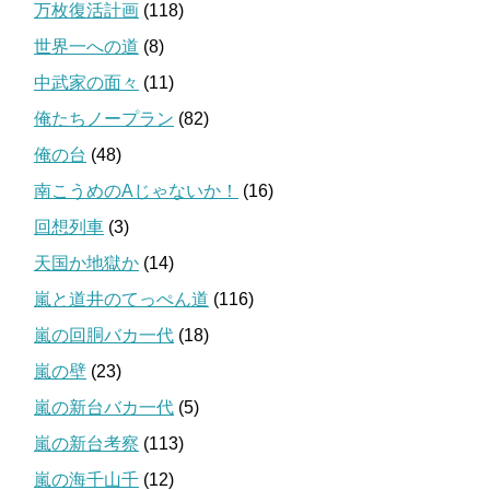
万枚復活計画
(118)
世界一への道
(8)
中武家の面々
(11)
俺たちノープラン
(82)
俺の台
(48)
南こうめのAじゃないか！
(16)
回想列車
(3)
天国か地獄か
(14)
嵐と道井のてっぺん道
(116)
嵐の回胴バカ一代
(18)
嵐の壁
(23)
嵐の新台バカ一代
(5)
嵐の新台考察
(113)
嵐の海千山千
(12)