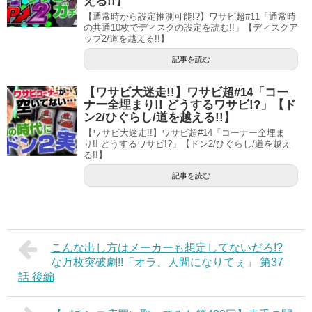
える!!】
【通常時から設定推測可能!?】ワサビ超#11「通常時
の共通10枚でディスクの設定を読む!!」【ディスクア
ップ2/道を越える!!】
記事を読む
【ワサビ大迷走!!】ワサビ超#14「コー
ナー全埋まり!! どうするワサビ!?」【ド
ン2/ひぐらし/道を越える!!】
【ワサビ大迷走!!】ワサビ超#14「コーナー全埋ま
り!! どうするワサビ!?」【ドン2/ひぐらし/道を越え
る!!】
記事を読む
こんな出し方はメーカーも想定してないだろ!?
な万枚突破劇!!「オラ、人間になりてぇ」 第37
話 後編