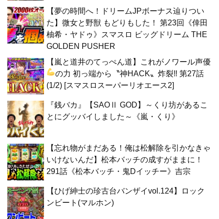
【夢の時間へ！ドリームJPボーナス辿りつい
た】微女と野獣 もどりもした！ 第23回《倖田
柚希・ヤドゥ》スマスロ ビッグドリーム THE
GOLDEN PUSHER
【嵐と道井のてっぺん道】これがノワール声優
の力
初っ端から〝神HACK〟炸裂‼ 第27話
(1/2) [スマスロスーパーリオエース2]
『銭バカ』【SAOⅡ GOD】～くり坊があるこ
とにグッバイしました～《嵐・くり》
【忘れ物がまだある！俺は松解除を引かなきゃ
いけないんだ】松本バッチの成すがままに！
291話《松本バッチ・鬼Dイッチー》吉宗
【ひげ紳士の珍古台バンザイvol.124】ロック
ンビート(マルホン)