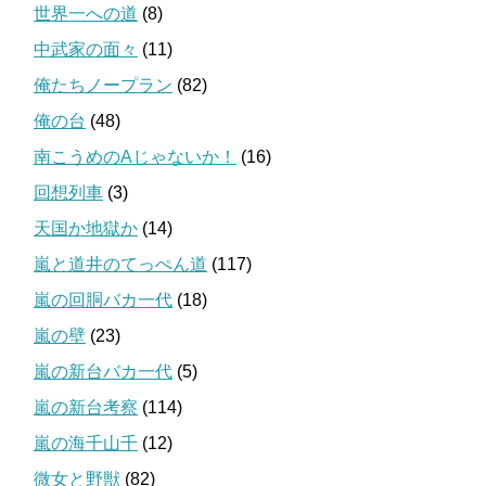
世界一への道
(8)
中武家の面々
(11)
俺たちノープラン
(82)
俺の台
(48)
南こうめのAじゃないか！
(16)
回想列車
(3)
天国か地獄か
(14)
嵐と道井のてっぺん道
(117)
嵐の回胴バカ一代
(18)
嵐の壁
(23)
嵐の新台バカ一代
(5)
嵐の新台考察
(114)
嵐の海千山千
(12)
微女と野獣
(82)