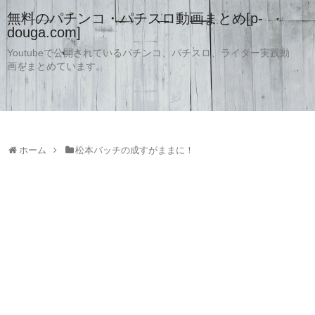
無料のパチンコ・パチスロ動画まとめ[p-
douga.com]
Youtubeで公開されているパチンコ、パチスロ、ライター実践動
画をまとめています。
ホーム
松本バッチの成すがままに！