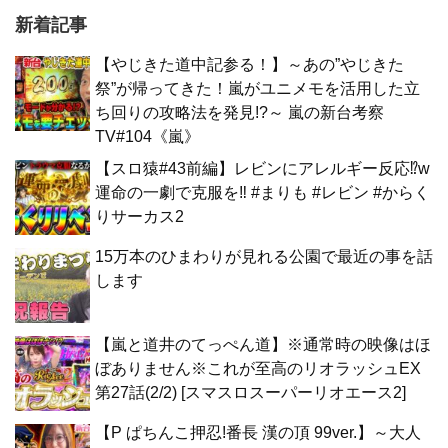
新着記事
【やじきた道中記参る！】～あの”やじきた
祭”が帰ってきた！嵐がユニメモを活用した立
ち回りの攻略法を発見!?～ 嵐の新台考察
TV#104《嵐》
【スロ猿#43前編】レビンにアレルギー反応⁉w
運命の一劇で克服を‼ #まりも #レビン #からく
りサーカス2
15万本のひまわりが見れる公園で最近の事を話
します
【嵐と道井のてっぺん道】※通常時の映像はほ
ぼありません※これが至高のリオラッシュEX
第27話(2/2) [スマスロスーパーリオエース2]
【P ぱちんこ押忍!番長 漢の頂 99ver.】～大人