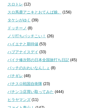
スロトレ
(12)
スロ馬鹿アニキとおてんば娘。
(156)
タケシがゆく
(39)
ドッチーノ
(8)
ノリ打ちバッチこい！
(26)
ハイエナと期待値
(53)
ハブアナイスデイ
(33)
バイク修次郎の日本全国旅打ち日記
(45)
バッチのおわいなんしょ
(8)
パチギレ
(48)
パチスロ戦国自衛隊
(23)
パチンコ店買い取ってみた
(444)
ヒラヤマンズ
(11)
ファイト青山！
(147)