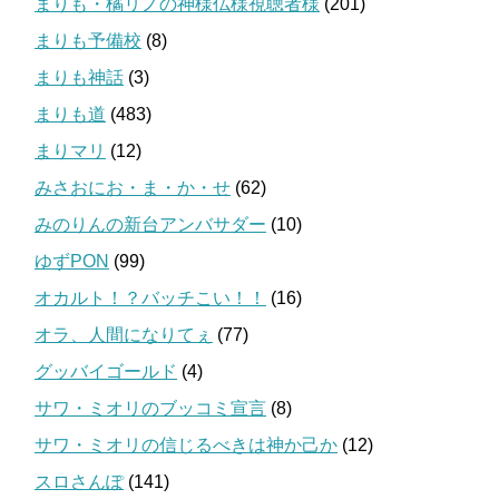
まりも・橘リノの神様仏様視聴者様
(201)
まりも予備校
(8)
まりも神話
(3)
まりも道
(483)
まりマリ
(12)
みさおにお・ま・か・せ
(62)
みのりんの新台アンバサダー
(10)
ゆずPON
(99)
オカルト！？バッチこい！！
(16)
オラ、人間になりてぇ
(77)
グッバイゴールド
(4)
サワ・ミオリのブッコミ宣言
(8)
サワ・ミオリの信じるべきは神か己か
(12)
スロさんぽ
(141)