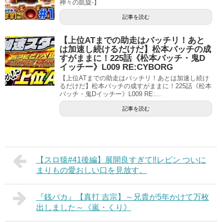
神々の凱旋-】
記事を読む
【上位ATまでの助走はバッチリ！あと
は加速し続けるだけだ】松本バッチの成
すがままに！225話《松本バッチ・鬼D
イッチー》L009 RE:CYBORG
【上位ATまでの助走はバッチリ！あとは加速し続け
るだけだ】松本バッチの成すがままに！225話《松本
バッチ・鬼Dイッチー》L009 RE:...
記事を読む
【スロ猿#41後編】展開良すぎて‼レビン ついに
まりもの愛おしい口を見放す。
『銭バカ』【真打 吉宗】～兄貴が5年かけて万枚
出しました～《嵐・くり》