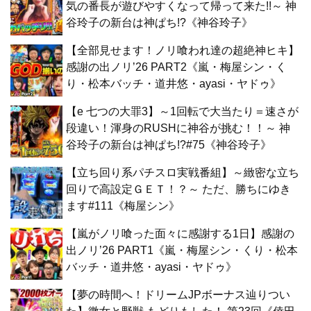
気の番長が遊びやすくなって帰って来た!!～ 神
谷玲子の新台は神ぱち!?《神谷玲子》
【全部見せます！ノリ喰われ達の超絶神ヒキ】
感謝の出ノリ’26 PART2《嵐・梅屋シン・く
り・松本バッチ・道井悠・ayasi・ヤドゥ》
【e 七つの大罪3】～1回転で大当たり＝速さが
段違い！渾身のRUSHに神谷が挑む！！～ 神
谷玲子の新台は神ぱち!?#75《神谷玲子》
【立ち回り系パチスロ実戦番組】～緻密な立ち
回りで高設定ＧＥＴ！？～ ただ、勝ちにゆき
ます#111《梅屋シン》
【嵐がノリ喰った面々に感謝する1日】感謝の
出ノリ’26 PART1《嵐・梅屋シン・くり・松本
バッチ・道井悠・ayasi・ヤドゥ》
【夢の時間へ！ドリームJPボーナス辿りつい