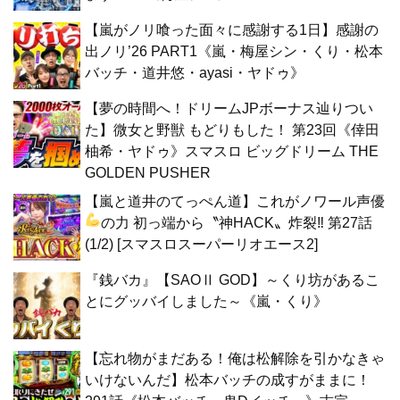
【嵐がノリ喰った面々に感謝する1日】感謝の
出ノリ’26 PART1《嵐・梅屋シン・くり・松本
バッチ・道井悠・ayasi・ヤドゥ》
【夢の時間へ！ドリームJPボーナス辿りつい
た】微女と野獣 もどりもした！ 第23回《倖田
柚希・ヤドゥ》スマスロ ビッグドリーム THE
GOLDEN PUSHER
【嵐と道井のてっぺん道】これがノワール声優
の力
初っ端から〝神HACK〟炸裂‼ 第27話
(1/2) [スマスロスーパーリオエース2]
『銭バカ』【SAOⅡ GOD】～くり坊があるこ
とにグッバイしました～《嵐・くり》
【忘れ物がまだある！俺は松解除を引かなきゃ
いけないんだ】松本バッチの成すがままに！