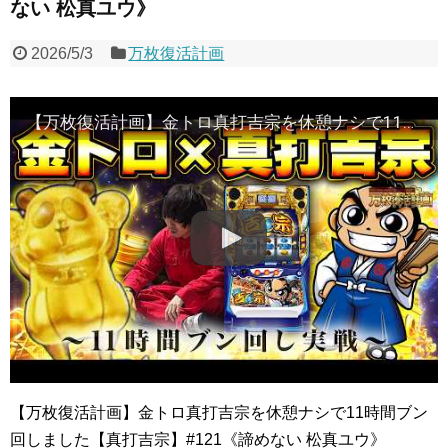
ない 松真ユウ》
2026/5/3
万枚復活計画
【万枚復活計画】金トロ真打吉宗を休憩ナシで11時間ブン回しました【真打吉宗】#121《諦めない 松真ユウ》[必勝本WEB-TV][パチンコ][パチスロ][スロット]
【万枚復活計画】金トロ真打吉宗を休憩ナシで11時間ブン
回しました【真打吉宗】#121《諦めない 松真ユウ》