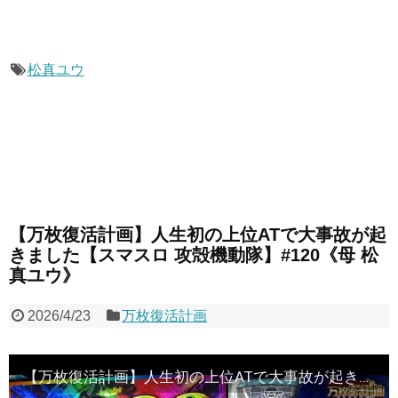
松真ユウ
【万枚復活計画】人生初の上位ATで大事故が起
きました【スマスロ 攻殻機動隊】#120《母 松
真ユウ》
2026/4/23
万枚復活計画
【万枚復活計画】人生初の上位ATで大事故が起きました【スマスロ 攻殻機動隊】#120《母 松真ユウ》[必勝本WEB-TV][パチンコ][パチスロ][スロット]