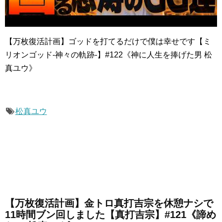
【万枚復活計画】ゴッドを打てるだけで僕は幸せです【ミ
リオンゴッド-神々の軌跡-】#122《神に人生を捧げた男 松
真ユウ》
松真ユウ
【万枚復活計画】金トロ真打吉宗を休憩ナシで
11時間ブン回しました【真打吉宗】#121《諦め