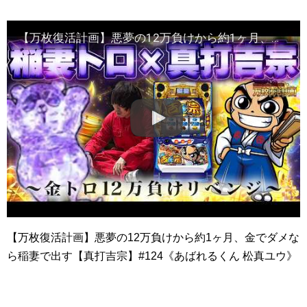
【万枚復活計画】悪夢の12万負けから約1ヶ月、金でダメなら稲妻で出す【真打吉宗】#124《あばれるくん 松真ユウ》[必勝本WEB-TV][パチンコ][パチスロ][スロット]
【万枚復活計画】悪夢の12万負けから約1ヶ月、金でダメな
ら稲妻で出す【真打吉宗】#124《あばれるくん 松真ユウ》