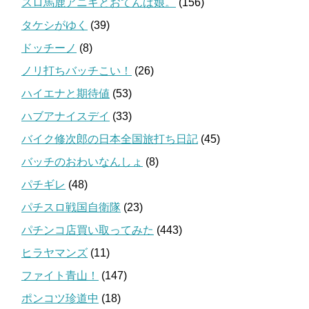
スロ馬鹿アニキとおてんば娘。
(156)
タケシがゆく
(39)
ドッチーノ
(8)
ノリ打ちバッチこい！
(26)
ハイエナと期待値
(53)
ハブアナイスデイ
(33)
バイク修次郎の日本全国旅打ち日記
(45)
バッチのおわいなんしょ
(8)
パチギレ
(48)
パチスロ戦国自衛隊
(23)
パチンコ店買い取ってみた
(443)
ヒラヤマンズ
(11)
ファイト青山！
(147)
ポンコツ珍道中
(18)