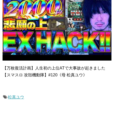
【万枚復活計画】人生初の上位ATで大事故が起きました
【スマスロ 攻殻機動隊】#120《母 松真ユウ》
松真ユウ