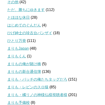
その他
(42)
ただ、勝ちにゆきます
(112)
とほほな休日
(28)
はじめてのぐんだん
(4)
ひげ紳士の珍古台バンザイ
(18)
ひとり万発
(111)
まりもJapan
(48)
まりもくん
(1)
まりもの俺が賭け橋
(5)
まりもの新台通信簿
(136)
まりも・バッチの俺たちタッグだろ
(151)
まりも・レビンのスロ猿
(85)
まりも・橘リノの神様仏様視聴者様
(201)
まりも予備校
(8)