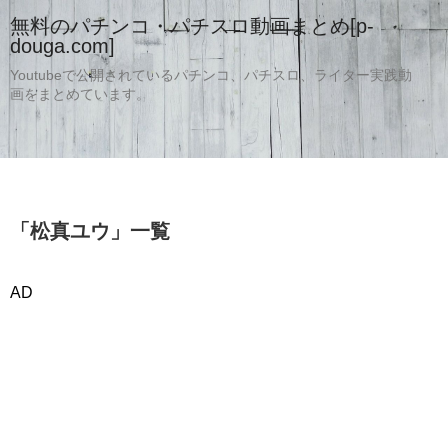
無料のパチンコ・パチスロ動画まとめ[p-
douga.com]
Youtubeで公開されているパチンコ、パチスロ、ライター実践動
画をまとめています。
「
松真ユウ
」
一覧
AD