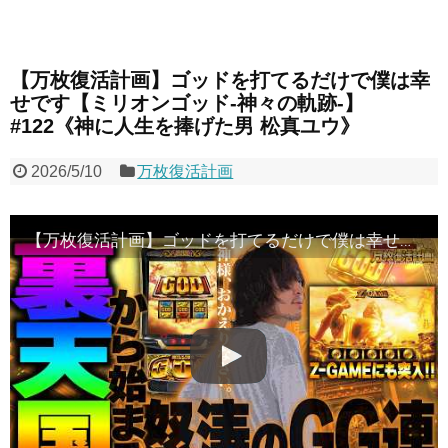
【万枚復活計画】ゴッドを打てるだけで僕は幸
せです【ミリオンゴッド-神々の軌跡-】
#122《神に人生を捧げた男 松真ユウ》
2026/5/10
万枚復活計画
【万枚復活計画】ゴッドを打てるだけで僕は幸せです【ミリオンゴッド-神々の軌跡-】#122《神に人生を捧げた男 松真ユウ》[必勝本WEB-TV][パチンコ][パチスロ][スロット]