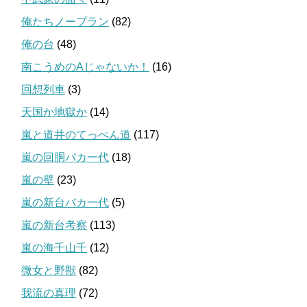
俺たちノープラン
(82)
俺の台
(48)
南こうめのAじゃないか！
(16)
回想列車
(3)
天国か地獄か
(14)
嵐と道井のてっぺん道
(117)
嵐の回胴バカ一代
(18)
嵐の壁
(23)
嵐の新台バカ一代
(5)
嵐の新台考察
(113)
嵐の海千山千
(12)
微女と野獣
(82)
我流の真理
(72)