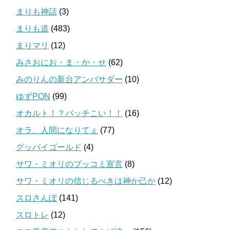
まりも神話
(3)
まりも道
(483)
まりマリ
(12)
みさおにお・ま・か・せ
(62)
みのりんの新台アンバサダー
(10)
ゆずPON
(99)
オカルト！？バッチこい！！
(16)
オラ、人間になりてぇ
(77)
グッバイゴールド
(4)
サワ・ミオリのブッコミ宣言
(8)
サワ・ミオリの信じるべきは神か己か
(12)
スロさんぽ
(141)
スロトレ
(12)