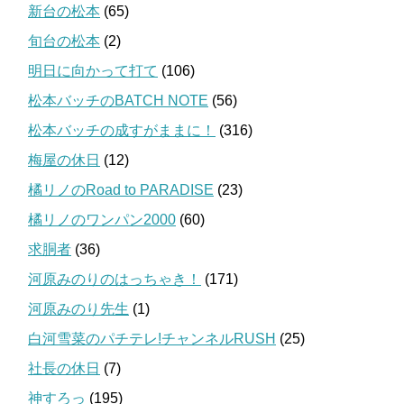
新台の松本
(65)
旬台の松本
(2)
明日に向かって打て
(106)
松本バッチのBATCH NOTE
(56)
松本バッチの成すがままに！
(316)
梅屋の休日
(12)
橘リノのRoad to PARADISE
(23)
橘リノのワンパン2000
(60)
求胴者
(36)
河原みのりのはっちゃき！
(171)
河原みのり先生
(1)
白河雪菜のパチテレ!チャンネルRUSH
(25)
社長の休日
(7)
神すろっ
(195)