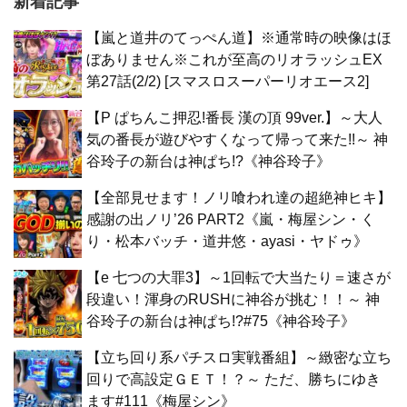
新着記事
【嵐と道井のてっぺん道】※通常時の映像はほ
ぼありません※これが至高のリオラッシュEX
第27話(2/2) [スマスロスーパーリオエース2]
【P ぱちんこ押忍!番長 漢の頂 99ver.】～大人
気の番長が遊びやすくなって帰って来た!!～ 神
谷玲子の新台は神ぱち!?《神谷玲子》
【全部見せます！ノリ喰われ達の超絶神ヒキ】
感謝の出ノリ’26 PART2《嵐・梅屋シン・く
り・松本バッチ・道井悠・ayasi・ヤドゥ》
【e 七つの大罪3】～1回転で大当たり＝速さが
段違い！渾身のRUSHに神谷が挑む！！～ 神
谷玲子の新台は神ぱち!?#75《神谷玲子》
【立ち回り系パチスロ実戦番組】～緻密な立ち
回りで高設定ＧＥＴ！？～ ただ、勝ちにゆき
ます#111《梅屋シン》