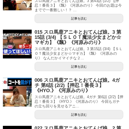
スロ馬鹿アニキとおてんば娘。3 第43話 (1/2) 【押
忍！番長３】《飄》《河原みのり》 今回のお題は今
までで一番難しい！？ ...
記事を読む
015 スロ馬鹿アニキとおてんば娘。3 第
15話 (3/4) 【ＳＬＯＴ魔法少女まどか☆
マギカ】《飄》《河原みのり》
スロ馬鹿アニキとおてんば娘。3 第15話 (3/4) 【ＳＬ
ＯＴ魔法少女まどか☆マギカ】《飄》《河原みの
り》 なんだかイマイチな２...
記事を読む
006 スロ馬鹿アニキとおてんば娘。4ガ
チ 第6話 (2/2)【押忍！番長３】
《HYO.》《河原みのり》
スロ馬鹿アニキとおてんば娘。4ガチ 第6話 (2/2)【押
忍！番長３】《HYO.》《河原みのり》 今回もガチ
の立ち回りを見せるアニ...
記事を読む
022 スロ馬鹿アニキとおてんば娘。2 第