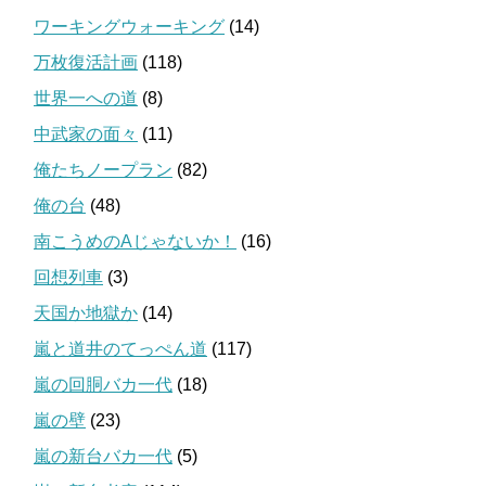
ワーキングウォーキング
(14)
万枚復活計画
(118)
世界一への道
(8)
中武家の面々
(11)
俺たちノープラン
(82)
俺の台
(48)
南こうめのAじゃないか！
(16)
回想列車
(3)
天国か地獄か
(14)
嵐と道井のてっぺん道
(117)
嵐の回胴バカ一代
(18)
嵐の壁
(23)
嵐の新台バカ一代
(5)