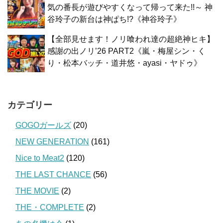
気の番長が遊びやすくなって帰って来た!!～ 神
谷玲子の新台は神ぱち!?《神谷玲子》
【全部見せます！ノリ喰われ達の超絶神ヒキ】
感謝の出ノリ’26 PART2《嵐・梅屋シン・く
り・松本バッチ・道井悠・ayasi・ヤドゥ》
カテゴリー
GOGOガールズ
(20)
NEW GENERATION
(161)
Nice to Meat2
(120)
THE LAST CHANCE
(56)
THE MOVIE
(2)
THE・COMPLETE
(2)