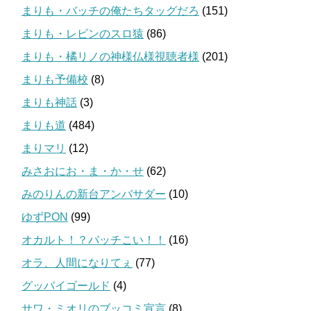
まりも・バッチの俺たちタッグだろ
(151)
まりも・レビンのスロ猿
(86)
まりも・橘リノの神様仏様視聴者様
(201)
まりも予備校
(8)
まりも神話
(3)
まりも道
(484)
まりマリ
(12)
みさおにお・ま・か・せ
(62)
みのりんの新台アンバサダー
(10)
ゆずPON
(99)
オカルト！？バッチこい！！
(16)
オラ、人間になりてぇ
(77)
グッバイゴールド
(4)
サワ・ミオリのブッコミ宣言
(8)