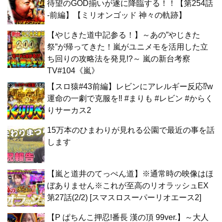
待望のGOD揃いが遂に降臨する！！【第254話
-前編】【ミリオンゴッド 神々の軌跡】
【やじきた道中記参る！】～あの”やじきた
祭”が帰ってきた！嵐がユニメモを活用した立
ち回りの攻略法を発見!?～ 嵐の新台考察
TV#104《嵐》
【スロ猿#43前編】レビンにアレルギー反応⁉w
運命の一劇で克服を‼ #まりも #レビン #からく
りサーカス2
15万本のひまわりが見れる公園で最近の事を話
します
【嵐と道井のてっぺん道】※通常時の映像はほ
ぼありません※これが至高のリオラッシュEX
第27話(2/2) [スマスロスーパーリオエース2]
【P ぱちんこ押忍!番長 漢の頂 99ver.】～大人