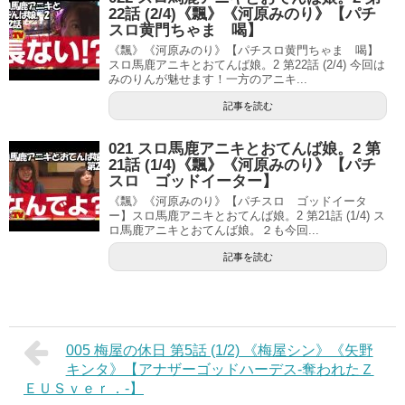
22話 (2/4)《飄》《河原みのり》【パチ
スロ黄門ちゃま 喝】
《飄》《河原みのり》【パチスロ黄門ちゃま 喝】
スロ馬鹿アニキとおてんば娘。2 第22話 (2/4) 今回は
みのりんが魅せます！一方のアニキ...
記事を読む
021 スロ馬鹿アニキとおてんば娘。2 第
21話 (1/4)《飄》《河原みのり》【パチ
スロ ゴッドイーター】
《飄》《河原みのり》【パチスロ ゴッドイータ
ー】スロ馬鹿アニキとおてんば娘。2 第21話 (1/4) ス
ロ馬鹿アニキとおてんば娘。２も今回...
記事を読む
005 梅屋の休日 第5話 (1/2) 《梅屋シン》《矢野
キンタ》【アナザーゴッドハーデス-奪われたＺ
ＥＵＳｖｅｒ．-】