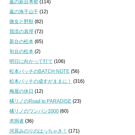
嵐の新台考察
(114)
嵐の海千山千
(12)
微女と野獣
(82)
我流の真理
(72)
新台の松本
(65)
旬台の松本
(2)
明日に向かって打て
(106)
松本バッチのBATCH NOTE
(56)
松本バッチの成すがままに！
(316)
梅屋の休日
(12)
橘リノのRoad to PARADISE
(23)
橘リノのワンパン2000
(60)
求胴者
(36)
河原みのりのはっちゃき！
(171)