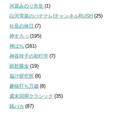
河原みのり先生
(1)
白河雪菜のパチテレ!チャンネルRUSH
(25)
社長の休日
(7)
神すろっ
(195)
神ぱち
(161)
神谷玲子の初打学
(7)
絶対勝女
(19)
脳汁研究所
(8)
趣味打ち万歳
(8)
週末回胴クラシック
(35)
銭バカ
(87)