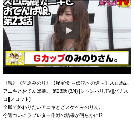
《飄》《河原みのり》【秘宝伝 ～伝説への道～】スロ馬鹿
アニキとおてんば娘。 第23話 (3/4) [ジャンバリ.TV][パチス
ロ][スロット]
全勝で終わりたいアニキとどスケベみのりん。
今週ついにラブレター作戦の結果が明らかに!?