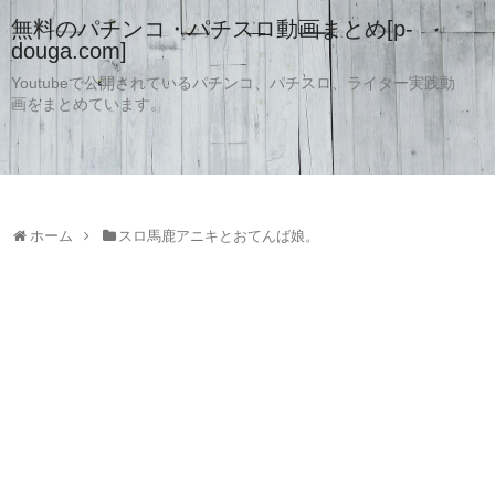
無料のパチンコ・パチスロ動画まとめ[p-
douga.com]
Youtubeで公開されているパチンコ、パチスロ、ライター実践動
画をまとめています。
ホーム
スロ馬鹿アニキとおてんば娘。