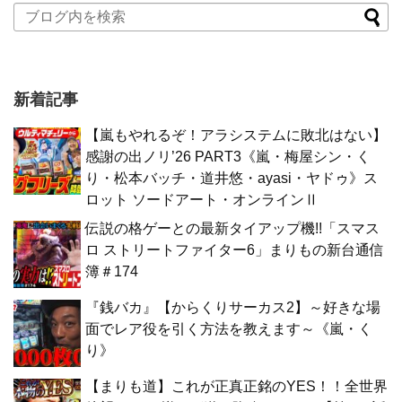
新着記事
【嵐もやれるぞ！アラシステムに敗北はない】
感謝の出ノリ’26 PART3《嵐・梅屋シン・く
り・松本バッチ・道井悠・ayasi・ヤドゥ》ス
ロット ソードアート・オンラインⅡ
伝説の格ゲーとの最新タイアップ機!!「スマス
ロ ストリートファイター6」まりもの新台通信
簿＃174
『銭バカ』【からくりサーカス2】～好きな場
面でレア役を引く方法を教えます～《嵐・く
り》
【まりも道】これが正真正銘のYES！！全世界