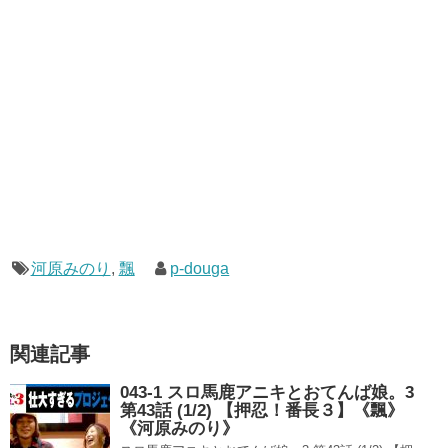
河原みのり
,
飄
p-douga
関連記事
043-1 スロ馬鹿アニキとおてんば娘。3
第43話 (1/2) 【押忍！番長３】《飄》
《河原みのり》