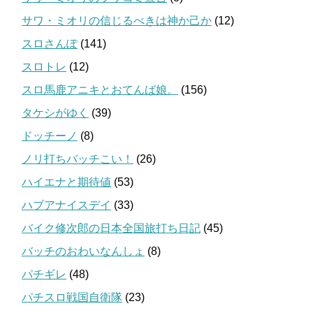
サワ・ミオリの信じるべきは神か己か
(12)
スロさんぽ
(141)
スロトレ
(12)
スロ馬鹿アニキとおてんば娘。
(156)
タケシがゆく
(39)
ドッチーノ
(8)
ノリ打ちバッチこい！
(26)
ハイエナと期待値
(53)
ハブアナイスデイ
(33)
バイク修次郎の日本全国旅打ち日記
(45)
バッチのおわいなんしょ
(8)
パチギレ
(48)
パチスロ戦国自衛隊
(23)