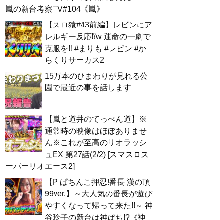
嵐の新台考察TV#104《嵐》
【スロ猿#43前編】レビンにア
レルギー反応⁉w 運命の一劇で
克服を‼ #まりも #レビン #か
らくりサーカス2
15万本のひまわりが見れる公
園で最近の事を話します
【嵐と道井のてっぺん道】※
通常時の映像はほぼありませ
ん※これが至高のリオラッシ
ュEX 第27話(2/2) [スマスロス
ーパーリオエース2]
【P ぱちんこ押忍!番長 漢の頂
99ver.】～大人気の番長が遊び
やすくなって帰って来た!!～ 神
谷玲子の新台は神ぱち!?《神