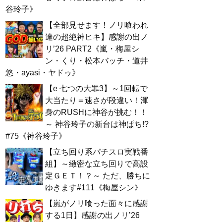
谷玲子》
【全部見せます！ノリ喰われ
達の超絶神ヒキ】感謝の出ノ
リ’26 PART2《嵐・梅屋シ
ン・くり・松本バッチ・道井
悠・ayasi・ヤドゥ》
【e 七つの大罪3】～1回転で
大当たり＝速さが段違い！渾
身のRUSHに神谷が挑む！！
～ 神谷玲子の新台は神ぱち!?
#75《神谷玲子》
【立ち回り系パチスロ実戦番
組】～緻密な立ち回りで高設
定ＧＥＴ！？～ ただ、勝ちに
ゆきます#111《梅屋シン》
【嵐がノリ喰った面々に感謝
する1日】感謝の出ノリ’26