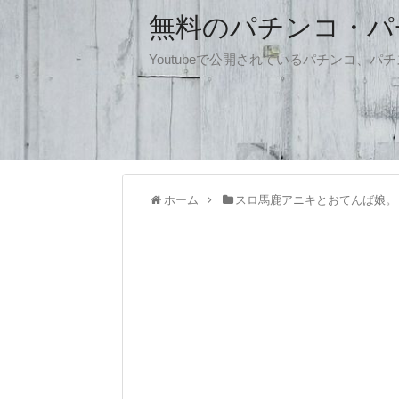
無料のパチンコ・パチス
Youtubeで公開されているパチンコ、
ホーム
スロ馬鹿アニキとおてんば娘。