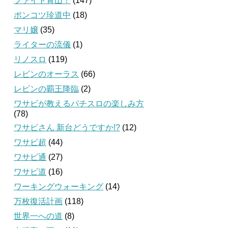
ファイト青山！
(147)
ポンコツ珍道中
(18)
マリ嬢
(35)
ライターの流儀
(1)
リノスロ
(119)
レビンのオーラス
(66)
レビンの覇王降臨
(2)
ワサビが教えるパチスロの楽しみ方
(78)
ワサビさん 新台どうですか!?
(12)
ワサビ超
(44)
ワサビ通
(27)
ワサビ道
(16)
ワーキングウォーキング
(14)
万枚復活計画
(118)
世界一への道
(8)