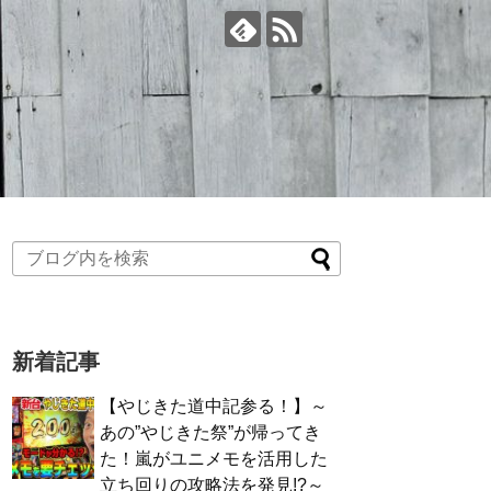
新着記事
【やじきた道中記参る！】～
あの”やじきた祭”が帰ってき
た！嵐がユニメモを活用した
立ち回りの攻略法を発見!?～