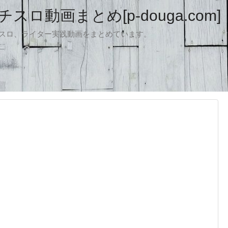
ロ動画まとめ[p-douga.com]
パチスロ、ライター実践動画をまとめています。