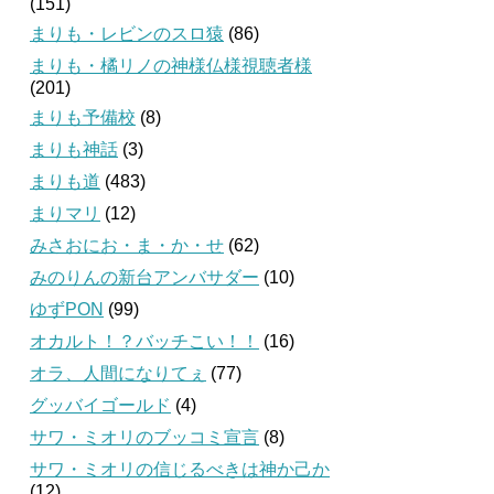
(151)
まりも・レビンのスロ猿
(86)
まりも・橘リノの神様仏様視聴者様
(201)
まりも予備校
(8)
まりも神話
(3)
まりも道
(483)
まりマリ
(12)
みさおにお・ま・か・せ
(62)
みのりんの新台アンバサダー
(10)
ゆずPON
(99)
オカルト！？バッチこい！！
(16)
オラ、人間になりてぇ
(77)
グッバイゴールド
(4)
サワ・ミオリのブッコミ宣言
(8)
サワ・ミオリの信じるべきは神か己か
(12)