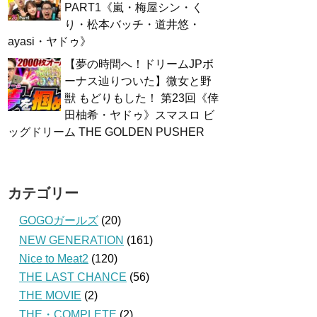
PART1《嵐・梅屋シン・く
り・松本バッチ・道井悠・
ayasi・ヤドゥ》
【夢の時間へ！ドリームJPボ
ーナス辿りついた】微女と野
獣 もどりもした！ 第23回《倖
田柚希・ヤドゥ》スマスロ ビ
ッグドリーム THE GOLDEN PUSHER
カテゴリー
GOGOガールズ
(20)
NEW GENERATION
(161)
Nice to Meat2
(120)
THE LAST CHANCE
(56)
THE MOVIE
(2)
THE・COMPLETE
(2)