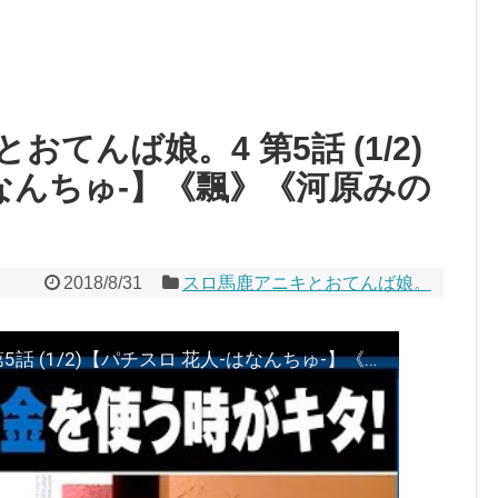
おてんば娘。4 第5話 (1/2)
なんちゅ-】《飄》《河原みの
2018/8/31
スロ馬鹿アニキとおてんば娘。
スロ馬鹿アニキとおてんば娘。4 第5話 (1/2)【パチスロ 花人-はなんちゅ-】《飄》《河原みのり》[ジャンバリ.TV][パチスロ][スロット]