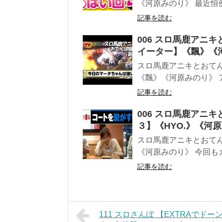
《河原みのり》 最近恒例
記事を読む
006 スロ馬鹿アニキ
イーター】《飄》《
スロ馬鹿アニキとおてんば
《飄》《河原みのり》 
記事を読む
006 スロ馬鹿アニキ
３】《HYO.》《河
スロ馬鹿アニキとおてんば
《河原みのり》 今回もガ
記事を読む
111 スロさんぽ 【EXTRAでドー