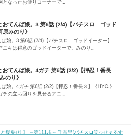
となったお便りコーナーで...
とおてんば娘。3 第6話 (2/4)【パチスロ ゴッド
河原みのり》
娘。3 第6話 (2/4)【パチスロ ゴッドイーター】
アニキは得意のゴッドイーターで、みのり...
とおてんば娘。4ガチ 第6話 (2/2)【押忍！番長
原みのり》
娘。4ガチ 第6話 (2/2)【押忍！番長３】《HYO.》
チの立ち回りを見せるアニ...
ンと爆乗せ!!】 ～第111歩～ 千奈里(パチスロ笑ゥせぇるす