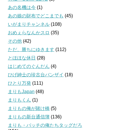
あの名機は今
(1)
あの娘の財布でどこまでも
(45)
いがまりチャンネル
(108)
おめぇらなんかスロ
(35)
その他
(42)
ただ、勝ちにゆきます
(112)
とほほな休日
(28)
はじめてのぐんだん
(4)
ひげ紳士の珍古台バンザイ
(18)
ひとり万発
(111)
まりもJapan
(48)
まりもくん
(1)
まりもの俺が賭け橋
(5)
まりもの新台通信簿
(136)
まりも・バッチの俺たちタッグだろ