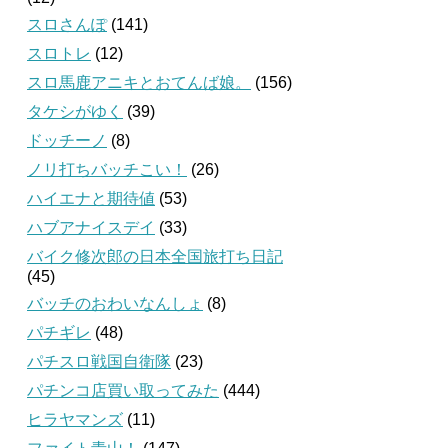
スロさんぽ
(141)
スロトレ
(12)
スロ馬鹿アニキとおてんば娘。
(156)
タケシがゆく
(39)
ドッチーノ
(8)
ノリ打ちバッチこい！
(26)
ハイエナと期待値
(53)
ハブアナイスデイ
(33)
バイク修次郎の日本全国旅打ち日記
(45)
バッチのおわいなんしょ
(8)
パチギレ
(48)
パチスロ戦国自衛隊
(23)
パチンコ店買い取ってみた
(444)
ヒラヤマンズ
(11)