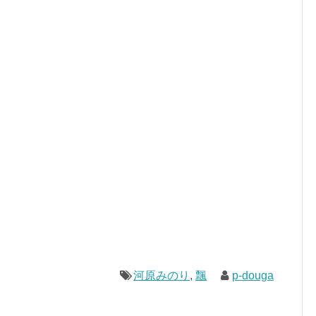
河原みのり
,
飄
p-douga