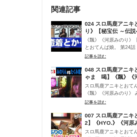
関連記事
024 スロ馬鹿アニキ
り》【秘宝伝 ～伝
《飄》《河原みのり》
とおてんば娘。 第24話 
記事を読む
048 スロ馬鹿アニキと
ゃま 喝】《飄》《
スロ馬鹿アニキとおてんば
《飄》《河原みのり》 
記事を読む
007 スロ馬鹿アニキ
2】《HYO.》《河
スロ馬鹿アニキとおてんば娘