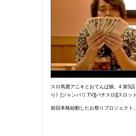
スロ馬鹿アニキとおてんば娘。4 第5話 
り》[ジャンバリ.TV][パチスロ][スロット
前回本格始動したお祭りプロジェクト