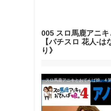
005 スロ馬鹿アニキと
【パチスロ 花人-は
り》