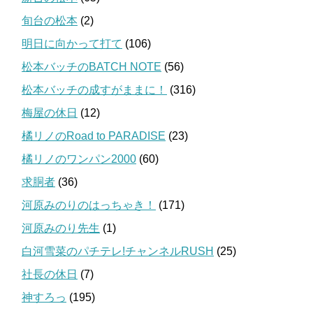
旬台の松本
(2)
明日に向かって打て
(106)
松本バッチのBATCH NOTE
(56)
松本バッチの成すがままに！
(316)
梅屋の休日
(12)
橘リノのRoad to PARADISE
(23)
橘リノのワンパン2000
(60)
求胴者
(36)
河原みのりのはっちゃき！
(171)
河原みのり先生
(1)
白河雪菜のパチテレ!チャンネルRUSH
(25)
社長の休日
(7)
神すろっ
(195)