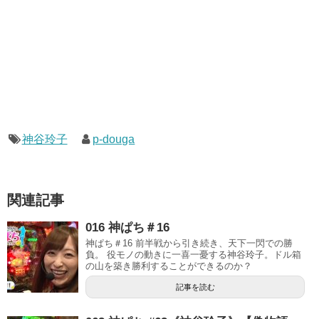
神谷玲子
p-douga
関連記事
016 神ぱち＃16
神ぱち＃16 前半戦から引き続き、天下一閃での勝
負。 役モノの動きに一喜一憂する神谷玲子。ドル箱
の山を築き勝利することができるのか？
記事を読む