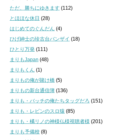
ただ、勝ちにゆきます
(112)
とほほな休日
(28)
はじめてのぐんだん
(4)
ひげ紳士の珍古台バンザイ
(18)
ひとり万発
(111)
まりもJapan
(48)
まりもくん
(1)
まりもの俺が賭け橋
(5)
まりもの新台通信簿
(136)
まりも・バッチの俺たちタッグだろ
(151)
まりも・レビンのスロ猿
(85)
まりも・橘リノの神様仏様視聴者様
(201)
まりも予備校
(8)