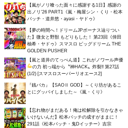
【嵐がノリ喰った面々に感謝する1日】感謝の
出ノリ’26 PART1《嵐・梅屋シン・くり・松本
バッチ・道井悠・ayasi・ヤドゥ》
【夢の時間へ！ドリームJPボーナス辿りつい
た】微女と野獣 もどりもした！ 第23回《倖田
柚希・ヤドゥ》スマスロ ビッグドリーム THE
GOLDEN PUSHER
【嵐と道井のてっぺん道】これがノワール声優
の力
初っ端から〝神HACK〟炸裂‼ 第27話
(1/2) [スマスロスーパーリオエース2]
『銭バカ』【SAOⅡ GOD】～くり坊があるこ
とにグッバイしました～《嵐・くり》
【忘れ物がまだある！俺は松解除を引かなきゃ
いけないんだ】松本バッチの成すがままに！
291話《松本バッチ・鬼Dイッチー》吉宗