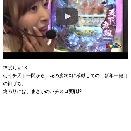
神ぱち＃18
朝イチ天下一閃から、花の慶次Xに移動しての、新年一発目
の神ぱち。
終わりには、まさかのパチスロ実戦!?