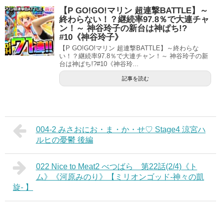
【P GO!GO!マリン 超連撃BATTLE】～
終わらない！？継続率97.8％で大連チャ
ン！～ 神谷玲子の新台は神ぱち!?
#10《神谷玲子》
【P GO!GO!マリン 超連撃BATTLE】～終わらな
い！？継続率97.8％で大連チャン！～ 神谷玲子の新
台は神ぱち!?#10《神谷玲...
記事を読む
004-2 みさおにお・ま・か・せ♡ Stage4 涼宮ハ
ルヒの憂鬱 後編
022 Nice to Meat2 べつばら 第22話(2/4)《ト
ム》《河原みのり》【ミリオンゴッド‐神々の凱
旋‐ 】