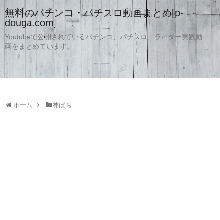
無料のパチンコ・パチスロ動画まとめ[p-
douga.com]
Youtubeで公開されているパチンコ、パチスロ、ライター実践動
画をまとめています。
ホーム
神ぱち