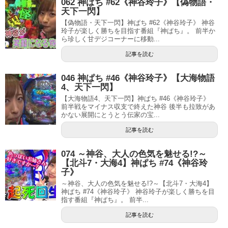
062 神ぱち #62《神谷玲子》【偽物語・
天下一閃】
【偽物語・天下一閃】神ぱち #62《神谷玲子》 神谷
玲子が楽しく勝ちを目指す番組『神ぱち』。 前半か
ら珍しく甘デジコーナーに移動...
記事を読む
046 神ぱち #46《神谷玲子》【大海物語
4、天下一閃】
【大海物語4、天下一閃】神ぱち #46《神谷玲子》
前半戦をマイナス収支で終えた神谷 後半も拉致があ
かない展開にとうとう伝家の宝...
記事を読む
074 ～神谷、大人の色気を魅せる!?～
【北斗7・大海4】神ぱち #74《神谷玲
子》
～神谷、大人の色気を魅せる!?～【北斗7・大海4】
神ぱち #74《神谷玲子》 神谷玲子が楽しく勝ちを目
指す番組『神ぱち』。 前半...
記事を読む