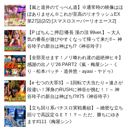
【嵐と道井のてっぺん道】※通常時の映像はほ
ぼありません※これが至高のリオラッシュEX
第27話(2/2) [スマスロスーパーリオエース2]
【P ぱちんこ押忍!番長 漢の頂 99ver.】～大人
気の番長が遊びやすくなって帰って来た!!～ 神
谷玲子の新台は神ぱち!?《神谷玲子》
【全部見せます！ノリ喰われ達の超絶神ヒキ】
感謝の出ノリ’26 PART2《嵐・梅屋シン・く
り・松本バッチ・道井悠・ayasi・ヤドゥ》
【e 七つの大罪3】～1回転で大当たり＝速さが
段違い！渾身のRUSHに神谷が挑む！！～ 神
谷玲子の新台は神ぱち!?#75《神谷玲子》
【立ち回り系パチスロ実戦番組】～緻密な立ち
回りで高設定ＧＥＴ！？～ ただ、勝ちにゆき
ます#111《梅屋シン》