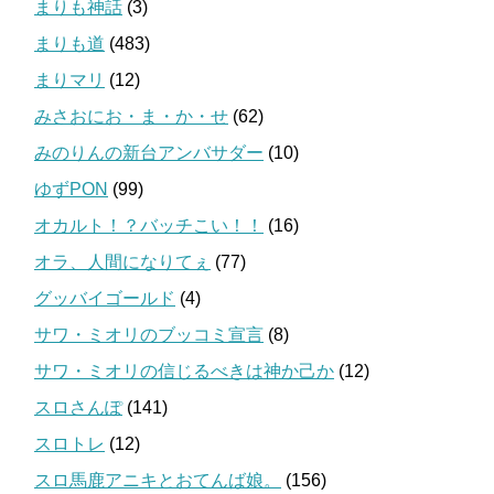
まりも神話
(3)
まりも道
(483)
まりマリ
(12)
みさおにお・ま・か・せ
(62)
みのりんの新台アンバサダー
(10)
ゆずPON
(99)
オカルト！？バッチこい！！
(16)
オラ、人間になりてぇ
(77)
グッバイゴールド
(4)
サワ・ミオリのブッコミ宣言
(8)
サワ・ミオリの信じるべきは神か己か
(12)
スロさんぽ
(141)
スロトレ
(12)
スロ馬鹿アニキとおてんば娘。
(156)