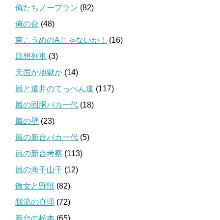
俺たちノープラン
(82)
俺の台
(48)
南こうめのAじゃないか！
(16)
回想列車
(3)
天国か地獄か
(14)
嵐と道井のてっぺん道
(117)
嵐の回胴バカ一代
(18)
嵐の壁
(23)
嵐の新台バカ一代
(5)
嵐の新台考察
(113)
嵐の海千山千
(12)
微女と野獣
(82)
我流の真理
(72)
新台の松本
(65)