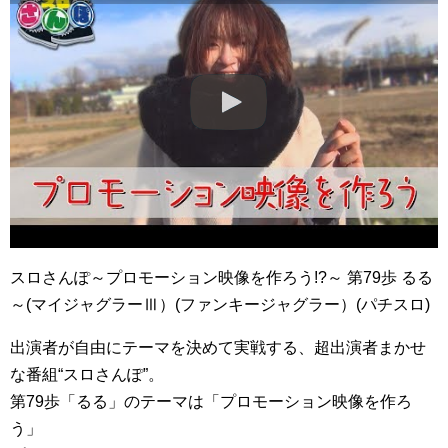
スロさんぽ～プロモーション映像を作ろう!?～ 第79歩 るる
～(マイジャグラーⅢ）(ファンキージャグラー）(パチスロ)
出演者が自由にテーマを決めて実戦する、超出演者まかせ
な番組“スロさんぽ”。
第79歩「るる」のテーマは「プロモーション映像を作ろ
う」