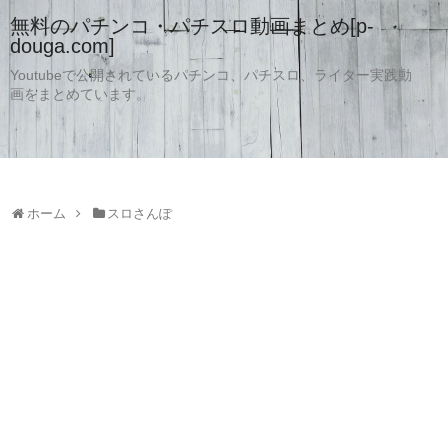
無料のパチンコ・パチスロ動画まとめ[p-
douga.com]
Youtubeで公開されているパチンコ、パチスロ、ライター実践動
画をまとめています。
ホーム
スロさんぽ