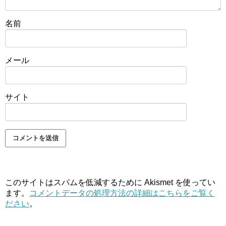
名前
メール
サイト
このサイトはスパムを低減するために Akismet を使ってい
ます。
コメントデータの処理方法の詳細はこちらをご覧く
ださい
。