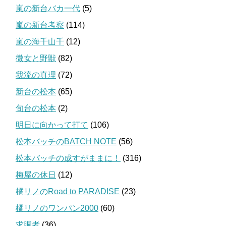
嵐の新台バカ一代
(5)
嵐の新台考察
(114)
嵐の海千山千
(12)
微女と野獣
(82)
我流の真理
(72)
新台の松本
(65)
旬台の松本
(2)
明日に向かって打て
(106)
松本バッチのBATCH NOTE
(56)
松本バッチの成すがままに！
(316)
梅屋の休日
(12)
橘リノのRoad to PARADISE
(23)
橘リノのワンパン2000
(60)
求胴者
(36)