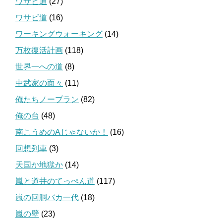
ワサビ通
(27)
ワサビ道
(16)
ワーキングウォーキング
(14)
万枚復活計画
(118)
世界一への道
(8)
中武家の面々
(11)
俺たちノープラン
(82)
俺の台
(48)
南こうめのAじゃないか！
(16)
回想列車
(3)
天国か地獄か
(14)
嵐と道井のてっぺん道
(117)
嵐の回胴バカ一代
(18)
嵐の壁
(23)