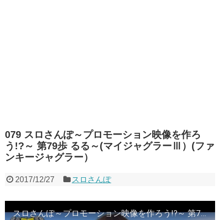
079 スロさんぽ～プロモーション映像を作ろ
う!?～ 第79歩 るる～(マイジャグラーⅢ）(ファ
ンキージャグラー）
2017/12/27
スロさんぽ
スロさんぽ～プロモーション映像を作ろう!?～ 第79歩 るる～(マイジャグラーⅢ）(ファンキージャグラー）(パチスロ)