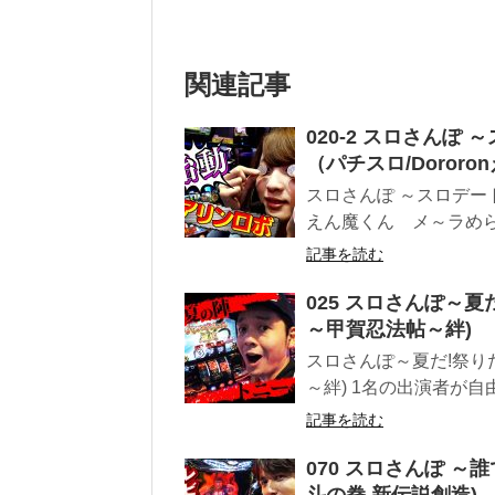
関連記事
020-2 スロさんぽ 
（パチスロ/Doror
スロさんぽ ～スロデートさん
えん魔くん メ～ラめら）
記事を読む
025 スロさんぽ～夏
～甲賀忍法帖～絆)
スロさんぽ～夏だ!祭り
～絆) 1名の出演者が自
記事を読む
070 スロさんぽ ～
斗の拳 新伝説創造)