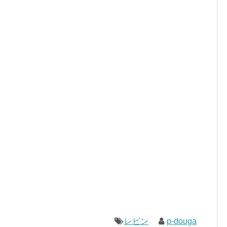
レビン
p-douga