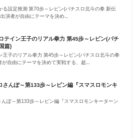
かる設定推測 第70歩～レビン(パチスロ北斗の拳 新伝
の出演者が自由にテーマを決め...
プロテイン王子のリアル拳力 第45歩～レビン(パチ
国篇)
ン王子のリアル拳力 第45歩～レビン(パチスロ北斗の拳
者が自由にテーマを決めて実戦する、超...
ロさんぽ～第133歩～レビン編『スマスロモンキ
んぽ～第133歩～レビン編『スマスロモンキーターン