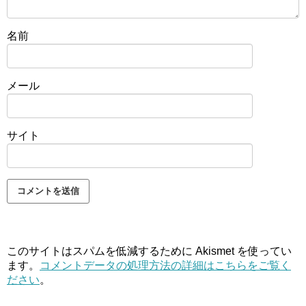
名前
メール
サイト
このサイトはスパムを低減するために Akismet を使ってい
ます。
コメントデータの処理方法の詳細はこちらをご覧く
ださい
。