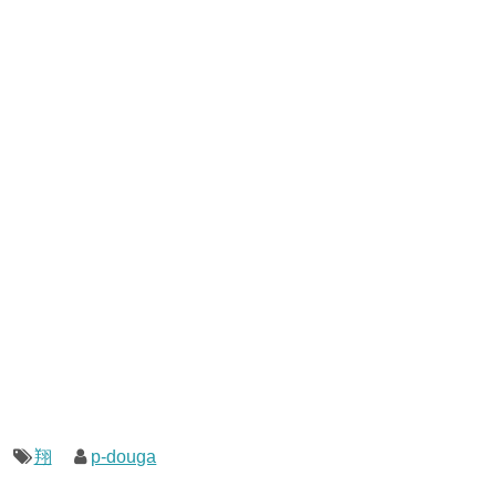
翔
p-douga