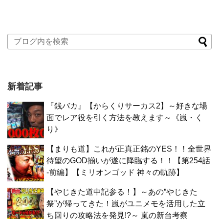
新着記事
『銭バカ』【からくりサーカス2】～好きな場
面でレア役を引く方法を教えます～《嵐・く
り》
【まりも道】これが正真正銘のYES！！全世界
待望のGOD揃いが遂に降臨する！！【第254話
-前編】【ミリオンゴッド 神々の軌跡】
【やじきた道中記参る！】～あの”やじきた
祭”が帰ってきた！嵐がユニメモを活用した立
ち回りの攻略法を発見!?～ 嵐の新台考察