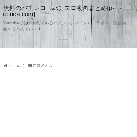
無料のパチンコ・パチスロ動画まとめ[p-
douga.com]
Youtubeで公開されているパチンコ、パチスロ、ライター実践動
画をまとめています。
ホーム
スロさんぽ