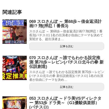
関連記事
069 スロさんぽ ～ 第68歩～借金返済計
画!? 翔(押忍！番長3)
スロさんぽ ～ 第68歩～借金返済計画!? 翔(押忍！番
長3)(パチスロ) 1名の出演者が自由にテーマを決めて
実戦する、超出演者ま...
記事を読む
070 スロさんぽ ～誰でもわかる設定推
測 第70歩～レビン(パチスロ北斗の拳 新
伝説創造)
スロさんぽ ～誰でもわかる設定推測 第70歩～レビン
(パチスロ北斗の拳 新伝説創造)(パチスロ) 1名の出演
者が自由にテーマを決め...
記事を読む
053 スロさんぽ ～ドラ美VSディレクタ
ー 第53歩 ドラ美～（G1優駿俱楽部）
(パチスロ)