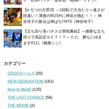
り・松本バッチ・道井悠・ayasi・ヤドゥ》
【e 七つの大罪3】～1回転で大当たり＝速さが
段違い！渾身のRUSHに神谷が挑む！！～ 神
谷玲子の新台は神ぱち!?#75《神谷玲子》
【立ち回り系パチスロ実戦番組】～緻密な立ち
回りで高設定ＧＥＴ！？～ ただ、勝ちにゆき
ます#111《梅屋シン》
カテゴリー
GOGOガールズ
(20)
NEW GENERATION
(161)
Nice to Meat2
(120)
THE LAST CHANCE
(56)
THE MOVIE
(2)