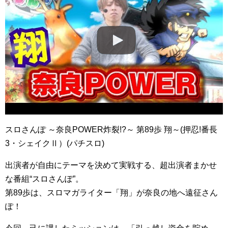
スロさんぽ ～奈良POWER炸裂!?～ 第89歩 翔～(押忍!番長
3・シェイクⅡ）(パチスロ)
出演者が自由にテーマを決めて実戦する、超出演者まかせ
な番組“スロさんぽ”。
第89歩は、スロマガライター「翔」が奈良の地へ遠征さん
ぽ！