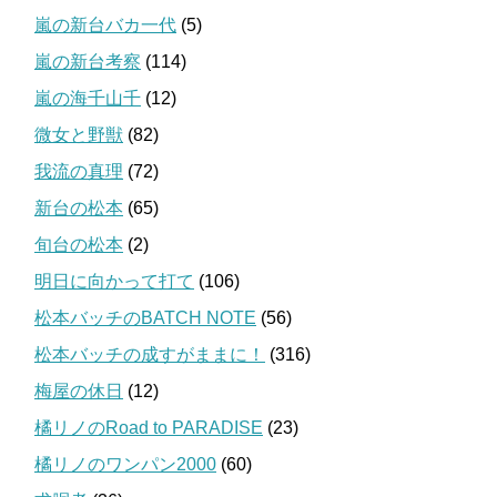
嵐の新台バカ一代
(5)
嵐の新台考察
(114)
嵐の海千山千
(12)
微女と野獣
(82)
我流の真理
(72)
新台の松本
(65)
旬台の松本
(2)
明日に向かって打て
(106)
松本バッチのBATCH NOTE
(56)
松本バッチの成すがままに！
(316)
梅屋の休日
(12)
橘リノのRoad to PARADISE
(23)
橘リノのワンパン2000
(60)