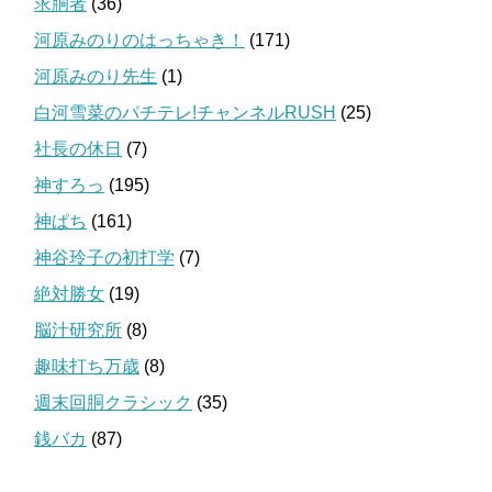
求胴者
(36)
河原みのりのはっちゃき！
(171)
河原みのり先生
(1)
白河雪菜のパチテレ!チャンネルRUSH
(25)
社長の休日
(7)
神すろっ
(195)
神ぱち
(161)
神谷玲子の初打学
(7)
絶対勝女
(19)
脳汁研究所
(8)
趣味打ち万歳
(8)
週末回胴クラシック
(35)
銭バカ
(87)