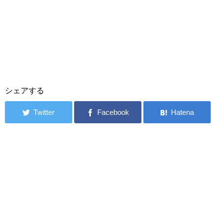
シェアする