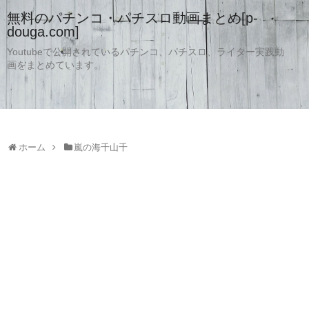
無料のパチンコ・パチスロ動画まとめ[p-
douga.com]
Youtubeで公開されているパチンコ、パチスロ、ライター実践動
画をまとめています。
ホーム
嵐の海千山千