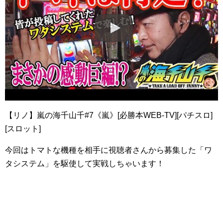
【リノ】嵐の海千山千#7《嵐》[必勝本WEB-TV][パチスロ]
[スロット]
今回はトマトな機種を相手に視聴者さんから募集した「ワ
タシステム」を駆使して実戦しちゃいます！