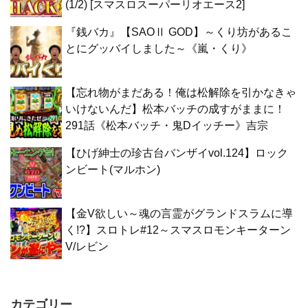
(1/2) [スマスロスーパーリオエース2]
『銭バカ』【SAOⅡ GOD】～くり坊があるこ
とにグッバイしました～《嵐・くり》
【忘れ物がまだある！俺は松解除を引かなきゃ
いけないんだ】松本バッチの成すがままに！
291話《松本バッチ・鬼Dイッチー》吉宗
【ひげ紳士の珍古台バンザイvol.124】ロック
ンビート(マルホン)
【金V欲しい～魂の言霊がグランドスラムに導
く!?】スロトレ#12～スマスロモンキーターン
V/レビン
カテゴリー