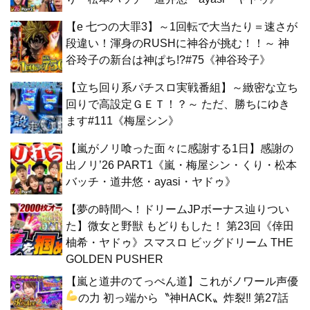
【e 七つの大罪3】～1回転で大当たり＝速さが
段違い！渾身のRUSHに神谷が挑む！！～ 神
谷玲子の新台は神ぱち!?#75《神谷玲子》
【立ち回り系パチスロ実戦番組】～緻密な立ち
回りで高設定ＧＥＴ！？～ ただ、勝ちにゆき
ます#111《梅屋シン》
【嵐がノリ喰った面々に感謝する1日】感謝の
出ノリ’26 PART1《嵐・梅屋シン・くり・松本
バッチ・道井悠・ayasi・ヤドゥ》
【夢の時間へ！ドリームJPボーナス辿りつい
た】微女と野獣 もどりもした！ 第23回《倖田
柚希・ヤドゥ》スマスロ ビッグドリーム THE
GOLDEN PUSHER
【嵐と道井のてっぺん道】これがノワール声優
の力
初っ端から〝神HACK〟炸裂‼ 第27話