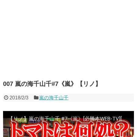
007 嵐の海千山千#7《嵐》【リノ】
2018/2/3
嵐の海千山千
【リノ】嵐の海千山千 #7《嵐》[必勝本WEB-TV][パチスロ][スロット]