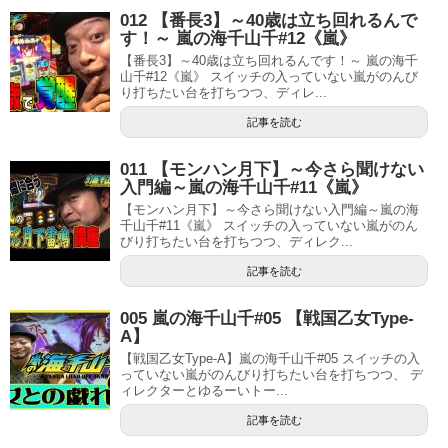
012 【番長3】～40歳は立ち回れるんで
す！～ 嵐の海千山千#12《嵐》
【番長3】～40歳は立ち回れるんです！～ 嵐の海千
山千#12《嵐》 スイッチの入っていない嵐がのんび
り打ちたい台を打ちつつ、ディレ...
記事を読む
011 【モンハン月下】～今さら聞けない
入門編～嵐の海千山千#11《嵐》
【モンハン月下】～今さら聞けない入門編～嵐の海
千山千#11《嵐》 スイッチの入っていない嵐がのん
びり打ちたい台を打ちつつ、ディレク...
記事を読む
005 嵐の海千山千#05 【戦国乙女Type-
A】
【戦国乙女Type-A】嵐の海千山千#05 スイッチの入
っていない嵐がのんびり打ちたい台を打ちつつ、 デ
ィレクターとゆるーいトー...
記事を読む