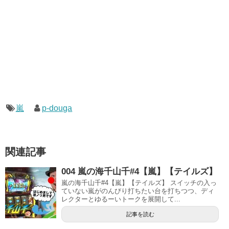
嵐
p-douga
関連記事
004 嵐の海千山千#4【嵐】【テイルズ】
嵐の海千山千#4【嵐】【テイルズ】 スイッチの入っ
ていない嵐がのんびり打ちたい台を打ちつつ、ディ
レクターとゆるーいトークを展開して...
記事を読む