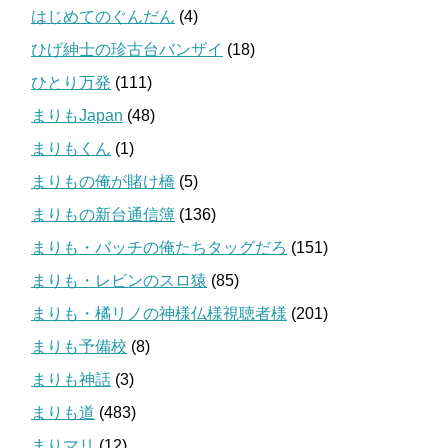
はじめてのぐんだん
(4)
ひげ紳士の珍古台バンザイ
(18)
ひとり万発
(111)
まりもJapan
(48)
まりもくん
(1)
まりもの俺が賭け橋
(5)
まりもの新台通信簿
(136)
まりも・バッチの俺たちタッグだろ
(151)
まりも・レビンのスロ猿
(85)
まりも・橘リノの神様仏様視聴者様
(201)
まりも予備校
(8)
まりも神話
(3)
まりも道
(483)
まりマリ
(12)