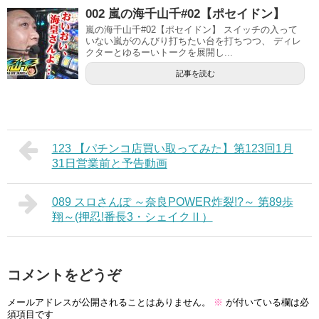
002 嵐の海千山千#02【ポセイドン】
嵐の海千山千#02【ポセイドン】 スイッチの入って
いない嵐がのんびり打ちたい台を打ちつつ、 ディレ
クターとゆるーいトークを展開し...
記事を読む
123 【パチンコ店買い取ってみた】第123回1月
31日営業前と予告動画
089 スロさんぽ ～奈良POWER炸裂!?～ 第89歩
翔～(押忍!番長3・シェイクⅡ）
コメントをどうぞ
メールアドレスが公開されることはありません。
※
が付いている欄は必
須項目です