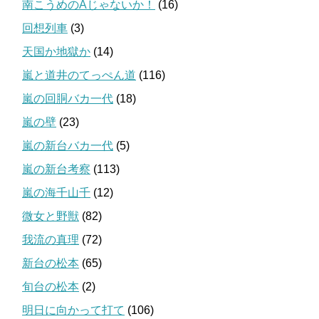
南こうめのAじゃないか！
(16)
回想列車
(3)
天国か地獄か
(14)
嵐と道井のてっぺん道
(116)
嵐の回胴バカ一代
(18)
嵐の壁
(23)
嵐の新台バカ一代
(5)
嵐の新台考察
(113)
嵐の海千山千
(12)
微女と野獣
(82)
我流の真理
(72)
新台の松本
(65)
旬台の松本
(2)
明日に向かって打て
(106)