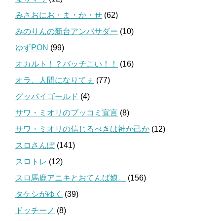
みさおにお・ま・か・せ
(62)
みのりんの新台アンバサダー
(10)
ゆずPON
(99)
オカルト！？バッチこい！！
(16)
オラ、人間になりてぇ
(77)
グッバイゴールド
(4)
サワ・ミオリのブッコミ宣言
(8)
サワ・ミオリの信じるべきは神か己か
(12)
スロさんぽ
(141)
スロトレ
(12)
スロ馬鹿アニキとおてんば娘。
(156)
タケシがゆく
(39)
ドッチーノ
(8)