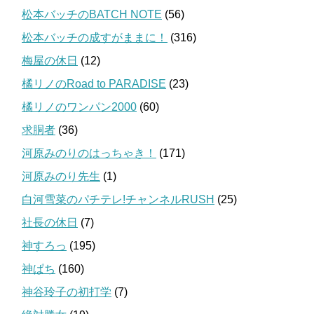
松本バッチのBATCH NOTE
(56)
松本バッチの成すがままに！
(316)
梅屋の休日
(12)
橘リノのRoad to PARADISE
(23)
橘リノのワンパン2000
(60)
求胴者
(36)
河原みのりのはっちゃき！
(171)
河原みのり先生
(1)
白河雪菜のパチテレ!チャンネルRUSH
(25)
社長の休日
(7)
神すろっ
(195)
神ぱち
(160)
神谷玲子の初打学
(7)