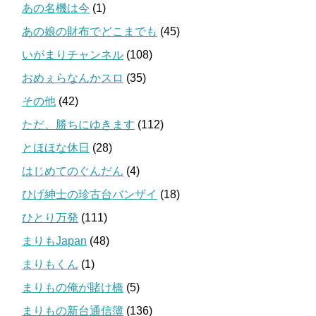
あの名機は今
(1)
あの娘の財布でどこまでも
(45)
いがまりチャンネル
(108)
おめぇらなんかスロ
(35)
その他
(42)
ただ、勝ちにゆきます
(112)
とほほな休日
(28)
はじめてのぐんだん
(4)
ひげ紳士の珍古台バンザイ
(18)
ひとり万発
(111)
まりもJapan
(48)
まりもくん
(1)
まりもの俺が賭け橋
(5)
まりもの新台通信簿
(136)