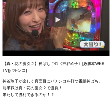
【真・花の慶次２】神ぱち #41《神谷玲子》[必勝本WEB-
TV][パチンコ]
神谷玲子が楽しく真面目にパチンコを打つ番組神ぱち。
前半戦は真・花の慶次２で勝負！
果たして勝利できるのか！？