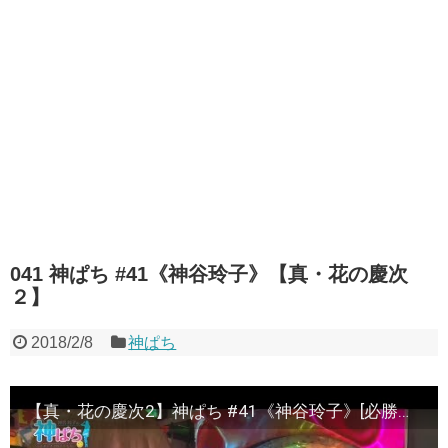
041 神ぱち #41《神谷玲子》【真・花の慶次
２】
2018/2/8
神ぱち
【真・花の慶次2】神ぱち #41《神谷玲子》[必勝本WEB-TV][パチンコ]