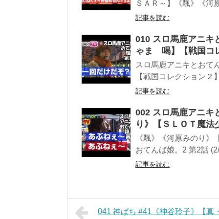
ＳＡＲ～】《飄》《河原
記事を読む
010 スロ馬鹿アニキ
ゃま 喝】【戦国コ
スロ馬鹿アニキとおてんば
【戦国コレクション２】
記事を読む
002 スロ馬鹿アニキ
り》【ＳＬＯＴ魔法
《飄》《河原みのり》
おてんば娘。2 第2話 (2
記事を読む
041 神ぱち #41《神谷玲子》【