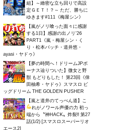
組】～緻密な立ち回りで高設
定ＧＥＴ！？～ ただ、勝ちに
ゆきます#111《梅屋シン》
【嵐がノリ喰った面々に感謝
する1日】感謝の出ノリ’26
PART1《嵐・梅屋シン・く
り・松本バッチ・道井悠・
ayasi・ヤドゥ》
【夢の時間へ！ドリームJPボ
ーナス辿りついた】微女と野
獣 もどりもした！ 第23回《倖
田柚希・ヤドゥ》スマスロ ビ
ッグドリーム THE GOLDEN PUSHER
【嵐と道井のてっぺん道】こ
れがノワール声優の力
初っ
端から〝神HACK〟炸裂‼ 第27
話(1/2) [スマスロスーパーリオ
エース2]