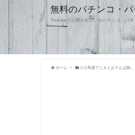
無料のパチンコ・パチス
Youtubeで公開されているパチンコ、
ホーム
スロ馬鹿アニキとおてんば娘。