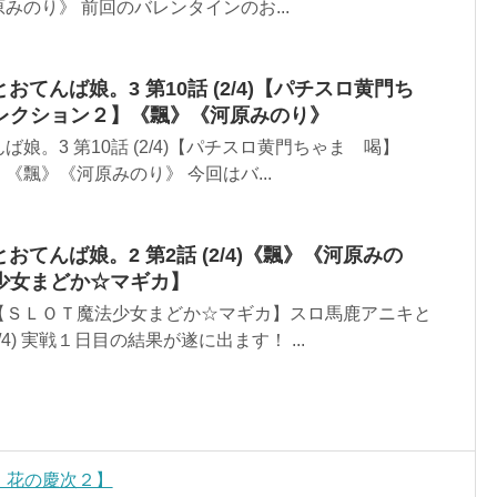
みのり》 前回のバレンタインのお...
とおてんば娘。3 第10話 (2/4)【パチスロ黄門ち
レクション２】《飄》《河原みのり》
娘。3 第10話 (2/4)【パチスロ黄門ちゃま 喝】
《飄》《河原みのり》 今回はバ...
とおてんば娘。2 第2話 (2/4)《飄》《河原みの
少女まどか☆マギカ】
【ＳＬＯＴ魔法少女まどか☆マギカ】スロ馬鹿アニキと
/4) 実戦１日目の結果が遂に出ます！ ...
真・花の慶次２】