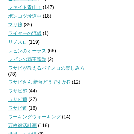
ファイト青山！
(147)
ポンコツ珍道中
(18)
マリ嬢
(35)
ライターの流儀
(1)
リノスロ
(119)
レビンのオーラス
(66)
レビンの覇王降臨
(2)
ワサビが教えるパチスロの楽しみ方
(78)
ワサビさん 新台どうですか!?
(12)
ワサビ超
(44)
ワサビ通
(27)
ワサビ道
(16)
ワーキングウォーキング
(14)
万枚復活計画
(118)