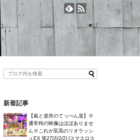
新着記事
【嵐と道井のてっぺん道】※
通常時の映像はほぼありませ
ん※これが至高のリオラッシ
ュEX 第27話(2/2) [スマスロス