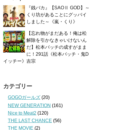
『銭バカ』【SAOⅡ GOD】～
くり坊があることにグッバイ
しました～《嵐・くり》
【忘れ物がまだある！俺は松
解除を引かなきゃいけないん
だ】松本バッチの成すがまま
に！291話《松本バッチ・鬼D
イッチー》吉宗
カテゴリー
GOGOガールズ
(20)
NEW GENERATION
(161)
Nice to Meat2
(120)
THE LAST CHANCE
(56)
THE MOVIE
(2)