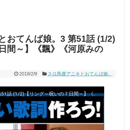
おてんば娘。3 第51話 (1/2)
日間～】《飄》《河原みの
2018/2/9
スロ馬鹿アニキとおてんば娘。
スロ馬鹿アニキとおてんば娘。3 第51話 (1/2)【リング～呪いの７日間～】《飄》《河原みのり》[ジャンバリ.TV][パチスロ][スロット]