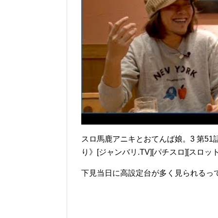
スロ馬鹿アニキとおてんば娘。3 第51話
り》[ジャンバリ.TV][パチスロ][スロット
下見当日に高設定台が多く見られるっ