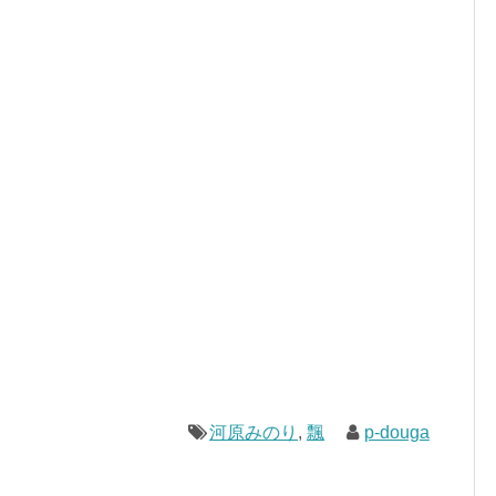
河原みのり
,
飄
p-douga