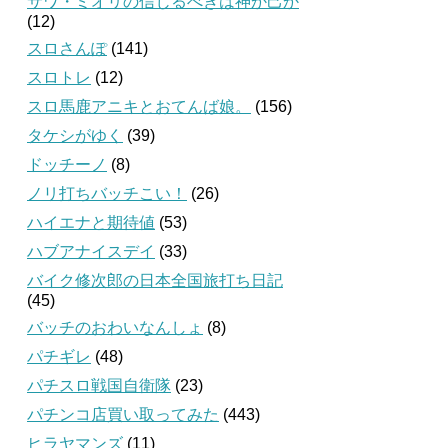
サワ・ミオリの信じるべきは神か己か
(12)
スロさんぽ
(141)
スロトレ
(12)
スロ馬鹿アニキとおてんば娘。
(156)
タケシがゆく
(39)
ドッチーノ
(8)
ノリ打ちバッチこい！
(26)
ハイエナと期待値
(53)
ハブアナイスデイ
(33)
バイク修次郎の日本全国旅打ち日記
(45)
バッチのおわいなんしょ
(8)
パチギレ
(48)
パチスロ戦国自衛隊
(23)
パチンコ店買い取ってみた
(443)
ヒラヤマンズ
(11)