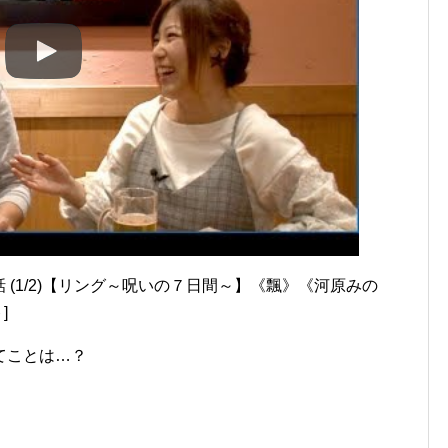
 (1/2)【リング～呪いの７日間～】《飄》《河原みの
]
てことは…？