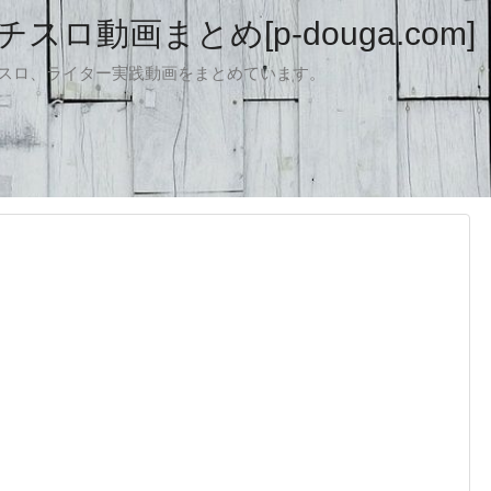
ロ動画まとめ[p-douga.com]
パチスロ、ライター実践動画をまとめています。