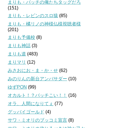
まりも・バッチの俺たちタッグだろ
(151)
まりも・レビンのスロ猿
(85)
まりも・橘リノの神様仏様視聴者様
(201)
まりも予備校
(8)
まりも神話
(3)
まりも道
(483)
まりマリ
(12)
みさおにお・ま・か・せ
(62)
みのりんの新台アンバサダー
(10)
ゆずPON
(99)
オカルト！？バッチこい！！
(16)
オラ、人間になりてぇ
(77)
グッバイゴールド
(4)
サワ・ミオリのブッコミ宣言
(8)