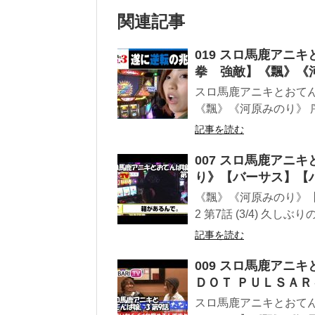
関連記事
019 スロ馬鹿アニキと
拳 強敵】《飄》《
スロ馬鹿アニキとおてんば
《飄》《河原みのり》 
記事を読む
007 スロ馬鹿アニキ
り》【バーサス】【
《飄》《河原みのり》
2 第7話 (3/4) 久し
記事を読む
009 スロ馬鹿アニキ
ＤＯＴ ＰＵＬＳＡ
スロ馬鹿アニキとおてんば