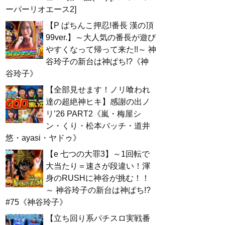
ーパーリオエース2]
【P ぱちんこ押忍!番長 漢の頂
99ver.】～大人気の番長が遊び
やすくなって帰って来た!!～ 神
谷玲子の新台は神ぱち!?《神
谷玲子》
【全部見せます！ノリ喰われ
達の超絶神ヒキ】感謝の出ノ
リ’26 PART2《嵐・梅屋シ
ン・くり・松本バッチ・道井
悠・ayasi・ヤドゥ》
【e 七つの大罪3】～1回転で
大当たり＝速さが段違い！渾
身のRUSHに神谷が挑む！！
～ 神谷玲子の新台は神ぱち!?
#75《神谷玲子》
【立ち回り系パチスロ実戦番