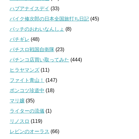
ハブアナイスデイ
(33)
バイク修次郎の日本全国旅打ち日記
(45)
バッチのおわいなんしょ
(8)
パチギレ
(48)
パチスロ戦国自衛隊
(23)
パチンコ店買い取ってみた
(444)
ヒラヤマンズ
(11)
ファイト青山！
(147)
ポンコツ珍道中
(18)
マリ嬢
(35)
ライターの流儀
(1)
リノスロ
(119)
レビンのオーラス
(66)