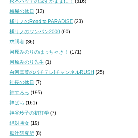
松本バッチの成すがままに！
(316)
梅屋の休日
(12)
橘リノのRoad to PARADISE
(23)
橘リノのワンパン2000
(60)
求胴者
(36)
河原みのりのはっちゃき！
(171)
河原みのり先生
(1)
白河雪菜のパチテレ!チャンネルRUSH
(25)
社長の休日
(7)
神すろっ
(195)
神ぱち
(161)
神谷玲子の初打学
(7)
絶対勝女
(19)
脳汁研究所
(8)