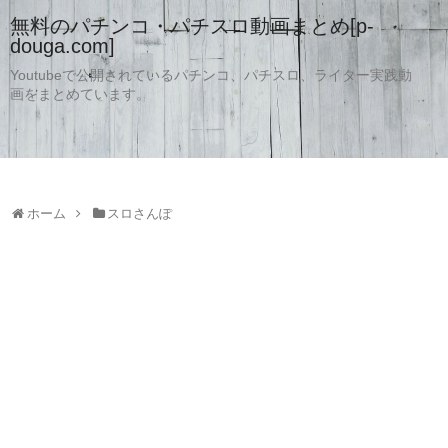
無料のパチンコ・パチスロ動画まとめ[p-
douga.com]
Youtubeで公開されているパチンコ、パチスロ、ライター実践動
画をまとめています。
ホーム
スロさんぽ