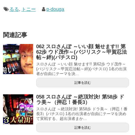
るる
,
トニー
p-douga
関連記事
062 スロさんぽ ～いい顔 魅せます!! 第
62歩 ウド茂作～(バジリスク～甲賀忍法
帖～絆)(パチスロ)
スロさんぽ ～いい顔 魅せます!! 第62歩 ウド茂作～
(バジリスク～甲賀忍法帖～絆)(パチスロ) 1名の出演
者が自由にテーマを決...
記事を読む
058 スロさんぽ ～絶頂対決! 第58歩 ド
ラ美～（押忍！番長3）
スロさんぽ ～絶頂対決! 第58歩 ドラ美～（押忍！番
長3）(パチスロ) 1名の出演者が自由にテーマを決め
て実戦する、超出演者まか...
記事を読む