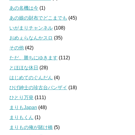
あの名機は今
(1)
あの娘の財布でどこまでも
(45)
いがまりチャンネル
(108)
おめぇらなんかスロ
(35)
その他
(42)
ただ、勝ちにゆきます
(112)
とほほな休日
(28)
はじめてのぐんだん
(4)
ひげ紳士の珍古台バンザイ
(18)
ひとり万発
(111)
まりもJapan
(48)
まりもくん
(1)
まりもの俺が賭け橋
(5)