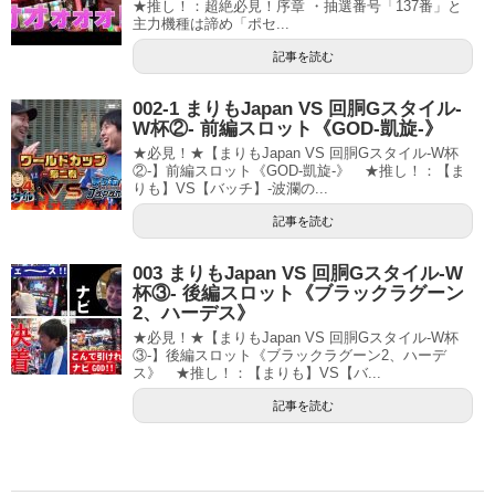
★推し！：超絶必見！序章 ・抽選番号「137番」と
主力機種は諦め「ポセ...
記事を読む
002-1 まりもJapan VS 回胴Gスタイル-
W杯②- 前編スロット《GOD-凱旋-》
★必見！★【まりもJapan VS 回胴Gスタイル-W杯
②-】前編スロット《GOD-凱旋-》 ★推し！：【ま
りも】VS【バッチ】-波瀾の...
記事を読む
003 まりもJapan VS 回胴Gスタイル-W
杯③- 後編スロット《ブラックラグーン
2、ハーデス》
★必見！★【まりもJapan VS 回胴Gスタイル-W杯
③-】後編スロット《ブラックラグーン2、ハーデ
ス》 ★推し！：【まりも】VS【バ...
記事を読む