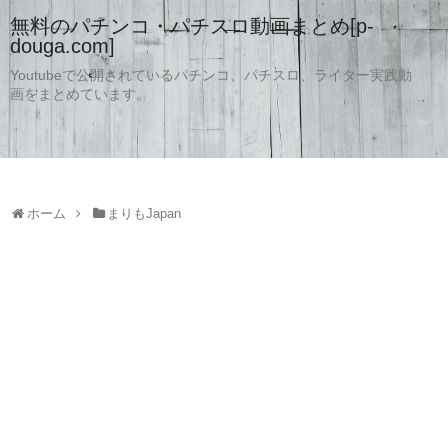
無料のパチンコ・パチスロ動画まとめ[p-
douga.com]
Youtubeで公開されているパチンコ、パチスロ、ライター実践動
画をまとめています。
ホーム
まりもJapan