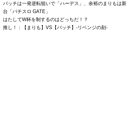
バッチは一発逆転狙いで「ハーデス」、余裕のまりもは新
台「パチスロ GATE」
はたしてW杯を制するのはどっちだ！？
推し！：【まりも】VS【バッチ】-リベンジの刻-