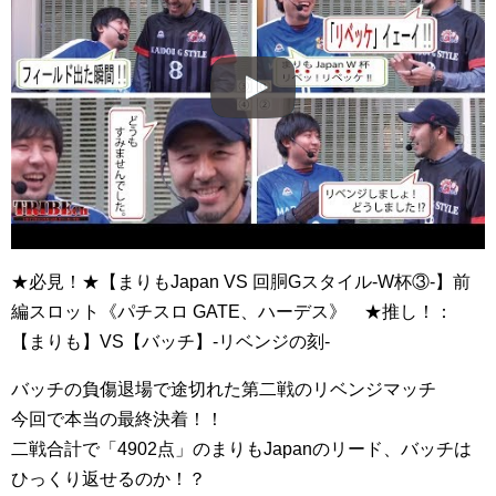
★必見！★【まりもJapan VS 回胴Gスタイル-W杯③-】前
編スロット《パチスロ GATE、ハーデス》 ★推し！：
【まりも】VS【バッチ】-リベンジの刻-
バッチの負傷退場で途切れた第二戦のリベンジマッチ
今回で本当の最終決着！！
二戦合計で「4902点」のまりもJapanのリード、バッチは
ひっくり返せるのか！？