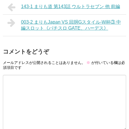
143-1 まりも道 第143話 ウルトラセブン 他 前編
003-2 まりもJapan VS 回胴Gスタイル-W杯③ 中
編スロット《パチスロ GATE、ハーデス》
コメントをどうぞ
メールアドレスが公開されることはありません。
※
が付いている欄は必
須項目です