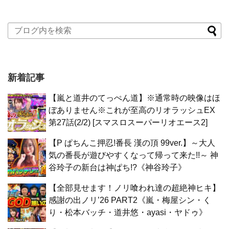
新着記事
【嵐と道井のてっぺん道】※通常時の映像はほ
ぼありません※これが至高のリオラッシュEX
第27話(2/2) [スマスロスーパーリオエース2]
【P ぱちんこ押忍!番長 漢の頂 99ver.】～大人
気の番長が遊びやすくなって帰って来た!!～ 神
谷玲子の新台は神ぱち!?《神谷玲子》
【全部見せます！ノリ喰われ達の超絶神ヒキ】
感謝の出ノリ’26 PART2《嵐・梅屋シン・く
り・松本バッチ・道井悠・ayasi・ヤドゥ》