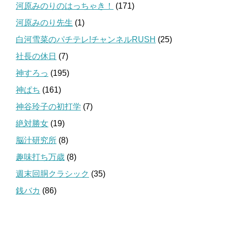
河原みのりのはっちゃき！
(171)
河原みのり先生
(1)
白河雪菜のパチテレ!チャンネルRUSH
(25)
社長の休日
(7)
神すろっ
(195)
神ぱち
(161)
神谷玲子の初打学
(7)
絶対勝女
(19)
脳汁研究所
(8)
趣味打ち万歳
(8)
週末回胴クラシック
(35)
銭バカ
(86)