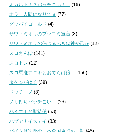
オカルト！？バッチこい！！
(16)
オラ、人間になりてぇ
(77)
グッバイゴールド
(4)
サワ・ミオリのブッコミ宣言
(8)
サワ・ミオリの信じるべきは神か己か
(12)
スロさんぽ
(141)
スロトレ
(12)
スロ馬鹿アニキとおてんば娘。
(156)
タケシがゆく
(39)
ドッチーノ
(8)
ノリ打ちバッチこい！
(26)
ハイエナと期待値
(53)
ハブアナイスデイ
(33)
バイク修次郎の日本全国旅打ち日記
(45)