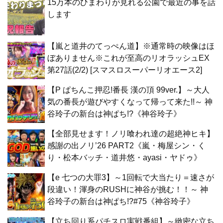
15万本のひまわりが見れる公園で最近の事を話
します
【嵐と道井のてっぺん道】※通常時の映像はほ
ぼありません※これが至高のリオラッシュEX
第27話(2/2) [スマスロスーパーリオエース2]
【P ぱちんこ押忍!番長 漢の頂 99ver.】～大人
気の番長が遊びやすくなって帰って来た!!～ 神
谷玲子の新台は神ぱち!?《神谷玲子》
【全部見せます！ノリ喰われ達の超絶神ヒキ】
感謝の出ノリ’26 PART2《嵐・梅屋シン・く
り・松本バッチ・道井悠・ayasi・ヤドゥ》
【e 七つの大罪3】～1回転で大当たり＝速さが
段違い！渾身のRUSHに神谷が挑む！！～ 神
谷玲子の新台は神ぱち!?#75《神谷玲子》
【立ち回り系パチスロ実戦番組】～緻密な立ち