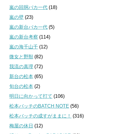
嵐の回胴バカ一代
(18)
嵐の壁
(23)
嵐の新台バカ一代
(5)
嵐の新台考察
(114)
嵐の海千山千
(12)
微女と野獣
(82)
我流の真理
(72)
新台の松本
(65)
旬台の松本
(2)
明日に向かって打て
(106)
松本バッチのBATCH NOTE
(56)
松本バッチの成すがままに！
(316)
梅屋の休日
(12)