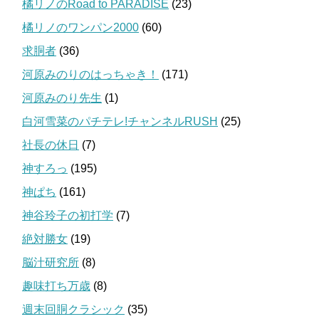
橘リノのRoad to PARADISE
(23)
橘リノのワンパン2000
(60)
求胴者
(36)
河原みのりのはっちゃき！
(171)
河原みのり先生
(1)
白河雪菜のパチテレ!チャンネルRUSH
(25)
社長の休日
(7)
神すろっ
(195)
神ぱち
(161)
神谷玲子の初打学
(7)
絶対勝女
(19)
脳汁研究所
(8)
趣味打ち万歳
(8)
週末回胴クラシック
(35)