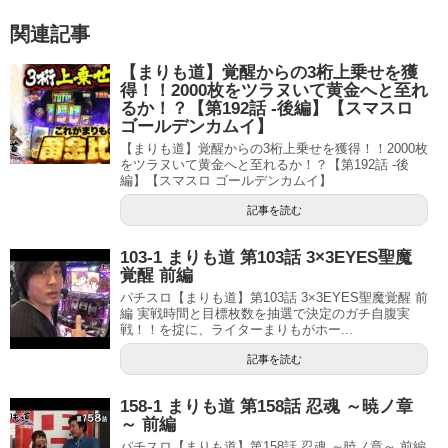
関連記事
【まりも道】覚醒からの3桁上乗せを獲
得！！2000枚をツラヌいて黄金へと至れ
るか！？【第192話 -後編】【スマスロ
ゴールデンカムイ】
【まりも道】覚醒からの3桁上乗せを獲得！！2000枚
をツラヌいて黄金へと至れるか！？【第192話 -後
編】【スマスロ ゴールデンカムイ】
記事を読む
103-1 まりも道 第103話 3×3EYES聖魔
覚醒 前編
パチスロ【まりも道】第103話 3×3EYES聖魔覚醒 前
編 実戦時間と目標枚数を抽選で決定のガチ自腹実
戦！！を掟に、ライターまりもがホー...
記事を読む
158-1 まりも道 第158話 忍魂 ～暁ノ章
～ 前編
パチスロ【まりも道】第158話 忍魂 ～暁ノ章～ 前編