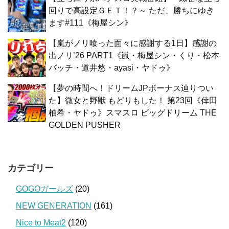
回りで高設定ＧＥＴ！？～ ただ、勝ちにゆき
ます#111《梅屋シン》
【嵐がノリ喰った面々に感謝する1日】感謝の
出ノリ’26 PART1《嵐・梅屋シン・くり・松本
バッチ・道井悠・ayasi・ヤドゥ》
【夢の時間へ！ドリームJPボーナス辿りつい
た】微女と野獣 もどりもした！ 第23回《倖田
柚希・ヤドゥ》スマスロ ビッグドリーム THE
GOLDEN PUSHER
カテゴリー
GOGOガールズ
(20)
NEW GENERATION
(161)
Nice to Meat2
(120)