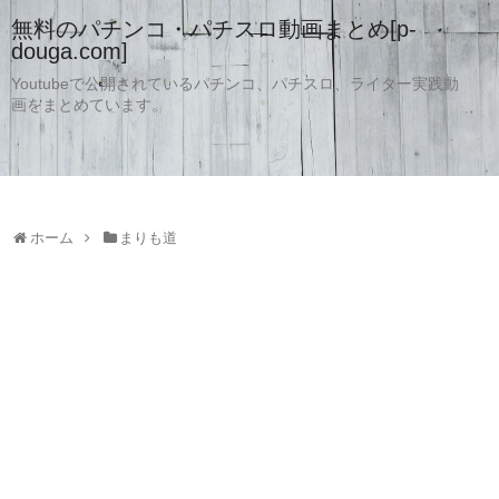
無料のパチンコ・パチスロ動画まとめ[p-
douga.com]
Youtubeで公開されているパチンコ、パチスロ、ライター実践動
画をまとめています。
ホーム
まりも道