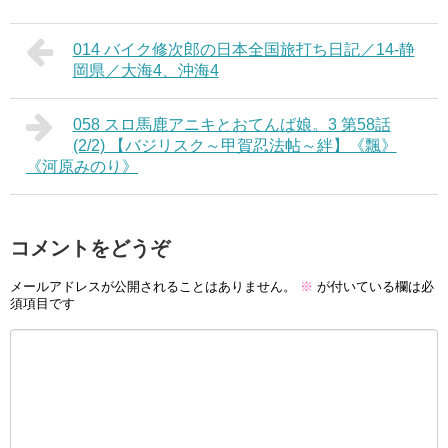
014 バイク修次郎の日本全国旅打ち日記／14-静
岡県／大海4、沖海4
058 スロ馬鹿アニキとおてんば娘。3 第58話
(2/2) 【バジリスク～甲賀忍法帖～絆】《飄》
《河原みのり》
コメントをどうぞ
メールアドレスが公開されることはありません。
※
が付いている欄は必
須項目です