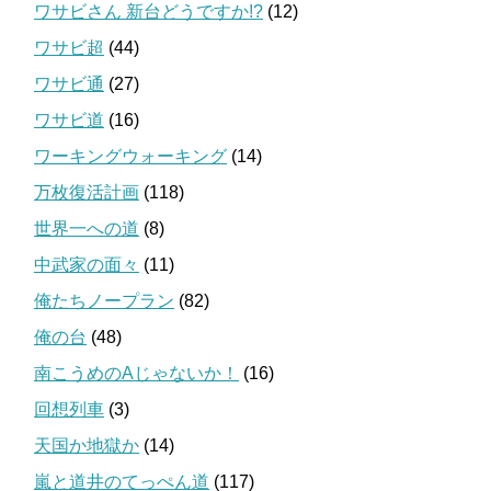
ワサビさん 新台どうですか!?
(12)
ワサビ超
(44)
ワサビ通
(27)
ワサビ道
(16)
ワーキングウォーキング
(14)
万枚復活計画
(118)
世界一への道
(8)
中武家の面々
(11)
俺たちノープラン
(82)
俺の台
(48)
南こうめのAじゃないか！
(16)
回想列車
(3)
天国か地獄か
(14)
嵐と道井のてっぺん道
(117)