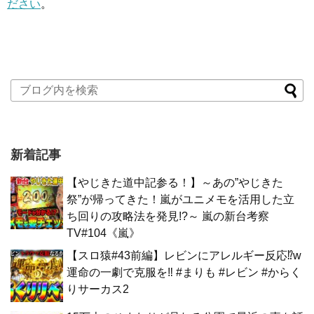
ださい
。
新着記事
【やじきた道中記参る！】～あの”やじきた
祭”が帰ってきた！嵐がユニメモを活用した立
ち回りの攻略法を発見!?～ 嵐の新台考察
TV#104《嵐》
【スロ猿#43前編】レビンにアレルギー反応⁉w
運命の一劇で克服を‼ #まりも #レビン #からく
りサーカス2