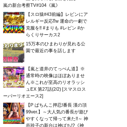
嵐の新台考察TV#104《嵐》
【スロ猿#43前編】レビンにア
レルギー反応⁉w 運命の一劇で
克服を‼ #まりも #レビン #か
らくりサーカス2
15万本のひまわりが見れる公
園で最近の事を話します
【嵐と道井のてっぺん道】※
通常時の映像はほぼありませ
ん※これが至高のリオラッシ
ュEX 第27話(2/2) [スマスロス
ーパーリオエース2]
【P ぱちんこ押忍!番長 漢の頂
99ver.】～大人気の番長が遊び
やすくなって帰って来た!!～ 神
谷玲子の新台は神ぱち!?《神