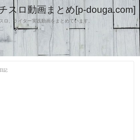
ロ動画まとめ[p-douga.com]
パチスロ、ライター実践動画をまとめています。
日記