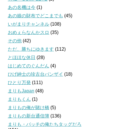
あの名機は今
(1)
あの娘の財布でどこまでも
(45)
いがまりチャンネル
(108)
おめぇらなんかスロ
(35)
その他
(42)
ただ、勝ちにゆきます
(112)
とほほな休日
(28)
はじめてのぐんだん
(4)
ひげ紳士の珍古台バンザイ
(18)
ひとり万発
(111)
まりもJapan
(48)
まりもくん
(1)
まりもの俺が賭け橋
(5)
まりもの新台通信簿
(136)
まりも・バッチの俺たちタッグだろ