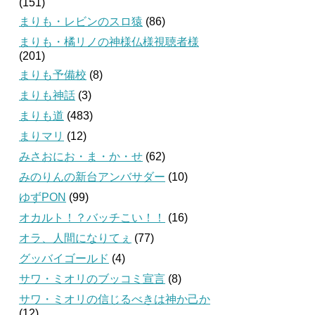
(151)
まりも・レビンのスロ猿
(86)
まりも・橘リノの神様仏様視聴者様
(201)
まりも予備校
(8)
まりも神話
(3)
まりも道
(483)
まりマリ
(12)
みさおにお・ま・か・せ
(62)
みのりんの新台アンバサダー
(10)
ゆずPON
(99)
オカルト！？バッチこい！！
(16)
オラ、人間になりてぇ
(77)
グッバイゴールド
(4)
サワ・ミオリのブッコミ宣言
(8)
サワ・ミオリの信じるべきは神か己か
(12)