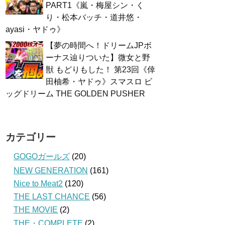
PART1《嵐・梅屋シン・く
り・松本バッチ・道井悠・
ayasi・ヤドゥ》
【夢の時間へ！ドリームJPボ
ーナス辿りついた】微女と野
獣 もどりもした！ 第23回《倖
田柚希・ヤドゥ》スマスロ ビ
ッグドリーム THE GOLDEN PUSHER
カテゴリー
GOGOガールズ
(20)
NEW GENERATION
(161)
Nice to Meat2
(120)
THE LAST CHANCE
(56)
THE MOVIE
(2)
THE・COMPLETE
(2)