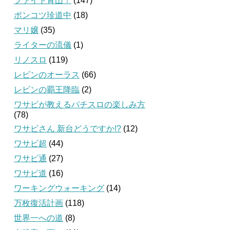
ファイト青山！
(147)
ポンコツ珍道中
(18)
マリ嬢
(35)
ライターの流儀
(1)
リノスロ
(119)
レビンのオーラス
(66)
レビンの覇王降臨
(2)
ワサビが教えるパチスロの楽しみ方
(78)
ワサビさん 新台どうですか!?
(12)
ワサビ超
(44)
ワサビ通
(27)
ワサビ道
(16)
ワーキングウォーキング
(14)
万枚復活計画
(118)
世界一への道
(8)