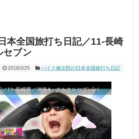
の日本全国旅打ち日記／11-長崎
ルセブン
2018/3/25
バイク修次郎の日本全国旅打ち日記
バイク修次郎の日本全国旅打ち日記／11-長崎県／沖海4、クルクルセブン[パチンコ][ぱちんこ]