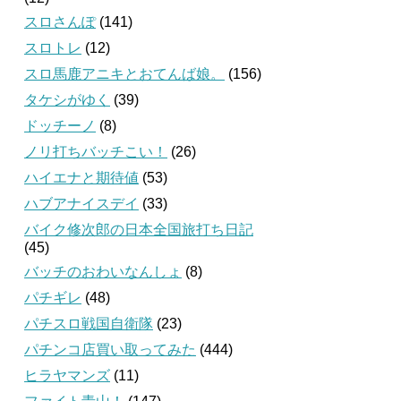
スロさんぽ
(141)
スロトレ
(12)
スロ馬鹿アニキとおてんば娘。
(156)
タケシがゆく
(39)
ドッチーノ
(8)
ノリ打ちバッチこい！
(26)
ハイエナと期待値
(53)
ハブアナイスデイ
(33)
バイク修次郎の日本全国旅打ち日記
(45)
バッチのおわいなんしょ
(8)
パチギレ
(48)
パチスロ戦国自衛隊
(23)
パチンコ店買い取ってみた
(444)
ヒラヤマンズ
(11)