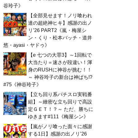
谷玲子》
【全部見せます！ノリ喰われ
達の超絶神ヒキ】感謝の出ノ
リ’26 PART2《嵐・梅屋シ
ン・くり・松本バッチ・道井
悠・ayasi・ヤドゥ》
【e 七つの大罪3】～1回転で
大当たり＝速さが段違い！渾
身のRUSHに神谷が挑む！！
～ 神谷玲子の新台は神ぱち!?
#75《神谷玲子》
【立ち回り系パチスロ実戦番
組】～緻密な立ち回りで高設
定ＧＥＴ！？～ ただ、勝ちに
ゆきます#111《梅屋シン》
【嵐がノリ喰った面々に感謝
する1日】感謝の出ノリ’26