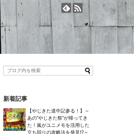
新着記事
【やじきた道中記参る！】～
あの”やじきた祭”が帰ってき
た！嵐がユニメモを活用した
立ち回りの攻略法を発見!?～