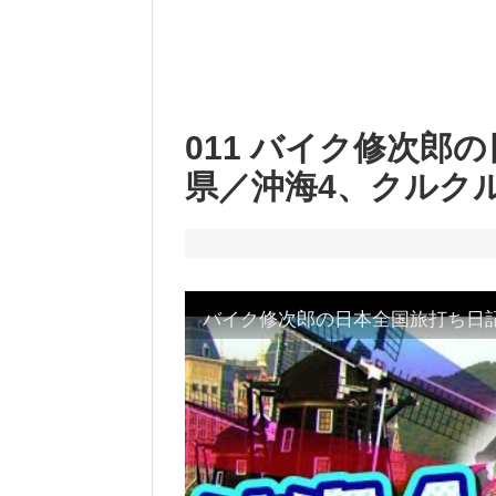
011 バイク修次郎
県／沖海4、クルク