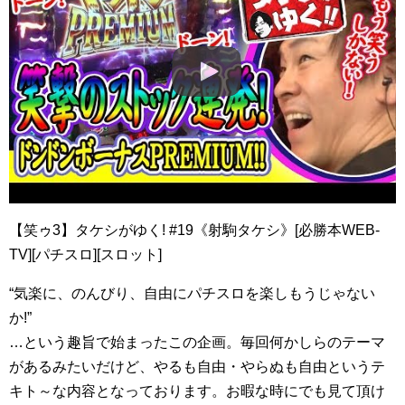
【笑ゥ3】タケシがゆく! #19《射駒タケシ》[必勝本WEB-
TV][パチスロ][スロット]
“気楽に、のんびり、自由にパチスロを楽しもうじゃない
か!”
…という趣旨で始まったこの企画。毎回何かしらのテーマ
があるみたいだけど、やるも自由・やらぬも自由というテ
キト～な内容となっております。お暇な時にでも見て頂け