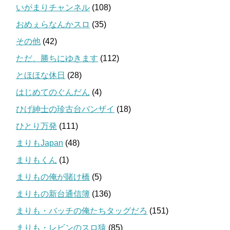
いがまりチャンネル
(108)
おめぇらなんかスロ
(35)
その他
(42)
ただ、勝ちにゆきます
(112)
とほほな休日
(28)
はじめてのぐんだん
(4)
ひげ紳士の珍古台バンザイ
(18)
ひとり万発
(111)
まりもJapan
(48)
まりもくん
(1)
まりもの俺が賭け橋
(5)
まりもの新台通信簿
(136)
まりも・バッチの俺たちタッグだろ
(151)
まりも・レビンのスロ猿
(85)