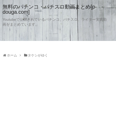
無料のパチンコ・パチスロ動画まとめ[p-
douga.com]
Youtubeで公開されているパチンコ、パチスロ、ライター実践動
画をまとめています。
ホーム
タケシがゆく