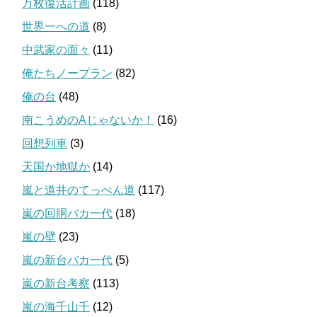
万枚復活計画
(118)
世界一への道
(8)
中武家の面々
(11)
俺たちノープラン
(82)
俺の台
(48)
南こうめのAじゃないか！
(16)
回想列車
(3)
天国か地獄か
(14)
嵐と道井のてっぺん道
(117)
嵐の回胴バカ一代
(18)
嵐の壁
(23)
嵐の新台バカ一代
(5)
嵐の新台考察
(113)
嵐の海千山千
(12)