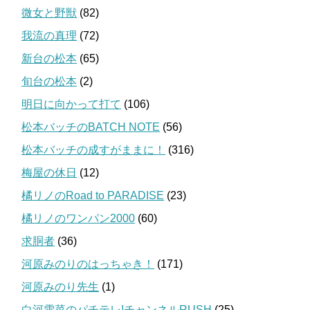
微女と野獣
(82)
我流の真理
(72)
新台の松本
(65)
旬台の松本
(2)
明日に向かって打て
(106)
松本バッチのBATCH NOTE
(56)
松本バッチの成すがままに！
(316)
梅屋の休日
(12)
橘リノのRoad to PARADISE
(23)
橘リノのワンパン2000
(60)
求胴者
(36)
河原みのりのはっちゃき！
(171)
河原みのり先生
(1)
白河雪菜のパチテレ!チャンネルRUSH
(25)