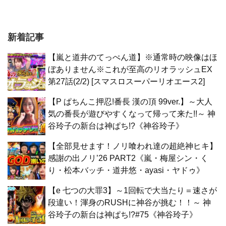
新着記事
【嵐と道井のてっぺん道】※通常時の映像はほ
ぼありません※これが至高のリオラッシュEX
第27話(2/2) [スマスロスーパーリオエース2]
【P ぱちんこ押忍!番長 漢の頂 99ver.】～大人
気の番長が遊びやすくなって帰って来た!!～ 神
谷玲子の新台は神ぱち!?《神谷玲子》
【全部見せます！ノリ喰われ達の超絶神ヒキ】
感謝の出ノリ’26 PART2《嵐・梅屋シン・く
り・松本バッチ・道井悠・ayasi・ヤドゥ》
【e 七つの大罪3】～1回転で大当たり＝速さが
段違い！渾身のRUSHに神谷が挑む！！～ 神
谷玲子の新台は神ぱち!?#75《神谷玲子》