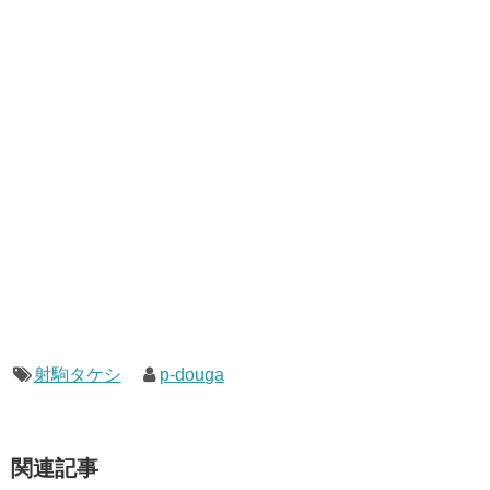
射駒タケシ
p-douga
関連記事