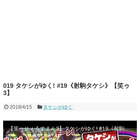
019 タケシがゆく! #19《射駒タケシ》【笑ゥ
3】
2018/4/15
タケシがゆく
【笑ゥせぇるすまん3】タケシがゆく! #19《射駒タケシ》[必勝本WEB-TV][パチスロ][スロット]