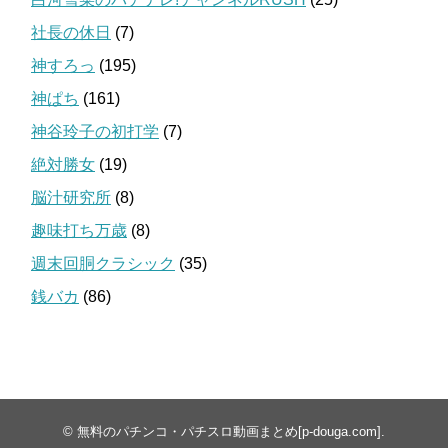
社長の休日
(7)
神すろっ
(195)
神ぱち
(161)
神谷玲子の初打学
(7)
絶対勝女
(19)
脳汁研究所
(8)
趣味打ち万歳
(8)
週末回胴クラシック
(35)
銭バカ
(86)
©
無料のパチンコ・パチスロ動画まとめ[p-douga.com]
.