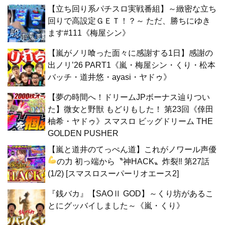
【立ち回り系パチスロ実戦番組】～緻密な立ち
回りで高設定ＧＥＴ！？～ ただ、勝ちにゆき
ます#111《梅屋シン》
【嵐がノリ喰った面々に感謝する1日】感謝の
出ノリ’26 PART1《嵐・梅屋シン・くり・松本
バッチ・道井悠・ayasi・ヤドゥ》
【夢の時間へ！ドリームJPボーナス辿りつい
た】微女と野獣 もどりもした！ 第23回《倖田
柚希・ヤドゥ》スマスロ ビッグドリーム THE
GOLDEN PUSHER
【嵐と道井のてっぺん道】これがノワール声優
の力
初っ端から〝神HACK〟炸裂‼ 第27話
(1/2) [スマスロスーパーリオエース2]
『銭バカ』【SAOⅡ GOD】～くり坊があるこ
とにグッバイしました～《嵐・くり》