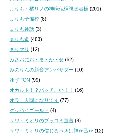
まりも・橘リノの神様仏様視聴者様
(201)
まりも予備校
(8)
まりも神話
(3)
まりも道
(483)
まりマリ
(12)
みさおにお・ま・か・せ
(62)
みのりんの新台アンバサダー
(10)
ゆずPON
(99)
オカルト！？バッチこい！！
(16)
オラ、人間になりてぇ
(77)
グッバイゴールド
(4)
サワ・ミオリのブッコミ宣言
(8)
サワ・ミオリの信じるべきは神か己か
(12)