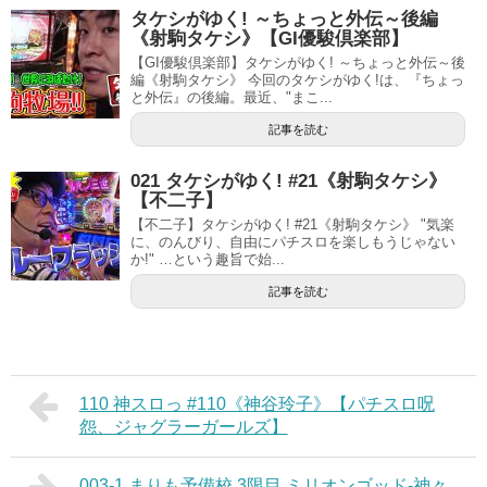
タケシがゆく! ～ちょっと外伝～後編
《射駒タケシ》【GI優駿倶楽部】
【GI優駿倶楽部】タケシがゆく! ～ちょっと外伝～後
編《射駒タケシ》 今回のタケシがゆく!は、『ちょっ
と外伝』の後編。最近、"まこ...
記事を読む
021 タケシがゆく! #21《射駒タケシ》
【不二子】
【不二子】タケシがゆく! #21《射駒タケシ》 "気楽
に、のんびり、自由にパチスロを楽しもうじゃない
か!" …という趣旨で始...
記事を読む
110 神スロっ #110《神谷玲子》【パチスロ呪
怨、ジャグラーガールズ】
003-1 まりも予備校 3限目 ミリオンゴッド-神々