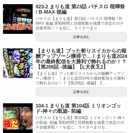
023-2 まりも道 第23話 パチスロ 喧嘩祭
/ B-MAX 後編
パチスロ【まりも道】第23話 パチスロ 喧嘩祭 / B-
MAX 後編 実戦時間と目標枚数を抽選で決定のガチ
自腹実戦！！を掟に、ライターまり...
記事を読む
【まりも道】ブッた斬りスイカからの報
酬アップゾーン獲得で…！まりも道2024
年の最終配信を大勝利で飾れるのか！？
【第206話 -後編】【L犬夜叉2】
【まりも道】ブッた斬りスイカからの報酬アップゾ
ーン獲得で…！まりも道2024年の最終配信を大勝利
で飾れるのか！？【第206話 -後編】【...
記事を読む
104-1 まりも道 第104話 ミリオンゴッ
ド-神々の凱旋- 前編
パチスロ【まりも道】第104話 ミリオンゴッド-神々
の凱旋- 前編 実戦時間と目標枚数を抽選で決定のガ
チ自腹実戦！！を掟に、ライターまりも...