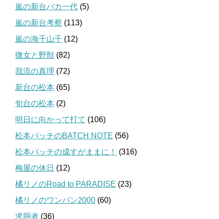
嵐の新台バカ一代
(5)
嵐の新台考察
(113)
嵐の海千山千
(12)
微女と野獣
(82)
我流の真理
(72)
新台の松本
(65)
旬台の松本
(2)
明日に向かって打て
(106)
松本バッチのBATCH NOTE
(56)
松本バッチの成すがままに！
(316)
梅屋の休日
(12)
橘リノのRoad to PARADISE
(23)
橘リノのワンパン2000
(60)
求胴者
(36)