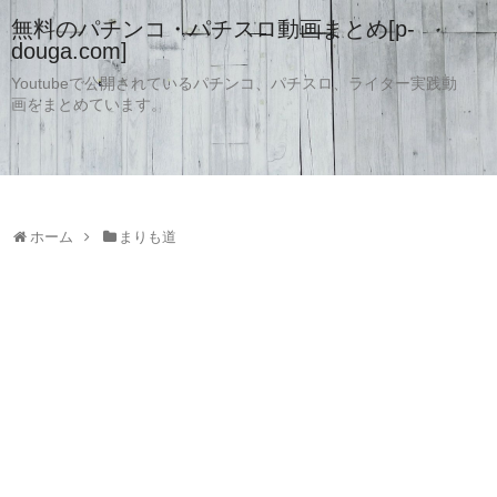
無料のパチンコ・パチスロ動画まとめ[p-
douga.com]
Youtubeで公開されているパチンコ、パチスロ、ライター実践動
画をまとめています。
ホーム
まりも道