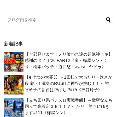
新着記事
【全部見せます！ノリ喰われ達の超絶神ヒキ】
感謝の出ノリ’26 PART2《嵐・梅屋シン・く
り・松本バッチ・道井悠・ayasi・ヤドゥ》
【e 七つの大罪3】～1回転で大当たり＝速さが
段違い！渾身のRUSHに神谷が挑む！！～ 神
谷玲子の新台は神ぱち!?#75《神谷玲子》
【立ち回り系パチスロ実戦番組】～緻密な立ち
回りで高設定ＧＥＴ！？～ ただ、勝ちにゆき
ます#111《梅屋シン》