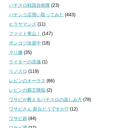
パチスロ戦国自衛隊
(23)
パチンコ店買い取ってみた
(443)
ヒラヤマンズ
(11)
ファイト青山！
(147)
ポンコツ珍道中
(18)
マリ嬢
(35)
ライターの流儀
(1)
リノスロ
(119)
レビンのオーラス
(66)
レビンの覇王降臨
(2)
ワサビが教えるパチスロの楽しみ方
(78)
ワサビさん 新台どうですか!?
(12)
ワサビ超
(44)
ワサビ通
(27)