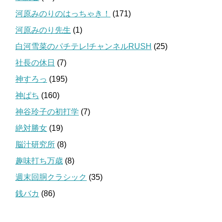
河原みのりのはっちゃき！
(171)
河原みのり先生
(1)
白河雪菜のパチテレ!チャンネルRUSH
(25)
社長の休日
(7)
神すろっ
(195)
神ぱち
(160)
神谷玲子の初打学
(7)
絶対勝女
(19)
脳汁研究所
(8)
趣味打ち万歳
(8)
週末回胴クラシック
(35)
銭バカ
(86)