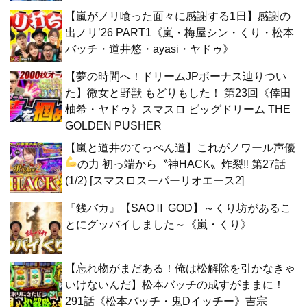
【嵐がノリ喰った面々に感謝する1日】感謝の
出ノリ’26 PART1《嵐・梅屋シン・くり・松本
バッチ・道井悠・ayasi・ヤドゥ》
【夢の時間へ！ドリームJPボーナス辿りつい
た】微女と野獣 もどりもした！ 第23回《倖田
柚希・ヤドゥ》スマスロ ビッグドリーム THE
GOLDEN PUSHER
【嵐と道井のてっぺん道】これがノワール声優
の力
初っ端から〝神HACK〟炸裂‼ 第27話
(1/2) [スマスロスーパーリオエース2]
『銭バカ』【SAOⅡ GOD】～くり坊があるこ
とにグッバイしました～《嵐・くり》
【忘れ物がまだある！俺は松解除を引かなきゃ
いけないんだ】松本バッチの成すがままに！
291話《松本バッチ・鬼Dイッチー》吉宗