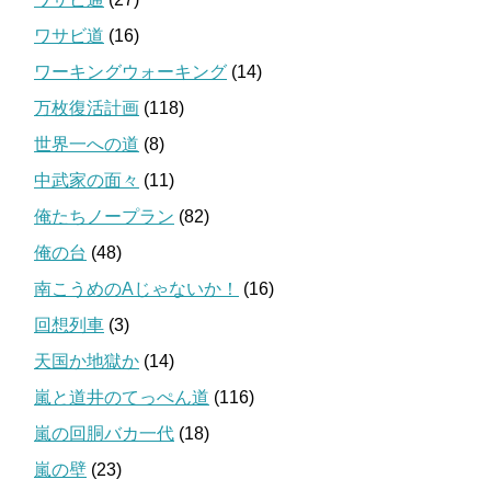
ワサビ道
(16)
ワーキングウォーキング
(14)
万枚復活計画
(118)
世界一への道
(8)
中武家の面々
(11)
俺たちノープラン
(82)
俺の台
(48)
南こうめのAじゃないか！
(16)
回想列車
(3)
天国か地獄か
(14)
嵐と道井のてっぺん道
(116)
嵐の回胴バカ一代
(18)
嵐の壁
(23)