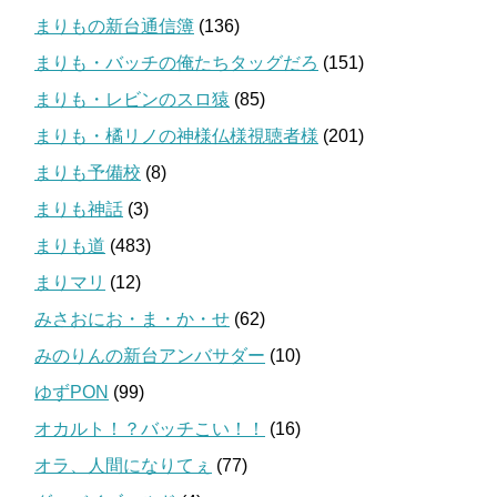
まりもの新台通信簿
(136)
まりも・バッチの俺たちタッグだろ
(151)
まりも・レビンのスロ猿
(85)
まりも・橘リノの神様仏様視聴者様
(201)
まりも予備校
(8)
まりも神話
(3)
まりも道
(483)
まりマリ
(12)
みさおにお・ま・か・せ
(62)
みのりんの新台アンバサダー
(10)
ゆずPON
(99)
オカルト！？バッチこい！！
(16)
オラ、人間になりてぇ
(77)