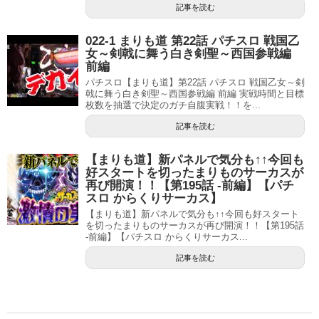
記事を読む
022-1 まりも道 第22話 パチスロ 戦国乙
女～剣戟に舞う白き剣聖～西国参戦編
前編
パチスロ【まりも道】第22話 パチスロ 戦国乙女～剣
戟に舞う白き剣聖～西国参戦編 前編 実戦時間と目標
枚数を抽選で決定のガチ自腹実戦！！を...
記事を読む
【まりも道】新パネルで気分も↑↑今回も
好スタートを切ったまりものサーカスが
再び開演！！【第195話 -前編】【パチ
スロ からくりサーカス】
【まりも道】新パネルで気分も↑↑今回も好スタート
を切ったまりものサーカスが再び開演！！【第195話
-前編】【パチスロ からくりサーカス...
記事を読む