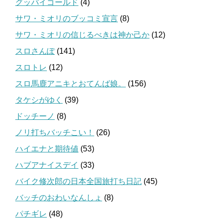
グッバイゴールド
(4)
サワ・ミオリのブッコミ宣言
(8)
サワ・ミオリの信じるべきは神か己か
(12)
スロさんぽ
(141)
スロトレ
(12)
スロ馬鹿アニキとおてんば娘。
(156)
タケシがゆく
(39)
ドッチーノ
(8)
ノリ打ちバッチこい！
(26)
ハイエナと期待値
(53)
ハブアナイスデイ
(33)
バイク修次郎の日本全国旅打ち日記
(45)
バッチのおわいなんしょ
(8)
パチギレ
(48)