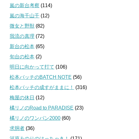
嵐の新台考察
(114)
嵐の海千山千
(12)
微女と野獣
(82)
我流の真理
(72)
新台の松本
(65)
旬台の松本
(2)
明日に向かって打て
(106)
松本バッチのBATCH NOTE
(56)
松本バッチの成すがままに！
(316)
梅屋の休日
(12)
橘リノのRoad to PARADISE
(23)
橘リノのワンパン2000
(60)
求胴者
(36)
河原みのりのはっちゃき！
(171)