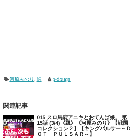
河原みのり
,
飄
p-douga
関連記事
015 スロ馬鹿アニキとおてんば娘。 第
15話 (3/4)《飄》《河原みのり》【戦国
コレクション２】【キングパルサー～Ｄ
ＯＴ ＰＵＬＳＡＲ～】