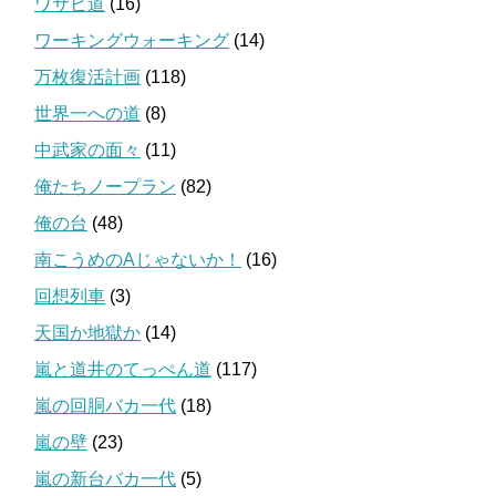
ワサビ道
(16)
ワーキングウォーキング
(14)
万枚復活計画
(118)
世界一への道
(8)
中武家の面々
(11)
俺たちノープラン
(82)
俺の台
(48)
南こうめのAじゃないか！
(16)
回想列車
(3)
天国か地獄か
(14)
嵐と道井のてっぺん道
(117)
嵐の回胴バカ一代
(18)
嵐の壁
(23)
嵐の新台バカ一代
(5)