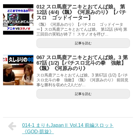
012 スロ馬鹿アニキとおてんば娘。 第
12話 (4/4)《飄》《河原みのり》【パチ
スロ ゴッドイーター】
《飄》《河原みのり》【パチスロ ゴッドイータ
ー】スロ馬鹿アニキとおてんば娘。 第12話 (4/4) 第
三回目の実戦が終了！ スサノオを呼び...
記事を読む
067 スロ馬鹿アニキとおてんば娘。3 第
67話 (1/2)【パチスロ北斗の拳 強敵】
《飄》《河原みのり》
スロ馬鹿アニキとおてんば娘。3 第67話 (1/2)【パチ
スロ北斗の拳 強敵】《飄》《河原みのり》 前回見
事な勝利を収めた2人だが...
記事を読む
014-1 まりもJapanⅡ Vol.14 前編スロット
《GOD-凱旋》