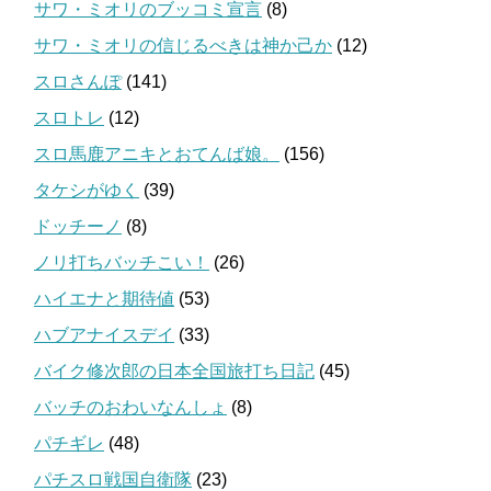
サワ・ミオリのブッコミ宣言
(8)
サワ・ミオリの信じるべきは神か己か
(12)
スロさんぽ
(141)
スロトレ
(12)
スロ馬鹿アニキとおてんば娘。
(156)
タケシがゆく
(39)
ドッチーノ
(8)
ノリ打ちバッチこい！
(26)
ハイエナと期待値
(53)
ハブアナイスデイ
(33)
バイク修次郎の日本全国旅打ち日記
(45)
バッチのおわいなんしょ
(8)
パチギレ
(48)
パチスロ戦国自衛隊
(23)