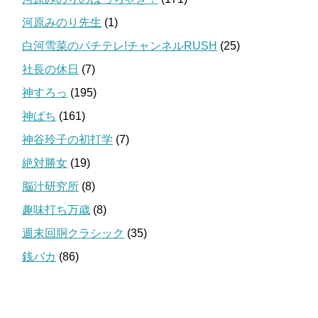
河原みのり先生
(1)
白河雪菜のパチテレ!チャンネルRUSH
(25)
社長の休日
(7)
神すろっ
(195)
神ぱち
(161)
神谷玲子の初打学
(7)
絶対勝女
(19)
脳汁研究所
(8)
趣味打ち万歳
(8)
週末回胴クラシック
(35)
銭バカ
(86)