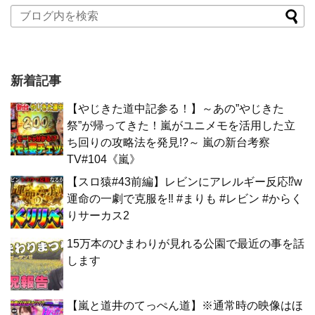
新着記事
【やじきた道中記参る！】～あの”やじきた
祭”が帰ってきた！嵐がユニメモを活用した立
ち回りの攻略法を発見!?～ 嵐の新台考察
TV#104《嵐》
【スロ猿#43前編】レビンにアレルギー反応⁉w
運命の一劇で克服を‼ #まりも #レビン #からく
りサーカス2
15万本のひまわりが見れる公園で最近の事を話
します
【嵐と道井のてっぺん道】※通常時の映像はほ