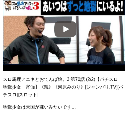
スロ馬鹿アニキとおてんば娘。3 第70話 (2/2)【パチスロ
地獄少女 宵伽】《飄》《河原みのり》[ジャンバリ.TV][パ
チスロ][スロット]
地獄少女は天国が嫌いみたいです…