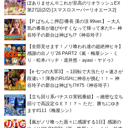
ぼありません※これが至高のリオラッシュEX
第27話(2/2) [スマスロスーパーリオエース2]
【P ぱちんこ押忍!番長 漢の頂 99ver.】～大人
気の番長が遊びやすくなって帰って来た!!～ 神
谷玲子の新台は神ぱち!?《神谷玲子》
【全部見せます！ノリ喰われ達の超絶神ヒキ】
感謝の出ノリ’26 PART2《嵐・梅屋シン・く
り・松本バッチ・道井悠・ayasi・ヤドゥ》
【e 七つの大罪3】～1回転で大当たり＝速さが
段違い！渾身のRUSHに神谷が挑む！！～ 神
谷玲子の新台は神ぱち!?#75《神谷玲子》
【立ち回り系パチスロ実戦番組】～緻密な立ち
回りで高設定ＧＥＴ！？～ ただ、勝ちにゆき
ます#111《梅屋シン》
【嵐がノリ喰った面々に感謝する1日】感謝の