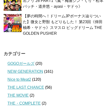
出ノリ’26 PART1《嵐・梅屋シン・くり・松本
バッチ・道井悠・ayasi・ヤドゥ》
【夢の時間へ！ドリームJPボーナス辿りつい
た】微女と野獣 もどりもした！ 第23回《倖田
柚希・ヤドゥ》スマスロ ビッグドリーム THE
GOLDEN PUSHER
カテゴリー
GOGOガールズ
(20)
NEW GENERATION
(161)
Nice to Meat2
(120)
THE LAST CHANCE
(56)
THE MOVIE
(2)
THE・COMPLETE
(2)