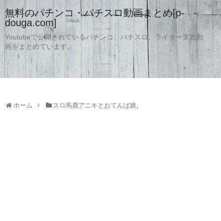
無料のパチンコ・パチスロ動画まとめ[p-
douga.com]
Youtubeで公開されているパチンコ、パチスロ、ライター実践動
画をまとめています。
ホーム
スロ馬鹿アニキとおてんば娘。