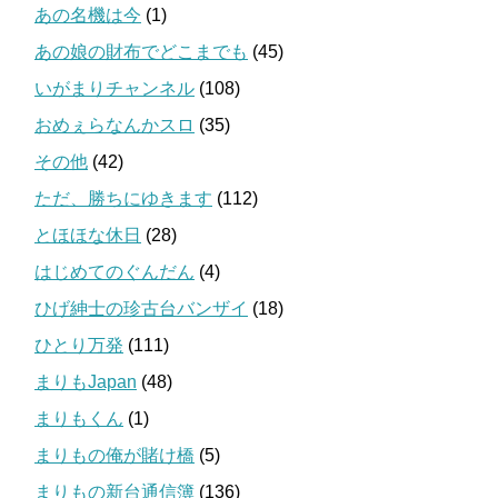
あの名機は今
(1)
あの娘の財布でどこまでも
(45)
いがまりチャンネル
(108)
おめぇらなんかスロ
(35)
その他
(42)
ただ、勝ちにゆきます
(112)
とほほな休日
(28)
はじめてのぐんだん
(4)
ひげ紳士の珍古台バンザイ
(18)
ひとり万発
(111)
まりもJapan
(48)
まりもくん
(1)
まりもの俺が賭け橋
(5)
まりもの新台通信簿
(136)