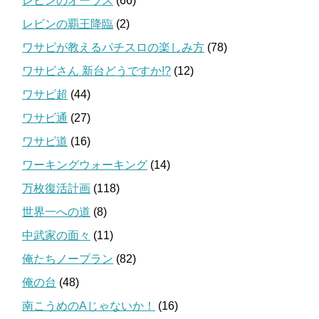
レビンのオーラス
(66)
レビンの覇王降臨
(2)
ワサビが教えるパチスロの楽しみ方
(78)
ワサビさん 新台どうですか!?
(12)
ワサビ超
(44)
ワサビ通
(27)
ワサビ道
(16)
ワーキングウォーキング
(14)
万枚復活計画
(118)
世界一への道
(8)
中武家の面々
(11)
俺たちノープラン
(82)
俺の台
(48)
南こうめのAじゃないか！
(16)