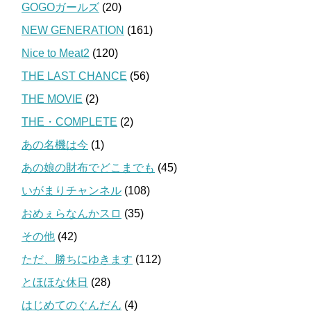
GOGOガールズ
(20)
NEW GENERATION
(161)
Nice to Meat2
(120)
THE LAST CHANCE
(56)
THE MOVIE
(2)
THE・COMPLETE
(2)
あの名機は今
(1)
あの娘の財布でどこまでも
(45)
いがまりチャンネル
(108)
おめぇらなんかスロ
(35)
その他
(42)
ただ、勝ちにゆきます
(112)
とほほな休日
(28)
はじめてのぐんだん
(4)