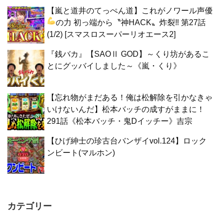
【嵐と道井のてっぺん道】これがノワール声優
の力
初っ端から〝神HACK〟炸裂‼ 第27話
(1/2) [スマスロスーパーリオエース2]
『銭バカ』【SAOⅡ GOD】～くり坊があるこ
とにグッバイしました～《嵐・くり》
【忘れ物がまだある！俺は松解除を引かなきゃ
いけないんだ】松本バッチの成すがままに！
291話《松本バッチ・鬼Dイッチー》吉宗
【ひげ紳士の珍古台バンザイvol.124】ロック
ンビート(マルホン)
カテゴリー