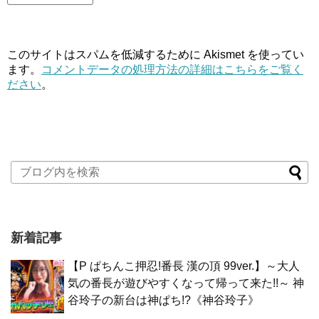
このサイトはスパムを低減するために Akismet を使ってい
ます。
コメントデータの処理方法の詳細はこちらをご覧く
ださい
。
新着記事
【P ぱちんこ押忍!番長 漢の頂 99ver.】～大人
気の番長が遊びやすくなって帰って来た!!～ 神
谷玲子の新台は神ぱち!?《神谷玲子》