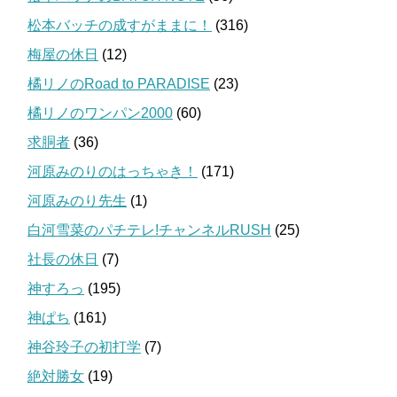
松本バッチの成すがままに！
(316)
梅屋の休日
(12)
橘リノのRoad to PARADISE
(23)
橘リノのワンパン2000
(60)
求胴者
(36)
河原みのりのはっちゃき！
(171)
河原みのり先生
(1)
白河雪菜のパチテレ!チャンネルRUSH
(25)
社長の休日
(7)
神すろっ
(195)
神ぱち
(161)
神谷玲子の初打学
(7)
絶対勝女
(19)