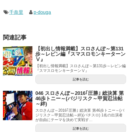
千奈里
p-douga
関連記事
【初出し情報満載】スロさんぽ～第131
歩～レビン編『スマスロモンキーターン
Ⅴ』
【初出し情報満載】スロさんぽ～第131歩～レビン編
『スマスロモンキーターンⅤ』
記事を読む
046 スロさんぽ～2016｢圧勝｣ 総決算 第
46歩トニー～(バジリスク～甲賀忍法帖
～絆)
スロさんぽ～2016｢圧勝｣ 総決算 第46歩トニー～(バ
ジリスク～甲賀忍法帖～絆)(パチスロ) 1名の出演者
が自由にテーマを決めて実戦す...
記事を読む