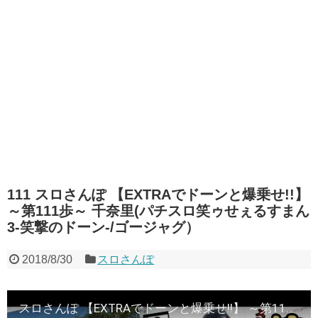
111 スロさんぽ 【EXTRAでドーンと爆乗せ!!】
～第111歩～ 千奈里(パチスロ笑ゥせぇるすまん
3-笑撃のドーン-/ゴージャグ）
2018/8/30
スロさんぽ
スロさんぽ 【EXTRAでドーンと爆乗せ!!】 ～第111歩～ 千奈里(パチスロ笑ゥせぇるすまん3-笑撃のドーン-/ゴージャグ）(パチスロ)