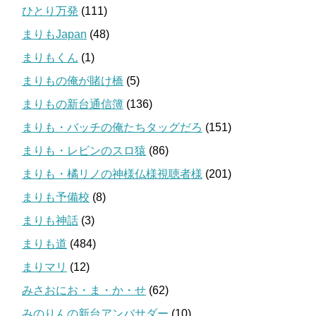
ひとり万発
(111)
まりもJapan
(48)
まりもくん
(1)
まりもの俺が賭け橋
(5)
まりもの新台通信簿
(136)
まりも・バッチの俺たちタッグだろ
(151)
まりも・レビンのスロ猿
(86)
まりも・橘リノの神様仏様視聴者様
(201)
まりも予備校
(8)
まりも神話
(3)
まりも道
(484)
まりマリ
(12)
みさおにお・ま・か・せ
(62)
みのりんの新台アンバサダー
(10)