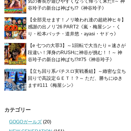
気の番長が遊びやすくなって帰って来た!!～ 神
谷玲子の新台は神ぱち!?《神谷玲子》
【全部見せます！ノリ喰われ達の超絶神ヒキ】
感謝の出ノリ’26 PART2《嵐・梅屋シン・く
り・松本バッチ・道井悠・ayasi・ヤドゥ》
【e 七つの大罪3】～1回転で大当たり＝速さが
段違い！渾身のRUSHに神谷が挑む！！～ 神
谷玲子の新台は神ぱち!?#75《神谷玲子》
【立ち回り系パチスロ実戦番組】～緻密な立ち
回りで高設定ＧＥＴ！？～ ただ、勝ちにゆき
ます#111《梅屋シン》
カテゴリー
GOGOガールズ
(20)