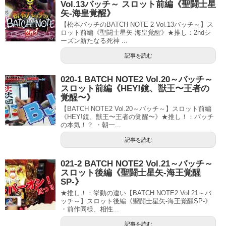
Vol.13バッチ～ スロット前編《聖闘士星
矢-海皇覚醒》
【松本バッチのBATCH NOTE 2 Vol.13バッチ～】ス
ロット前編《聖闘士星矢-海皇覚醒》★推し：2ndシ
ーズン新たなる死神 ...
記事を読む
020-1 BATCH NOTE2 Vol.20～バッチ～
スロット前編《HEY!鏡、獣王〜王者の
覚醒〜》
【BATCH NOTE2 Vol.20～バッチ～】スロット前編
《HEY!鏡、獣王〜王者の覚醒〜》★推し！：バッチ
の本気！？ ・朝一...
記事を読む
021-2 BATCH NOTE2 Vol.21～バッチ～
スロット後編《聖闘士星矢-海王覚醒
SP-》
★推し！：挙動の違い【BATCH NOTE2 Vol.21～バ
ッチ～】スロット後編《聖闘士星矢-海王覚醒SP-》
・前作同様、相性...
記事を読む