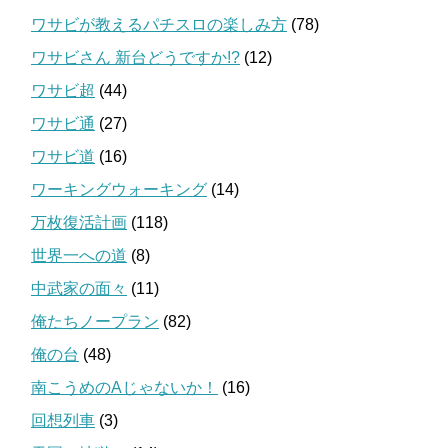
ワサビが教えるパチスロの楽しみ方
(78)
ワサビさん 新台どうですか!?
(12)
ワサビ超
(44)
ワサビ通
(27)
ワサビ道
(16)
ワーキングウォーキング
(14)
万枚復活計画
(118)
世界一への道
(8)
中武家の面々
(11)
俺たちノープラン
(82)
俺の台
(48)
南こうめのAじゃないか！
(16)
回想列車
(3)