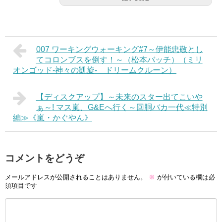
007 ワーキングウォーキング#7～伊能忠敬とし
てコロンブスを倒す！～（松本バッチ）（ミリ
オンゴッド-神々の凱旋- ドリームクルーン）
【ディスクアップ】～未来のスター出てこいや
ぁ～! マス嵐、G&Eへ行く～回胴バカ一代≪特別
編≫《嵐・かぐやん》
コメントをどうぞ
メールアドレスが公開されることはありません。
※
が付いている欄は必
須項目です