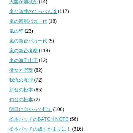
天国か地獄か
(14)
嵐と道井のてっぺん道
(117)
嵐の回胴バカ一代
(18)
嵐の壁
(23)
嵐の新台バカ一代
(5)
嵐の新台考察
(114)
嵐の海千山千
(12)
微女と野獣
(82)
我流の真理
(72)
新台の松本
(65)
旬台の松本
(2)
明日に向かって打て
(106)
松本バッチのBATCH NOTE
(56)
松本バッチの成すがままに！
(316)