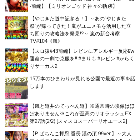
-前編】【ミリオンゴッド 神々の軌跡】
【やじきた道中記参る！】～あの”やじきた
祭”が帰ってきた！嵐がユニメモを活用した立
ち回りの攻略法を発見!?～ 嵐の新台考察
TV#104《嵐》
【スロ猿#43前編】レビンにアレルギー反応⁉w
運命の一劇で克服を‼ #まりも #レビン #からく
りサーカス2
15万本のひまわりが見れる公園で最近の事を話
します
【嵐と道井のてっぺん道】※通常時の映像はほ
ぼありません※これが至高のリオラッシュEX
第27話(2/2) [スマスロスーパーリオエース2]
【P ぱちんこ押忍!番長 漢の頂 99ver.】～大人