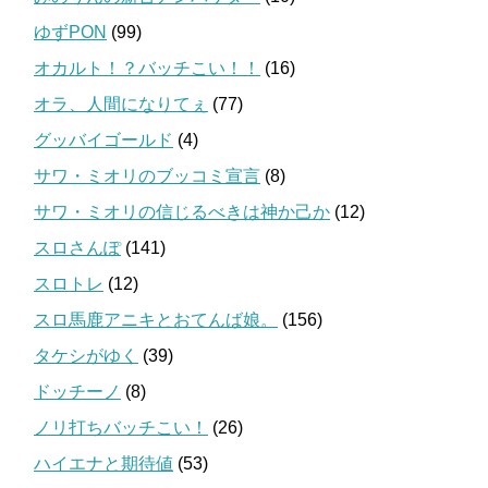
ゆずPON
(99)
オカルト！？バッチこい！！
(16)
オラ、人間になりてぇ
(77)
グッバイゴールド
(4)
サワ・ミオリのブッコミ宣言
(8)
サワ・ミオリの信じるべきは神か己か
(12)
スロさんぽ
(141)
スロトレ
(12)
スロ馬鹿アニキとおてんば娘。
(156)
タケシがゆく
(39)
ドッチーノ
(8)
ノリ打ちバッチこい！
(26)
ハイエナと期待値
(53)