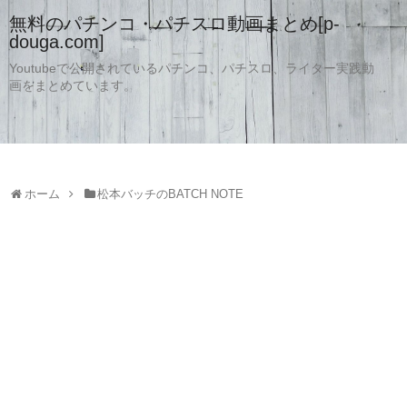
無料のパチンコ・パチスロ動画まとめ[p-
douga.com]
Youtubeで公開されているパチンコ、パチスロ、ライター実践動
画をまとめています。
ホーム
松本バッチのBATCH NOTE