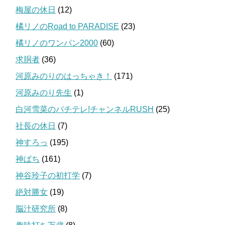
梅屋の休日
(12)
橘リノのRoad to PARADISE
(23)
橘リノのワンパン2000
(60)
求胴者
(36)
河原みのりのはっちゃき！
(171)
河原みのり先生
(1)
白河雪菜のパチテレ!チャンネルRUSH
(25)
社長の休日
(7)
神すろっ
(195)
神ぱち
(161)
神谷玲子の初打学
(7)
絶対勝女
(19)
脳汁研究所
(8)