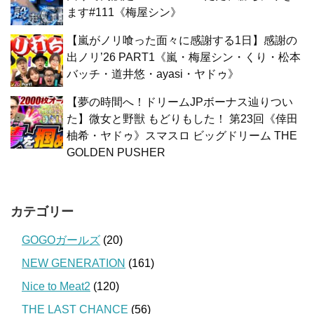
ます#111《梅屋シン》
【嵐がノリ喰った面々に感謝する1日】感謝の
出ノリ’26 PART1《嵐・梅屋シン・くり・松本
バッチ・道井悠・ayasi・ヤドゥ》
【夢の時間へ！ドリームJPボーナス辿りつい
た】微女と野獣 もどりもした！ 第23回《倖田
柚希・ヤドゥ》スマスロ ビッグドリーム THE
GOLDEN PUSHER
カテゴリー
GOGOガールズ
(20)
NEW GENERATION
(161)
Nice to Meat2
(120)
THE LAST CHANCE
(56)