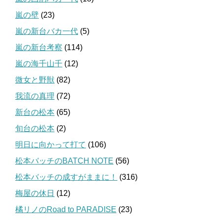
嵐の壁
(23)
嵐の新台バカ一代
(5)
嵐の新台考察
(114)
嵐の海千山千
(12)
微女と野獣
(82)
我流の真理
(72)
新台の松本
(65)
旬台の松本
(2)
明日に向かって打て
(106)
松本バッチのBATCH NOTE
(56)
松本バッチの成すがままに！
(316)
梅屋の休日
(12)
橘リノのRoad to PARADISE
(23)