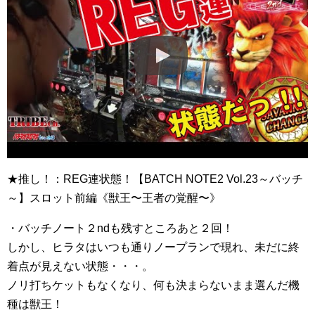
★推し！：REG連状態！【BATCH NOTE2 Vol.23～バッチ
～】スロット前編《獣王〜王者の覚醒〜》
・バッチノート２ndも残すところあと２回！
しかし、ヒラタはいつも通りノープランで現れ、未だに終
着点が見えない状態・・・。
ノリ打ちケットもなくなり、何も決まらないまま選んだ機
種は獣王！