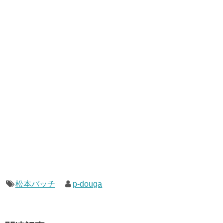
松本バッチ
p-douga