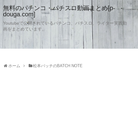
無料のパチンコ・パチスロ動画まとめ[p-
douga.com]
Youtubeで公開されているパチンコ、パチスロ、ライター実践動
画をまとめています。
ホーム
松本バッチのBATCH NOTE