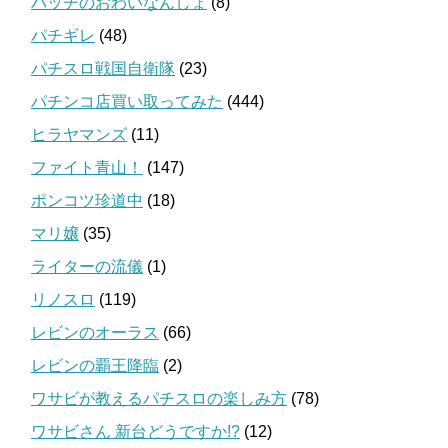
バッチのおわいなんしょ
(8)
パチギレ
(48)
パチスロ戦国自衛隊
(23)
パチンコ店買い取ってみた
(444)
ヒラヤマンズ
(11)
ファイト青山！
(147)
ポンコツ珍道中
(18)
マリ嬢
(35)
ライターの流儀
(1)
リノスロ
(119)
レビンのオーラス
(66)
レビンの覇王降臨
(2)
ワサビが教えるパチスロの楽しみ方
(78)
ワサビさん 新台どうですか!?
(12)