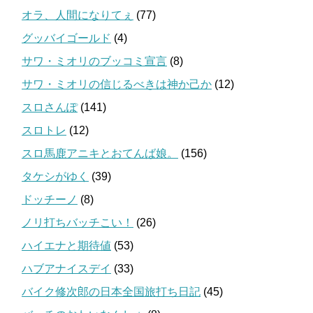
オラ、人間になりてぇ
(77)
グッバイゴールド
(4)
サワ・ミオリのブッコミ宣言
(8)
サワ・ミオリの信じるべきは神か己か
(12)
スロさんぽ
(141)
スロトレ
(12)
スロ馬鹿アニキとおてんば娘。
(156)
タケシがゆく
(39)
ドッチーノ
(8)
ノリ打ちバッチこい！
(26)
ハイエナと期待値
(53)
ハブアナイスデイ
(33)
バイク修次郎の日本全国旅打ち日記
(45)