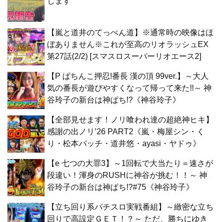
します
【嵐と道井のてっぺん道】※通常時の映像はほ
ぼありません※これが至高のリオラッシュEX
第27話(2/2) [スマスロスーパーリオエース2]
【P ぱちんこ押忍!番長 漢の頂 99ver.】～大人
気の番長が遊びやすくなって帰って来た!!～ 神
谷玲子の新台は神ぱち!?《神谷玲子》
【全部見せます！ノリ喰われ達の超絶神ヒキ】
感謝の出ノリ’26 PART2《嵐・梅屋シン・く
り・松本バッチ・道井悠・ayasi・ヤドゥ》
【e 七つの大罪3】～1回転で大当たり＝速さが
段違い！渾身のRUSHに神谷が挑む！！～ 神
谷玲子の新台は神ぱち!?#75《神谷玲子》
【立ち回り系パチスロ実戦番組】～緻密な立ち
回りで高設定ＧＥＴ！？～ ただ、勝ちにゆき