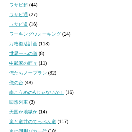
ワサビ超
(44)
ワサビ通
(27)
ワサビ道
(16)
ワーキングウォーキング
(14)
万枚復活計画
(118)
世界一への道
(8)
中武家の面々
(11)
俺たちノープラン
(82)
俺の台
(48)
南こうめのAじゃないか！
(16)
回想列車
(3)
天国か地獄か
(14)
嵐と道井のてっぺん道
(117)
嵐の回胴バカ一代
(18)