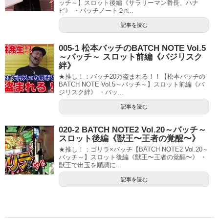
ッチ～】スロット後編《サラリーマン番長、ハナ
ビ》 ・バッチノート２n...
記事を読む
005-1 松本バッチのBATCH NOTE Vol.5
～バッチ～ スロット前編《バジリスク
絆》
★推し！：バッチ20万盗まれる！！【松本バッチの
BATCH NOTE Vol.5～バッチ～】スロット前編《バ
ジリスク絆》 ・バッ...
記事を読む
020-2 BATCH NOTE2 Vol.20～バッチ～
スロット後編《獣王〜王者の覚醒〜》
★推し！：ゴリラ×バッチ【BATCH NOTE2 Vol.20～
バッチ～】スロット後編《獣王〜王者の覚醒〜》 ・
獣王で出玉を順調に...
記事を読む