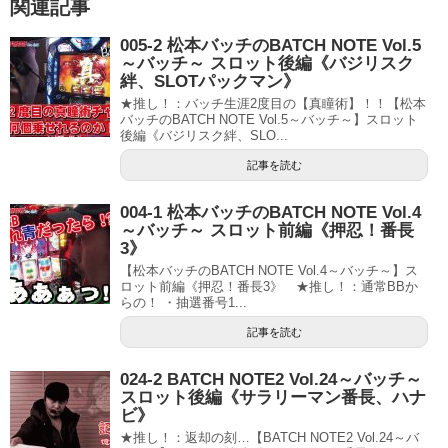
関連記事
005-2 松本バッチのBATCH NOTE Vol.5
～バッチ～ スロット後編《バジリスク
絆、SLOTパックマン》
★推し！：バッチ生涯2度目の【真瞳術】！！【松本
バッチのBATCH NOTE Vol.5～バッチ～】スロット
後編《バジリスク絆、SLO...
記事を読む
004-1 松本バッチのBATCH NOTE Vol.4
～バッチ～ スロット前編《押忍！番長
3》
【松本バッチのBATCH NOTE Vol.4～バッチ～】ス
ロット前編《押忍！番長3》 ★推し！：通常BBか
らの！ ・抽選番号1...
記事を読む
024-2 BATCH NOTE2 Vol.24～バッチ～
スロット後編《サラリーマン番長、ハナ
ビ》
★推し！：返却の刻…【BATCH NOTE2 Vol.24～バ