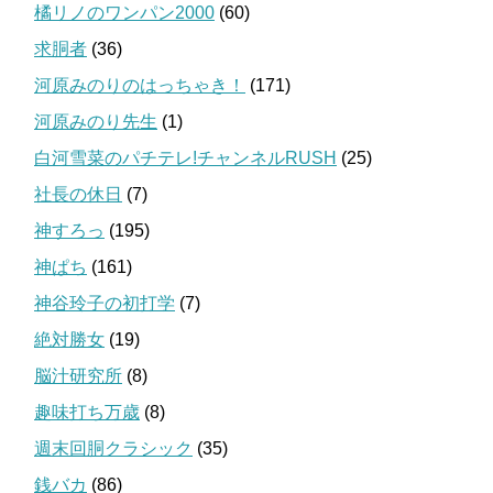
橘リノのワンパン2000
(60)
求胴者
(36)
河原みのりのはっちゃき！
(171)
河原みのり先生
(1)
白河雪菜のパチテレ!チャンネルRUSH
(25)
社長の休日
(7)
神すろっ
(195)
神ぱち
(161)
神谷玲子の初打学
(7)
絶対勝女
(19)
脳汁研究所
(8)
趣味打ち万歳
(8)
週末回胴クラシック
(35)
銭バカ
(86)