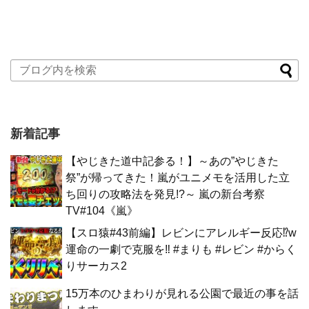
新着記事
【やじきた道中記参る！】～あの”やじきた
祭”が帰ってきた！嵐がユニメモを活用した立
ち回りの攻略法を発見!?～ 嵐の新台考察
TV#104《嵐》
【スロ猿#43前編】レビンにアレルギー反応⁉w
運命の一劇で克服を‼ #まりも #レビン #からく
りサーカス2
15万本のひまわりが見れる公園で最近の事を話