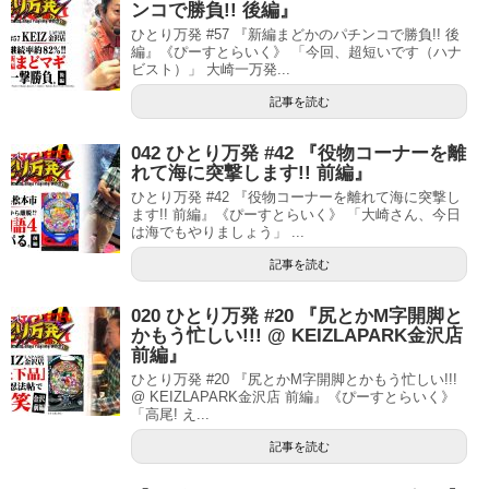
ンコで勝負!! 後編』
ひとり万発 #57 『新編まどかのパチンコで勝負!! 後
編』《ぴーすとらいく》 「今回、超短いです（ハナ
ビスト）」 大崎一万発...
記事を読む
042 ひとり万発 #42 『役物コーナーを離
れて海に突撃します!! 前編』
ひとり万発 #42 『役物コーナーを離れて海に突撃し
ます!! 前編』《ぴーすとらいく》 「大崎さん、今日
は海でもやりましょう」 ...
記事を読む
020 ひとり万発 #20 『尻とかM字開脚と
かもう忙しい!!! @ KEIZLAPARK金沢店
前編』
ひとり万発 #20 『尻とかM字開脚とかもう忙しい!!!
@ KEIZLAPARK金沢店 前編』《ぴーすとらいく》
「高尾! え...
記事を読む