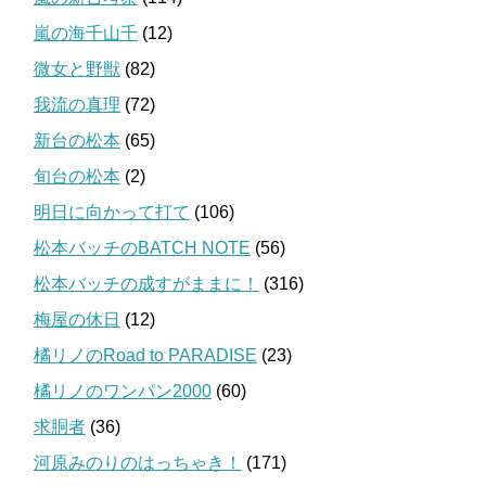
嵐の海千山千
(12)
微女と野獣
(82)
我流の真理
(72)
新台の松本
(65)
旬台の松本
(2)
明日に向かって打て
(106)
松本バッチのBATCH NOTE
(56)
松本バッチの成すがままに！
(316)
梅屋の休日
(12)
橘リノのRoad to PARADISE
(23)
橘リノのワンパン2000
(60)
求胴者
(36)
河原みのりのはっちゃき！
(171)