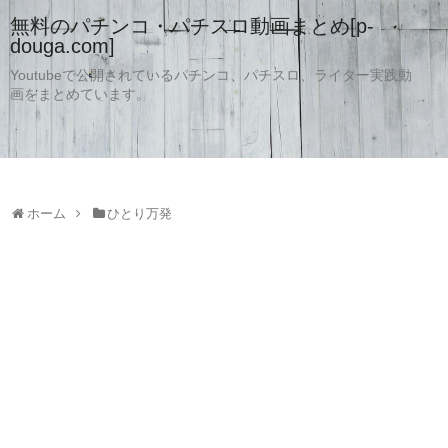
無料のパチンコ・パチスロ動画まとめ[p-
douga.com]
Youtubeで公開されているパチンコ、パチスロ、ライター実践動
画をまとめています。
ホーム
ひとり万発