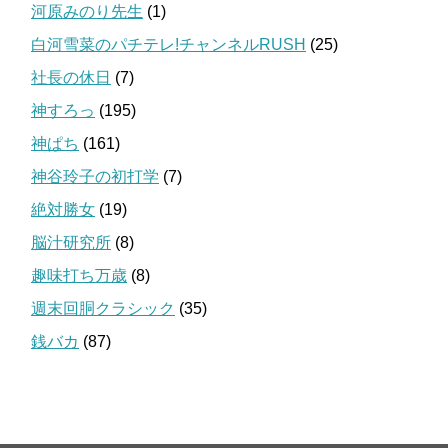
河原みのり先生
(1)
白河雪菜のパチテレ!チャンネルRUSH
(25)
社長の休日
(7)
神すろっ
(195)
神ぱち
(161)
神谷玲子の初打学
(7)
絶対勝女
(19)
脳汁研究所
(8)
趣味打ち万歳
(8)
週末回胴クラシック
(35)
銭バカ
(87)