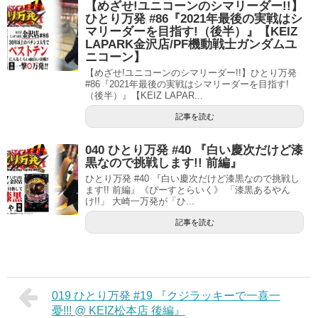
【めざせ!ユニコーンのシマリーダー!!】
ひとり万発 #86『2021年最後の実戦はシ
マリーダーを目指す!（後半）』【KEIZ
LAPARK金沢店/PF機動戦士ガンダムユ
ニコーン】
【めざせ!ユニコーンのシマリーダー!!】ひとり万発
#86『2021年最後の実戦はシマリーダーを目指す!
（後半）』【KEIZ LAPAR...
記事を読む
040 ひとり万発 #40 『白い慶次だけど漆
黒なので挑戦します!! 前編』
ひとり万発 #40 『白い慶次だけど漆黒なので挑戦し
ます!! 前編』《ぴーすとらいく》 「漆黒あるやん
け!!」 大崎一万発が「ひ...
記事を読む
019 ひとり万発 #19 『クジラッキーで一喜一
憂!!! @ KEIZ松本店 後編』