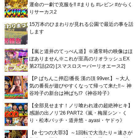
運命の一劇で克服を‼ #まりも #レビン #からく
りサーカス2
15万本のひまわりが見れる公園で最近の事を話
します
【嵐と道井のてっぺん道】※通常時の映像はほ
ぼありません※これが至高のリオラッシュEX
第27話(2/2) [スマスロスーパーリオエース2]
【P ぱちんこ押忍!番長 漢の頂 99ver.】～大人
気の番長が遊びやすくなって帰って来た!!～ 神
谷玲子の新台は神ぱち!?《神谷玲子》
【全部見せます！ノリ喰われ達の超絶神ヒキ】
感謝の出ノリ’26 PART2《嵐・梅屋シン・く
り・松本バッチ・道井悠・ayasi・ヤドゥ》
【e 七つの大罪3】～1回転で大当たり＝速さが