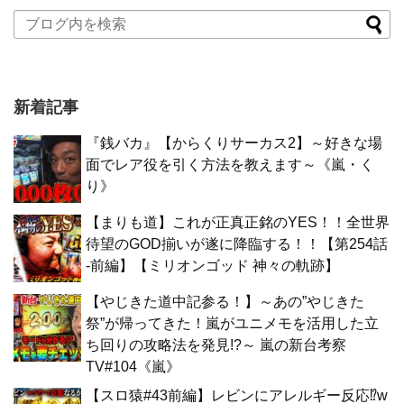
新着記事
『銭バカ』【からくりサーカス2】～好きな場
面でレア役を引く方法を教えます～《嵐・く
り》
【まりも道】これが正真正銘のYES！！全世界
待望のGOD揃いが遂に降臨する！！【第254話
-前編】【ミリオンゴッド 神々の軌跡】
【やじきた道中記参る！】～あの”やじきた
祭”が帰ってきた！嵐がユニメモを活用した立
ち回りの攻略法を発見!?～ 嵐の新台考察
TV#104《嵐》
【スロ猿#43前編】レビンにアレルギー反応⁉w