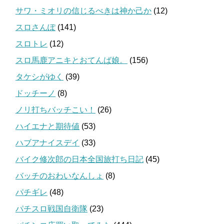
サワ・ミオリの信じるべきは神か己か
(12)
スロさんぽ
(141)
スロトレ
(12)
スロ馬鹿アニキとおてんば娘。
(156)
タケシがゆく
(39)
ドッチーノ
(8)
ノリ打ちバッチこい！
(26)
ハイエナと期待値
(53)
ハブアナイスデイ
(33)
バイク修次郎の日本全国旅打ち日記
(45)
バッチのおわいなんしょ
(8)
パチギレ
(48)
パチスロ戦国自衛隊
(23)