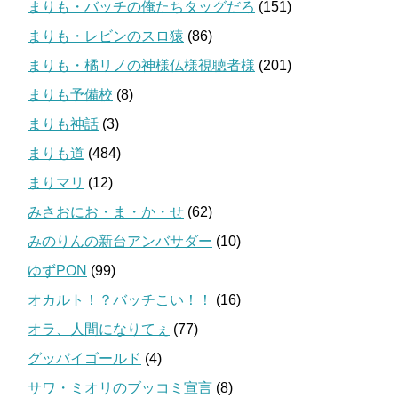
まりも・バッチの俺たちタッグだろ
(151)
まりも・レビンのスロ猿
(86)
まりも・橘リノの神様仏様視聴者様
(201)
まりも予備校
(8)
まりも神話
(3)
まりも道
(484)
まりマリ
(12)
みさおにお・ま・か・せ
(62)
みのりんの新台アンバサダー
(10)
ゆずPON
(99)
オカルト！？バッチこい！！
(16)
オラ、人間になりてぇ
(77)
グッバイゴールド
(4)
サワ・ミオリのブッコミ宣言
(8)