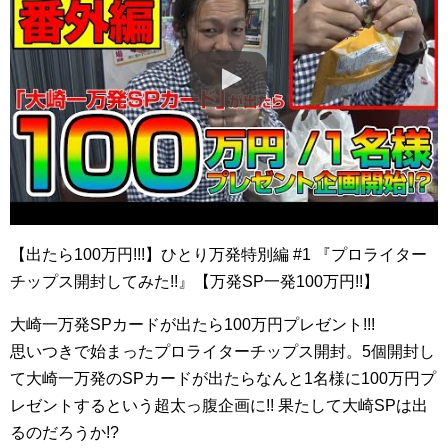
【出たら100万円!!!】ひとり万発特別編 #1 『プロライター
チップス開封してみた!!』【万発SP一発100万円!!】
大崎一万発SPカードが出たら100万円プレゼント!!!
思いつきで始まったプロライターチップス開封。5個開封し
て大崎一万発のSPカードが出たらなんと1名様に100万円プ
レゼントするという超太っ腹企画に!! 果たして大崎SPは出
るのだろうか!?