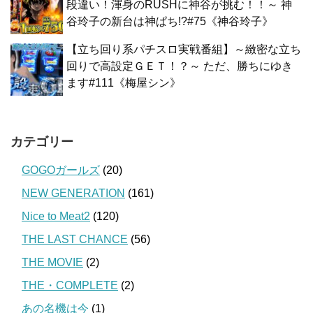
段違い！渾身のRUSHに神谷が挑む！！～ 神
谷玲子の新台は神ぱち!?#75《神谷玲子》
【立ち回り系パチスロ実戦番組】～緻密な立ち
回りで高設定ＧＥＴ！？～ ただ、勝ちにゆき
ます#111《梅屋シン》
カテゴリー
GOGOガールズ
(20)
NEW GENERATION
(161)
Nice to Meat2
(120)
THE LAST CHANCE
(56)
THE MOVIE
(2)
THE・COMPLETE
(2)
あの名機は今
(1)