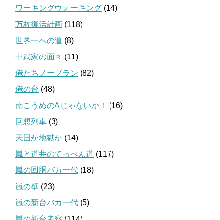
ワーキングウォーキング
(14)
万枚復活計画
(118)
世界一への道
(8)
中武家の面々
(11)
俺たちノープラン
(82)
俺の台
(48)
南こうめのAじゃないか！
(16)
回想列車
(3)
天国か地獄か
(14)
嵐と道井のてっぺん道
(117)
嵐の回胴バカ一代
(18)
嵐の壁
(23)
嵐の新台バカ一代
(5)
嵐の新台考察
(114)